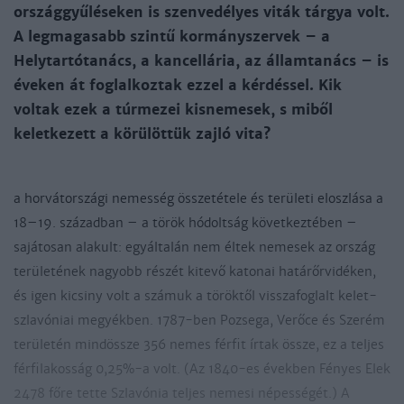
országgyűléseken is szenvedélyes viták tárgya volt.
A legmagasabb szintű kormányszervek – a
Helytartótanács, a kancellária, az államtanács – is
éveken át foglalkoztak ezzel a kérdéssel. Kik
voltak ezek a túrmezei kisnemesek, s miből
keletkezett a körülöttük zajló vita?
a horvátországi nemesség összetétele és területi eloszlása a
18–19. században – a török hódoltság következtében –
sajátosan alakult: egyáltalán nem éltek nemesek az ország
területének nagyobb részét kitevő katonai határőrvidéken,
és igen kicsiny volt a számuk a töröktől visszafoglalt kelet-
szlavóniai megyékben. 1787-ben Pozsega, Verőce és Szerém
területén mindössze 356 nemes férfit írtak össze, ez a teljes
férfilakosság 0,25%-a volt. (Az 1840-es években Fényes Elek
2478 főre tette Szlavónia teljes nemesi népességét.) A