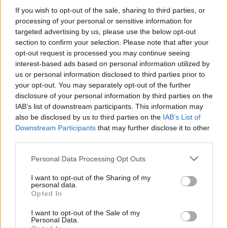
tartalma
If you wish to opt-out of the sale, sharing to third parties, or
processing of your personal or sensitive information for
Rubicon Online rovatok cikkei
targeted advertising by us, please use the below opt-out
section to confirm your selection. Please note that after your
Hirdetésmentes olvasó felület
opt-out request is processed you may continue seeing
interest-based ads based on personal information utilized by
Kedvenc cikkek elmentése, könyvjelzők
us or personal information disclosed to third parties prior to
your opt-out. You may separately opt-out of the further
Az első hónap csak 200 Ft-ba kerül. Próbálja
disclosure of your personal information by third parties on the
ki!
IAB’s list of downstream participants. This information may
also be disclosed by us to third parties on the
IAB’s List of
Downstream Participants
that may further disclose it to other
KIPRÓBÁLOM 200 FT-ÉRT
third parties.
Please note that this website/app uses one or more Google
Már előfizetőnk?
Ha már regisztrált a Rubicon
Personal Data Processing Opt Outs
services and may gather and store information including but
Online-on, kattintson ide:
BELÉPÉS.
Ha még nem
not limited to your visit or usage behaviour. You may click to
I want to opt-out of the Sharing of my
rendelkezik felhasználói fiókkal, kattintson ide:
personal data.
grant or deny consent to Google and its third-party tags to
Opted In
REGISZTRÁCIÓ.
use your data for below specified purposes in below Google
consent section.
I want to opt-out of the Sale of my
Personal Data.