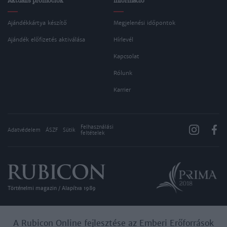
Aktuális promóciók
Információ
Ajándékkártya készítő
Megjelenési időpontok
Ajándék előfizetés aktiválása
Hírlevél
Kapcsolat
Rólunk
Karrier
Felhasználási
Adatvédelem
ÁSZF
Sütik
feltételek
Történelmi magazin / Alapítva 1989
A Rubicon Online fejlesztése az Emberi Erőforrások