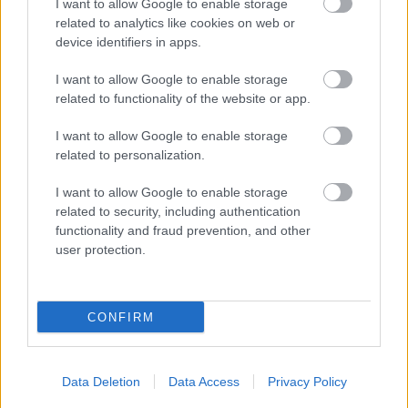
I want to allow Google to enable storage
related to analytics like cookies on web or
device identifiers in apps.
2012/2. különszám
I want to allow Google to enable storage
related to functionality of the website or app.
I want to allow Google to enable storage
related to personalization.
I want to allow Google to enable storage
related to security, including authentication
1994/4-5.
functionality and fraud prevention, and other
user protection.
CONFIRM
Korszak
Data Deletion
Data Access
Privacy Policy
Magyar történelem