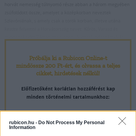
horvát nemesség túlnyomó része abban a három megyében
zsúfolódott össze, amelyet a középkorban neveztek
Szlavóniának, s amely csak a török korban, illetve utána
kezdte felvenni a Horvátország nevet: Kőrös, Varasd és
mindenekelőtt Zágráb megyében. A józsefi népszámlálás
1787-ben 529 nemes férfit talált Varasd megyében, 5525-öt
Zágráb megyében és 2483-at Kőrösben. Ez utóbbi két
Próbálja ki a Rubicon Online-t
megyében a nemesek aránya meghaladta az összlakosság
mindössze 200 Ft-ért
, és olvassa a teljes
7%-át. (Fényes Elek az 1840-es években 32 ezerre becsülte
cikket, hirdetések nélkül!
e három megye nemesi népességének összlétszámát.) E
nemesek túlnyomó része azonban egytelkes parasztnemes
Előfizetőként korlátlan hozzáférést kap
volt, aki saját maga művelte birtokát, jobbágyai nem voltak.
minden történelmi tartalmunkhoz:
1848-ban Horvátországban mindössze 540 nemes tarthatott
igényt kárpótlásra az elvesztett úrbéri szolgáltatásokért, s
A legújabb Rubicon-lapszámok
fele tíznél kevesebb jobbágytelek után!
rubicon.hu -
Do Not Process My Personal
Information
Több mint 370 korábbi lapszámunk
A horvát