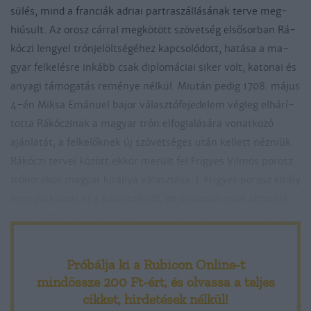
sü­lés, mind a fran­ciák ad­riai part­ra­szál­lá­sá­nak ter­ve meg­
hiú­sult. Az orosz cár­ral meg­kö­tött szö­vet­ség el­ső­sor­ban Rá­
kó­czi lengyel trón­je­lölt­sé­gé­hez kap­cso­ló­dott, ha­tá­sa a ma­
gyar fel­ke­lés­re in­kább csak dip­lo­má­ciai si­ker volt, ka­to­nai és
anya­gi tá­mo­ga­tás re­mé­nye nél­kül. Miu­tán pe­dig 1708. má­jus
4-én Mik­sa Emá­nuel ba­jor vá­lasz­tó­fe­je­de­lem vég­leg el­há­rí­
tot­ta Rá­kó­czi­nak a ma­gyar trón el­fog­la­lá­sá­ra vo­nat­ko­zó
aján­la­tát, a fel­ke­lők­nek új szö­vet­sé­ges után kel­lett néz­niük.
Rá­kó­czi ter­vei kö­zött ek­kor me­rült fel Fri­gyes Vil­mos po­rosz
trón­örö­kös ma­gyar ki­rállyá vá­lasz­tá­sa. I. Fri­gyes po­rosz ki­rály
nem zár­kó­zott el a kö­ze­le­dés­től, de óva­to­san csak ah­hoz já­
rult hoz­zá, hogy fia „ma­gánem­ber­ként” a fel­ke­lők mel­lé áll­
hat, amennyi­ben azok kel­lő erő­vel fel­vo­nul­nak a szi­lé­ziai ha­
tár­hoz, s ak­kor né­hány bran­den­bur­gi ez­red is csat­la­koz­ni
Próbálja ki a Rubicon Online-t
tud­na hoz­zá­juk. A po­rosz csa­pa­tok­kal kiegé­szü­lő ku­ruc se­reg
mindössze 200 Ft-ért
, és olvassa a teljes
élén azután Fri­gyes Vil­mos Szi­lé­ziá­ból Ma­gyaror­szág­ra vo­
cikket, hirdetések nélkül!