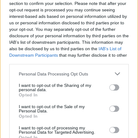
section to confirm your selection. Please note that after your
opt-out request is processed you may continue seeing
Már előfizetőnk?
Ha már regisztrált a Rubicon
interest-based ads based on personal information utilized by
us or personal information disclosed to third parties prior to
Online-on, kattintson ide:
BELÉPÉS.
Ha még nem
your opt-out. You may separately opt-out of the further
rendelkezik felhasználói fiókkal, kattintson ide:
disclosure of your personal information by third parties on the
REGISZTRÁCIÓ.
IAB’s list of downstream participants. This information may
also be disclosed by us to third parties on the
IAB’s List of
Downstream Participants
that may further disclose it to other
third parties.
Please note that this website/app uses one or more Google
Personal Data Processing Opt Outs
Szerző
services and may gather and store information including but
not limited to your visit or usage behaviour. You may click to
I want to opt-out of the Sharing of my
personal data.
grant or deny consent to Google and its third-party tags to
Opted In
Mészáros Kálmán
use your data for below specified purposes in below Google
consent section.
I want to opt-out of the Sale of my
Ismerje meg
Personal Data.
Opted In
A szerző cikkei
I want to opt-out of processing my
Personal Data for Targeted Advertising.
Opted In