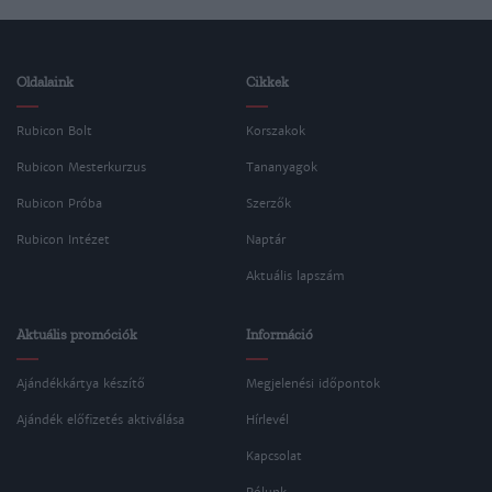
Oldalaink
Cikkek
Rubicon Bolt
Korszakok
Rubicon Mesterkurzus
Tananyagok
Rubicon Próba
Szerzők
Rubicon Intézet
Naptár
Aktuális lapszám
Aktuális promóciók
Információ
Ajándékkártya készítő
Megjelenési időpontok
Ajándék előfizetés aktiválása
Hírlevél
Kapcsolat