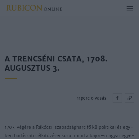
A TRENCSÉNI CSATA, 1708.
AUGUSZTUS 3.
11perc olvasás
1707. vé­gé­re a Rá­kó­czi-sza­bad­ság­harc fő kül­po­li­ti­kai és egy­
ben ha­dá­sza­ti cél­ki­tű­zé­sei kö­zül mind a ba­jor–ma­gyar egye­