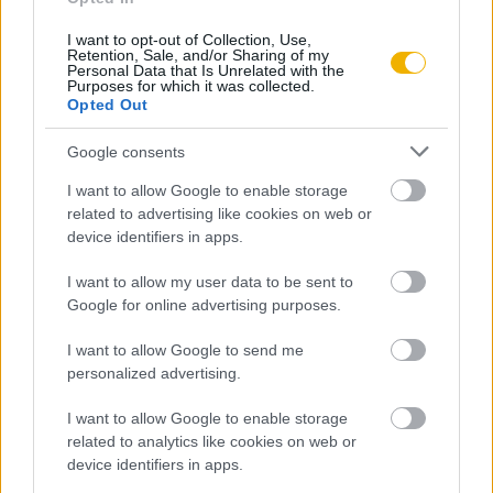
I want to opt-out of Collection, Use,
Tananyag
Retention, Sale, and/or Sharing of my
Personal Data that Is Unrelated with the
Purposes for which it was collected.
Opted Out
Magyar történelem
Google consents
Magyarország a kora újkorban
I want to allow Google to enable storage
A Rákóczi-szabadságharc
related to advertising like cookies on web or
A Rákóczi-szabadságharc (kiegészítő
device identifiers in apps.
irodalom)
I want to allow my user data to be sent to
Google for online advertising purposes.
I want to allow Google to send me
Lapszám
personalized advertising.
I want to allow Google to enable storage
related to analytics like cookies on web or
device identifiers in apps.