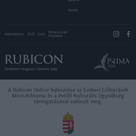
Rólunk
Karrier
Felhasználási
Adatvédelem
ÁSZF
Sütik
feltételek
Történelmi magazin / Alapítva 1989
A Rubicon Online fejlesztése az Emberi Erőforrások
Minisztériuma és a Petőfi Kulturális Ügynökség
támogatásával valósult meg.