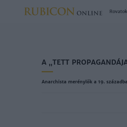
Rovato
A „TETT PROPAGANDÁJ
Anarchista merénylők a 19. századb