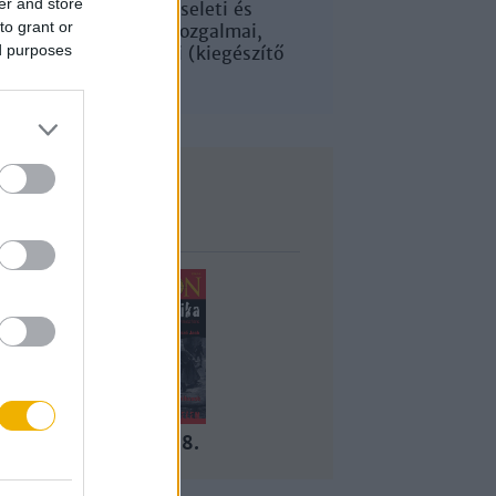
er and store
érdekképviseleti és
to grant or
politikai mozgalmai,
ed purposes
szervezetei (kiegészítő
irodalom)
Lapszám
2008/7-8.