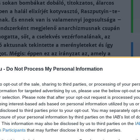
o­kan bom­bá­kat do­bá­ló, ti­tok­za­tos, ál­ar­cos
­ben a ha­lál eli­xír­jét koty­vasz­tó, Rasz­pu­tyin-­te­
l­nak. És en­nek van is va­la­mennyi jo­go­sult­sá­ga –
end­szer­ként meg­je­le­nő anar­chiz­mus­nak csu­pán
­gat­ta, sőt, a cse­lek­vés ve­zér­fo­na­lá­nak, az
­tó ak­tus­nak te­kin­tet­te a me­rény­le­te­ket és így
­sá­got. Mégis: ép­pen ez az irány­zat az, amely a
 nem meg­le­pő mó­don – a ko­ra­be­li és mai mé­dia,
u -
Do Not Process My Personal Information
yel­mét.
to opt-out of the sale, sharing to third parties, or processing of your per
formation for targeted advertising by us, please use the below opt-out s
­lői – a „tisz­ta szí­vű gyil­ko­sok” – az anar­chis­ta
r selection. Please note that after your opt-out request is processed y
tal­mat gya­kor­ló egyes sze­mé­lyek
eing interest-based ads based on personal information utilized by us or
disclosed to third parties prior to your opt-out. You may separately opt-
losure of your personal information by third parties on the IAB’s list of
. This information may also be disclosed by us to third parties on the
IA
Participants
that may further disclose it to other third parties.
mindössze 200 Ft-ért
, és olvassa a teljes