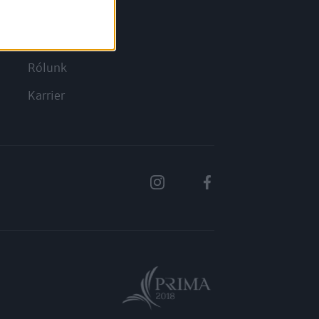
a
Hírlevél
Kapcsolat
Rólunk
Karrier