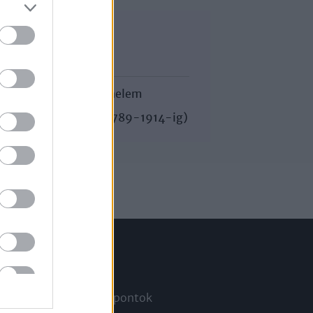
Korszak
Egyetemes történelem
A késő újkor (1789-1914-ig)
Információ
Megjelenési időpontok