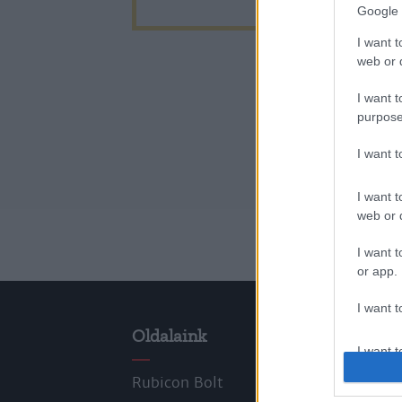
Google 
I want t
web or d
I want t
purpose
I want 
I want t
web or d
I want t
or app.
I want t
Oldalaink
Cik
I want t
authenti
Rubicon Bolt
Kors