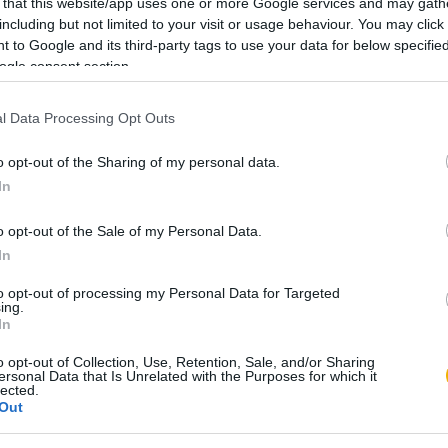
 that this website/app uses one or more Google services and may gath
including but not limited to your visit or usage behaviour. You may click 
 to Google and its third-party tags to use your data for below specifi
ést kap minden történelmi tartalmunkhoz:
ogle consent section.
ámok
l Data Processing Opt Outs
számunk tartalma
kei
o opt-out of the Sharing of my personal data.
et
In
könyvjelzők
o opt-out of the Sale of my Personal Data.
l. Próbálja ki!
In
to opt-out of processing my Personal Data for Targeted
ing.
ÁLOM 200 FT-ÉRT
In
o opt-out of Collection, Use, Retention, Sale, and/or Sharing
t a Rubicon Online-on, kattintson ide:
BELÉPÉS.
ersonal Data that Is Unrelated with the Purposes for which it
lected.
fiókkal, kattintson ide:
REGISZTRÁCIÓ.
Out