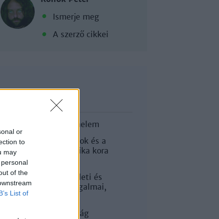
Ismerje meg
A szerző cikkei
Tananyag
Egyetemes történelem
sonal or
A nemzetállamok és a
ection to
birodalmi politika kora
ou may
 personal
A munkásság
out of the
érdekképviseleti és
 downstream
politikai mozgalmai,
B’s List of
szervezetei
A munkásság