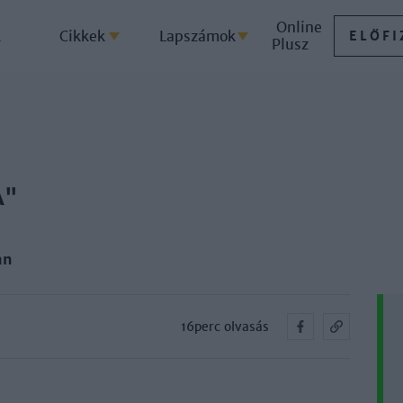
Online
k
Cikkek
Lapszámok
ELŐFI
Plusz
A"
an
16perc olvasás