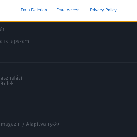
nyagok
Ajándék előfizetés aktiválás
Data Deletion
Data Access
Privacy Policy
zők
ár
ális lapszám
használási
ételek
 magazin / Alapítva 1989