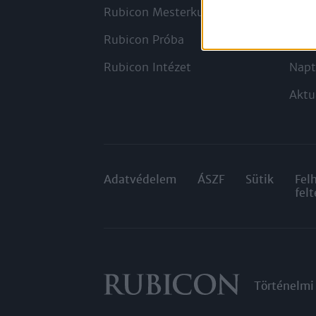
Rubicon Mesterkurzus
Tana
Rubicon Próba
Szer
Rubicon Intézet
Napt
Aktu
Adatvédelem
ÁSZF
Sütik
Fel
felt
Történelmi