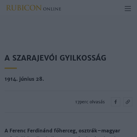
A SZARAJEVÓI GYILKOSSÁG
1914. június 28.
17perc olvasás
A Fe­renc Fer­di­nánd fő­her­ceg, oszt­rák–ma­gyar