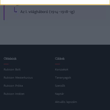
Egyetemes történelem
Az I. világháború (1914-1918-ig)
Oldalaink
Cikkek
Rubicon Bolt
Korszakok
Rubicon Mesterkurzus
Tananyagok
Rubicon Próba
Szerzők
Rubicon Intézet
Naptár
Aktuális lapszám