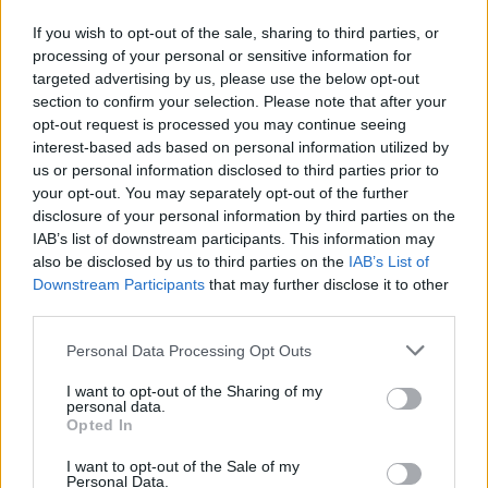
Rubicon Online rovatok cikkei
If you wish to opt-out of the sale, sharing to third parties, or
processing of your personal or sensitive information for
Hirdetésmentes olvasó felület
targeted advertising by us, please use the below opt-out
section to confirm your selection. Please note that after your
Kedvenc cikkek elmentése, könyvjelzők
opt-out request is processed you may continue seeing
interest-based ads based on personal information utilized by
Az első hónap csak 200 Ft-ba kerül. Próbálja
us or personal information disclosed to third parties prior to
ki!
your opt-out. You may separately opt-out of the further
disclosure of your personal information by third parties on the
IAB’s list of downstream participants. This information may
KIPRÓBÁLOM 200 FT-ÉRT
also be disclosed by us to third parties on the
IAB’s List of
Downstream Participants
that may further disclose it to other
third parties.
Már előfizetőnk?
Ha már regisztrált a Rubicon
Online-on, kattintson ide:
BELÉPÉS.
Ha még nem
Please note that this website/app uses one or more Google
Personal Data Processing Opt Outs
services and may gather and store information including but
rendelkezik felhasználói fiókkal, kattintson ide:
not limited to your visit or usage behaviour. You may click to
I want to opt-out of the Sharing of my
REGISZTRÁCIÓ.
personal data.
grant or deny consent to Google and its third-party tags to
Opted In
use your data for below specified purposes in below Google
consent section.
I want to opt-out of the Sale of my
Personal Data.