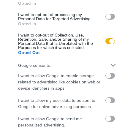
Opted In
Szerző
I want to opt-out of processing my
Personal Data for Targeted Advertising.
Opted In
Pollmann Ferenc
I want to opt-out of Collection, Use,
Retention, Sale, and/or Sharing of my
Ismerje meg
Personal Data that Is Unrelated with the
Purposes for which it was collected.
A szerző cikkei
Opted Out
Google consents
I want to allow Google to enable storage
related to advertising like cookies on web or
Tananyag
device identifiers in apps.
I want to allow my user data to be sent to
Egyetemes történelem
Google for online advertising purposes.
Az első világháború és következményei
I want to allow Google to send me
Az első világháború
personalized advertising.