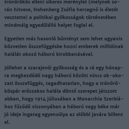
trón­örö­kös el­le­ni si­ke­res me­rény­let (mely­nek so­
rán hit­ve­se, Ho­hen­berg Zsó­fia her­ceg­nő is éle­tét
vesz­tet­te) a po­li­ti­kai gyil­kos­sá­gok tör­té­ne­té­ben
mind­máig egye­dül­ál­ló he­lyet fog­lal el.
Egyet­len más ha­son­ló bűn­tényt sem le­het ugyanis
köz­vet­len össze­füg­gés­be hoz­ni em­be­rek mil­liói­nak
ha­lá­lát oko­zó há­bo­rú ki­rob­ba­ná­sá­val.
Jól­le­het a sza­ra­je­vói gyil­kos­ság és a rá egy hó­nap­
ra meg­kez­dő­dő nagy há­bo­rú kö­zött nincs ok-o­ko­
za­ti össze­füg­gés, ta­gad­ha­tat­lan, hogy a tró­nö­rö­
kös­pár erő­sza­kos ha­lá­la dön­tő sze­re­pet ját­szott
ab­ban, hogy 1914 jú­liu­sá­ban a Mo­nar­chia Szer­biá­
hoz fű­ző­dő vi­szo­nyá­ban a há­bo­rú vagy bé­ke már
jó ide­je in­ga­tag egyen­sú­lya az előb­bi ja­vá­ra bil­lent
el.