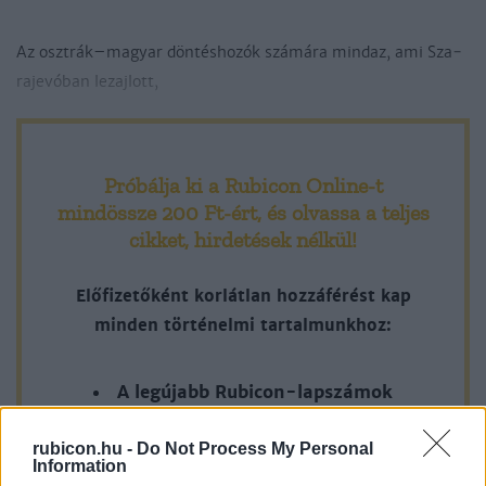
Az oszt­rák–ma­gyar dön­tés­ho­zók szá­má­ra mind­az, ami Sza­
ra­je­vó­ban le­zaj­lott,
Próbálja ki a Rubicon Online-t
mindössze 200 Ft-ért
, és olvassa a teljes
cikket, hirdetések nélkül!
Előfizetőként korlátlan hozzáférést kap
minden történelmi tartalmunkhoz:
A legújabb Rubicon-lapszámok
Több mint 370 korábbi lapszámunk
rubicon.hu -
Do Not Process My Personal
tartalma
Information