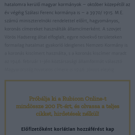
hatalomra kerülő magyar kormányok – október közepétől az
év végéig Szálasi Ferenc kormánya is – a 3970/ 1915. M.E.
számú miniszterelnöki rendelettel előírt, hagyományos,
koronás címereket használták államcímerként. A szovjet
Vörös Hadsereg által elfoglalt, egyre növekvő területeken
formailag hatalmat gyakorló Ideiglenes Nemzeti Kormány is
a koronás kiscímert használta, s a koronás kiscímer maradt
az 1946. február 1-jén köztársasági államformát választó
Magyarország hivatalos címere is 1946. június elejéig.
Próbálja ki a Rubicon Online-t
mindössze 200 Ft-ért
, és olvassa a teljes
cikket, hirdetések nélkül!
Előfizetőként korlátlan hozzáférést kap