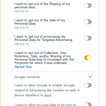
not limited to your visit or usage behaviour. You may click to
I want to opt-out of the Sharing of my
Online-on, kattintson ide:
BELÉPÉS.
Ha még nem
personal data.
grant or deny consent to Google and its third-party tags to
Opted In
rendelkezik felhasználói fiókkal, kattintson ide:
use your data for below specified purposes in below Google
REGISZTRÁCIÓ.
consent section.
I want to opt-out of the Sale of my
Personal Data.
Opted In
I want to opt-out of processing my
Personal Data for Targeted Advertising.
Opted In
Szerző
I want to opt-out of Collection, Use,
Retention, Sale, and/or Sharing of my
Personal Data that Is Unrelated with the
Bertényi Iván
Purposes for which it was collected.
Opted Out
Ismerje meg
Google consents
A szerző cikkei
I want to allow Google to enable storage
related to advertising like cookies on web or
device identifiers in apps.
Tananyag
I want to allow my user data to be sent to