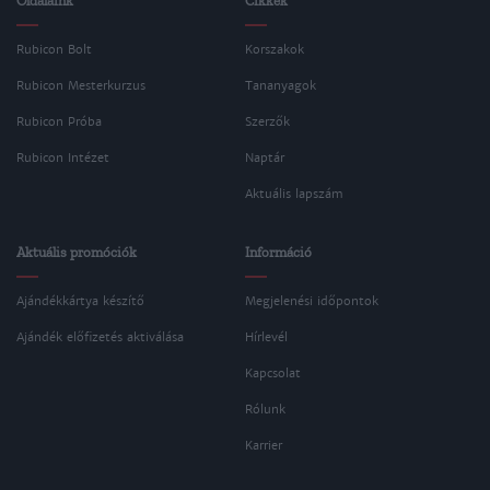
Oldalaink
Cikkek
Rubicon Bolt
Korszakok
Rubicon Mesterkurzus
Tananyagok
Rubicon Próba
Szerzők
Rubicon Intézet
Naptár
Aktuális lapszám
Aktuális promóciók
Információ
Ajándékkártya készítő
Megjelenési időpontok
Ajándék előfizetés aktiválása
Hírlevél
Kapcsolat
Rólunk
Karrier