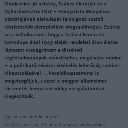
Mindezeket jó né­hány, Szálasi életútját és a
Nyilaskeresztes Párt – Hungarista Mozgalom
históriájának alakulását feldolgozó szerző
részletesebb elemzésében megtalálhatjuk. Ezúttal
arra vállalkozunk, hogy a Szálasi Ferenc és
kormánya által 1945 elején rendeleti úton életbe
léptetett országcímert a történeti
segédtudományok műveléséhez megkívánt módon
– a politikatörténészi értékelés lehetőség szerinti
kikapcsolásával –, heraldikusszemmel is
megvizsgáljuk, s ezzel a magyar államcímer
történetét bemutató eddigi vizsgálatainkat
kiegészítsük.
Egy fantomcímer keletkezése
Az 1944. március 19-i német megszállást követően