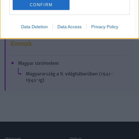
CONFIRM
2015/4.
Data Deletion
Data Access
Privacy Policy
Korszak
Magyar történelem
Magyarország a II. világháborúban (1941-
1945-ig)