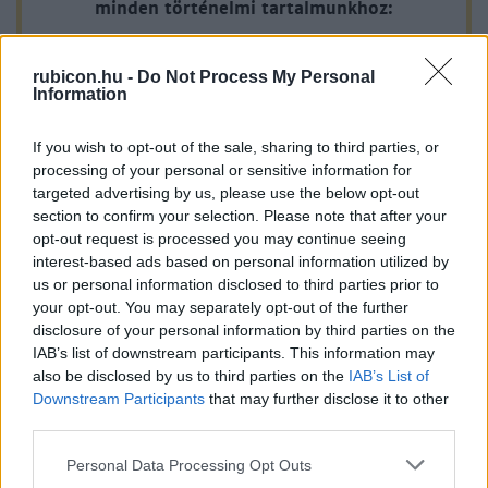
minden történelmi tartalmunkhoz:
A legújabb Rubicon-lapszámok
rubicon.hu -
Do Not Process My Personal
Information
Több mint 370 korábbi lapszámunk
If you wish to opt-out of the sale, sharing to third parties, or
tartalma
processing of your personal or sensitive information for
targeted advertising by us, please use the below opt-out
Rubicon Online rovatok cikkei
section to confirm your selection. Please note that after your
opt-out request is processed you may continue seeing
Hirdetésmentes olvasó felület
interest-based ads based on personal information utilized by
us or personal information disclosed to third parties prior to
Kedvenc cikkek elmentése, könyvjelzők
your opt-out. You may separately opt-out of the further
disclosure of your personal information by third parties on the
Az első hónap csak 200 Ft-ba kerül. Próbálja
IAB’s list of downstream participants. This information may
ki!
also be disclosed by us to third parties on the
IAB’s List of
Downstream Participants
that may further disclose it to other
third parties.
KIPRÓBÁLOM 200 FT-ÉRT
Please note that this website/app uses one or more Google
Personal Data Processing Opt Outs
services and may gather and store information including but
Már előfizetőnk?
Ha már regisztrált a Rubicon