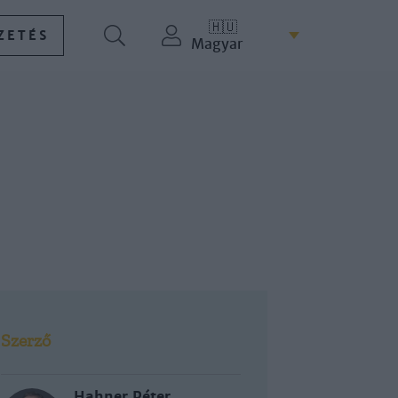
🇭🇺
ZETÉS
Magyar
Szerző
Hahner Péter