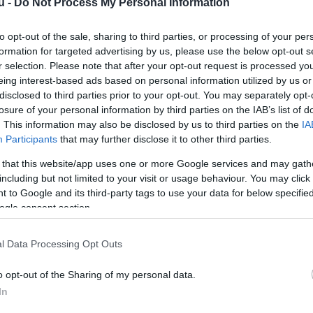
u -
Do Not Process My Personal Information
to opt-out of the sale, sharing to third parties, or processing of your per
formation for targeted advertising by us, please use the below opt-out s
r selection. Please note that after your opt-out request is processed y
eing interest-based ads based on personal information utilized by us or
disclosed to third parties prior to your opt-out. You may separately opt-
losure of your personal information by third parties on the IAB’s list of
. This information may also be disclosed by us to third parties on the
IA
Participants
that may further disclose it to other third parties.
 that this website/app uses one or more Google services and may gath
including but not limited to your visit or usage behaviour. You may click 
 to Google and its third-party tags to use your data for below specifi
ogle consent section.
l Data Processing Opt Outs
o opt-out of the Sharing of my personal data.
In
87. szeptember 17., Philadelphia. Howard Chandler Christy