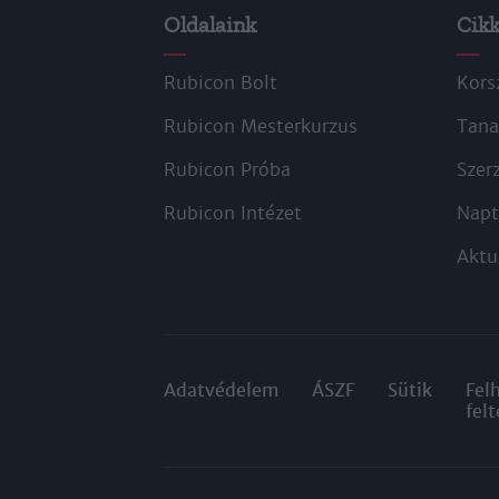
Oldalaink
Cik
Rubicon Bolt
Kors
Rubicon Mesterkurzus
Tana
Rubicon Próba
Szer
Rubicon Intézet
Napt
Aktu
Adatvédelem
ÁSZF
Sütik
Fel
felt