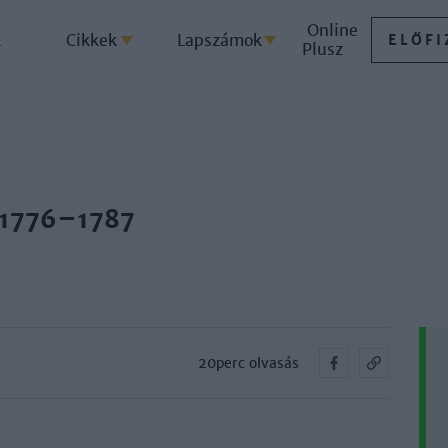
Online
k
Cikkek
Lapszámok
ELŐFI
Plusz
 1776–1787
20perc olvasás