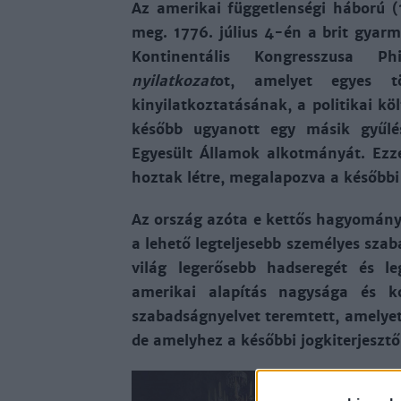
Az amerikai függetlenségi háború (
meg. 1776. július 4-én a brit gyar
Kon­tinentális Kongresszusa 
nyilatkozat
ot, amelyet egyes tö
kinyilatkoztatásának, a politikai k
később ugyanott egy másik gyűlé
Egyesült Államok alkotmányát. Ezze
hoztak létre, megalapozva a későbbi
Az ország azóta e kettős hagyomány 
a lehető legteljesebb személyes sza
világ legerősebb hadseregét és l
amerikai alapítás nagysága és k
szabadságnyelvet teremtett, amelyet
de amelyhez a későbbi jogkiterjesztő