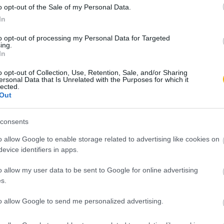
o opt-out of the Sale of my Personal Data.
s festménye a philadelphiai Alkotmányozó Konvenció záró­
 Wa­shington elnököl, vele szemben James Madison és a
In
hristy festménye 1940-ben készült, amikor Európa nagy része
krácia globálisan védekező helyzetbe kényszerült. A festmény
to opt-out of processing my Personal Data for Targeted
 poli­tikai nyilatkozat. Azt a pillanatot rögzíti, amikor a
ing.
a
Függetlenségi nyilatkozat
utópiájából működő állam lett.
In
l az alkotmány nem kapott volna elfogadható keretet; Franklin
ére – a folytonosságot szim­bo­lizálta az alapítás két nagy
o opt-out of Collection, Use, Retention, Sale, and/or Sharing
rácia épülete megépíthető és meg­védhető.
ersonal Data that Is Unrelated with the Purposes for which it
lected.
Out
consents
mindössze 200 Ft-ért
, és olvassa a teljes
o allow Google to enable storage related to advertising like cookies on
evice identifiers in apps.
o allow my user data to be sent to Google for online advertising
ést kap minden történelmi tartalmunkhoz:
s.
ámok
to allow Google to send me personalized advertising.
számunk tartalma