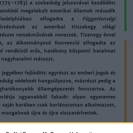
1775–1783) a szabadság jelszavával kezdődött
matokból megalakult amerikai államok második
Philadelphiában elfogadta a
Függetlenségi
rténészek az amerikai Hiszekegy világi
öltészet remekművének neveztek. Tizenegy évvel
s, az Alkotmányozó Konvenció elfogadta az
l rendkívül erős, hatékony központi hatalmat
 nagyhatalmi státuszt.
jegyében fejlődött: egyrészt az emberi jogok és
badság védelmét hangsúlyozva, másrészt pedig a
eghatékonyabb államgépezetét fenntartva. Az
orlátja ugyanabból fakadt: olyan egyetemes
 saját korában csak korlátozottan alkalmazott,
 mozgalmak újra és újra visszatérhettek.