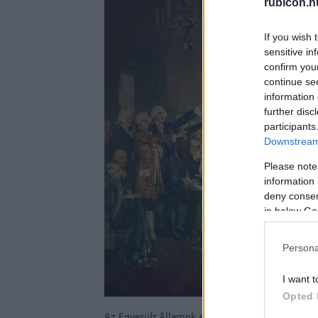
rubicon.h
If you wish 
sensitive in
confirm you
continue se
information 
further disc
participants
Downstream 
Please note
information 
deny consent
in below Go
Persona
I want t
Opted 
Az Egyesült Államok alkotmányának aláírása, 17