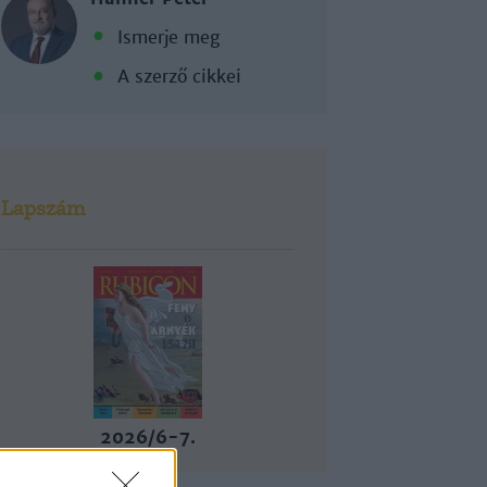
Ismerje meg
A szerző cikkei
Lapszám
2026/6-7.