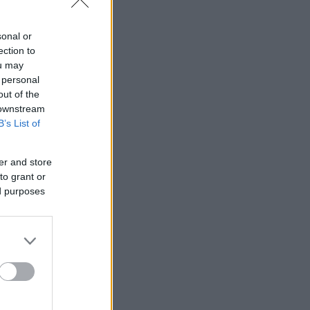
sonal or
ection to
ou may
 personal
out of the
 downstream
B’s List of
er and store
to grant or
ed purposes