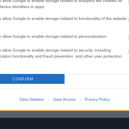
o allow Google to enable storage related to analytics like cookies on
kei
evice identifiers in apps.
et
könyvjelzők
o allow Google to enable storage related to functionality of the website
l. Próbálja ki!
o allow Google to enable storage related to personalization.
ÁLOM 200 FT-ÉRT
o allow Google to enable storage related to security, including
cation functionality and fraud prevention, and other user protection.
t a Rubicon Online-on, kattintson ide:
BELÉPÉS.
fiókkal, kattintson ide:
REGISZTRÁCIÓ.
CONFIRM
Data Deletion
Data Access
Privacy Policy