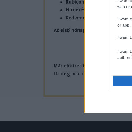
I want t
Rubicon Online rovatok cik
web or d
Hirdetésmentes olvasó felül
Kedvenc cikkek elmentése, 
I want t
or app.
Az első hónap csak 200 Ft-ba kerü
I want t
KIPRÓB
I want t
authenti
Már előfizetőnk?
Ha már regisztrál
Ha még nem rendelkezik felhasználói 