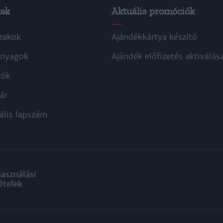
kek
Aktuális promóciók
zakok
Ajándékkártya készítő
nyagok
Ajándék előfizetés aktiválás
zők
ár
ális lapszám
használási
ételek