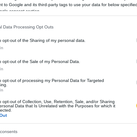
 to Google and its third-party tags to use your data for below specifi
dül ők azok, akik szofisztikus patvarkodásokkal,
ogle consent section.
l, hízelkedéssel és hatásos hazugságokkal,
ával és az igazság mázával felékesített színtiszta
l Data Processing Opt Outs
mindössze 200 Ft-ért
, és olvassa a teljes
rá, hanem a privilégiumokat és megerősített
o opt-out of the Sharing of my personal data.
ra, hogy a nagyságos urakat is elámítják
In
al hitük hihetetlen gyalázatára” – írta Alvinczi
ést kap minden történelmi tartalmunkhoz:
o opt-out of the Sale of my Personal Data.
ámok
In
számunk tartalma
to opt-out of processing my Personal Data for Targeted
kei
ing.
In
et
könyvjelzők
o opt-out of Collection, Use, Retention, Sale, and/or Sharing
ersonal Data that Is Unrelated with the Purposes for which it
lected.
l. Próbálja ki!
Out
ÁLOM 200 FT-ÉRT
consents