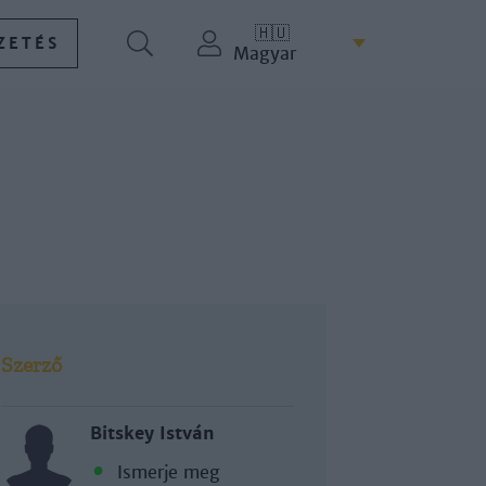
🇭🇺
ZETÉS
Magyar
Szerző
Bitskey István
Ismerje meg