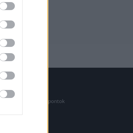
Információ
Megjelenési időpontok
a
Hírlevél
Kapcsolat