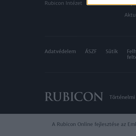
Rubicon Intézet
Napt
Aktu
Adatvédelem
ÁSZF
Sütik
Fel
felt
Történelmi
A Rubicon Online fejlesztése az Em