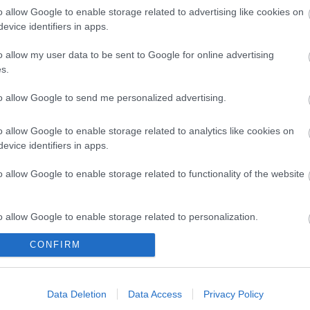
o allow Google to enable storage related to advertising like cookies on
evice identifiers in apps.
t a Rubicon Online-on, kattintson ide:
BELÉPÉS.
fiókkal, kattintson ide:
REGISZTRÁCIÓ.
o allow my user data to be sent to Google for online advertising
s.
to allow Google to send me personalized advertising.
o allow Google to enable storage related to analytics like cookies on
evice identifiers in apps.
o allow Google to enable storage related to functionality of the website
kek
Aktuális promóciók
o allow Google to enable storage related to personalization.
zakok
Ajándékkártya készítő
CONFIRM
o allow Google to enable storage related to security, including
nyagok
Ajándék előfizetés aktiválás
cation functionality and fraud prevention, and other user protection.
zők
Data Deletion
Data Access
Privacy Policy