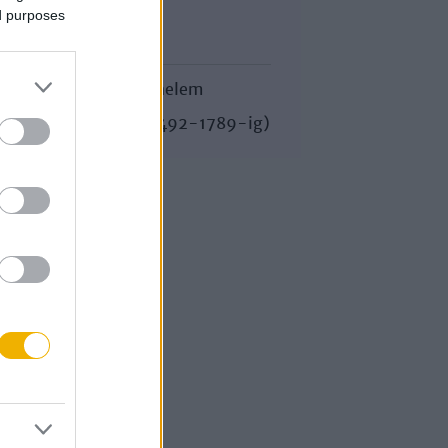
ed purposes
Korszak
Egyetemes történelem
A kora újkor (1492-1789-ig)