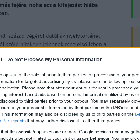
ás fejére, noha ezt a kifejezést hiába
ban.
18. század végéről datálják nyelvtörténeti
ól szóló hírekben jelennek meg első ízben a
üzes iffjú emberek [...], kik a nép hatalmát
u -
Do Not Process My Personal Information
to opt-out of the sale, sharing to third parties, or processing of your per
yelvű megjelenése ellenére vajon beszélhetünk-e
formation for targeted advertising by us, please use the below opt-out s
emagógiáról? Aligha szorul bizonyításra, hogy a
r selection. Please note that after your opt-out request is processed y
yökerező meggyőződések kerültek szembe
eing interest-based ads based on personal information utilized by us or
tt szenvedélyes bizonyságkeresés rejlett. A
disclosed to third parties prior to your opt-out. You may separately opt-
losure of your personal information by third parties on the IAB’s list of
nban olykor túlságosan magasra csaptak,
. This information may also be disclosed by us to third parties on the
IA
állítások is hangot – s nyomdafestéket – kaptak,
Participants
that may further disclose it to other third parties.
lyan. S nem éppen az ilyen jelenségeket
 that this website/app uses one or more Google services and may gath
ak?
including but not limited to your visit or usage behaviour. You may click 