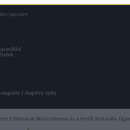
ár
ális lapszám
használási
ételek
 magazin / Alapítva 1989
beri Erőforrások Minisztériuma és a Petőfi Kulturális Üg