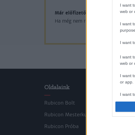
I want t
web or d
Már előfizetőnk?
Ha már regisztrál
Ha még nem rendelkezik felhasználói 
I want t
purpose
I want 
I want t
web or d
I want t
or app.
Oldalaink
Cik
I want t
Rubicon Bolt
Kors
I want t
Rubicon Mesterkurzus
Tana
authenti
Rubicon Próba
Szer