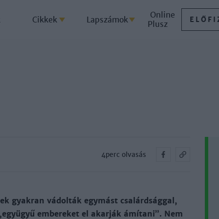
Online
k
Cikkek
Lapszámok
ELŐFI
Plusz
4perc olvasás
lek gyakran vádolták egymást csalárdsággal,
z „együgyű embereket el akarják ámítani”. Nem