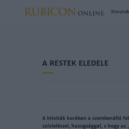
Rovato
A RESTEK ELEDELE
A hitviták korában a szembenálló fe
színleléssel, hazugsággal, s hogy a