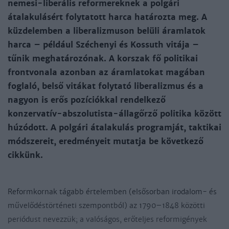
nemesi-liberális reformereknek a polgári
átalakulásért folytatott harca határozta meg. A
küzdelemben a liberalizmuson belüli áramlatok
harca – például Széchenyi és Kossuth vitája –
tűnik meghatározónak. A korszak fő politikai
frontvonala azonban az áramlatokat magában
foglaló, belső vitákat folytató liberalizmus és a
nagyon is erős pozíciókkal rendelkező
konzervatív-abszolutista-állagőrző politika között
húzódott. A polgári átalakulás programját, taktikai
módszereit, eredményeit mutatja be következő
cikkünk.
Reformkornak tágabb értelemben (elsősorban irodalom- és
művelődéstörténeti szempontból) az 1790–1848 közötti
periódust nevezzük; a valóságos, erőteljes reformigények