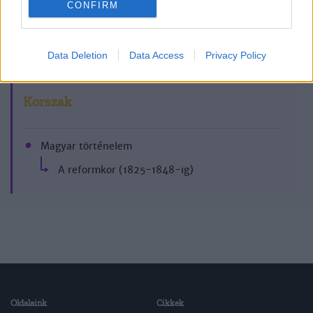
CONFIRM
1996/1-2.
Data Deletion
Data Access
Privacy Policy
Korszak
Magyar történelem
A reformkor (1825-1848-ig)
Oldalaink
Cikkek