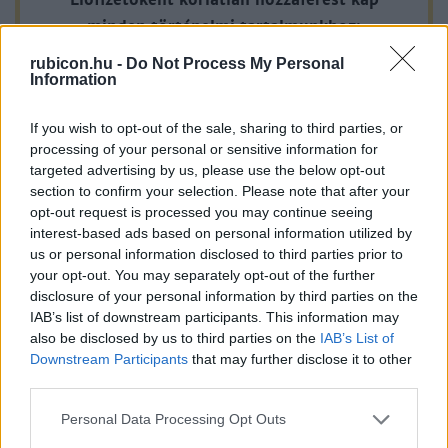
átalakítani. Az 1790. évi országgyűlés kilenc rendszeres
minden történelmi tartalmunkhoz:
bizottságot küldött ki reformok kidolgozására. Munkálatai, az
rubicon.hu -
Do Not Process My Personal
operátumok, számos figyelemre méltó, előremutató
Information
A legújabb Rubicon-lapszámok
javaslatot tartalmaztak, országgyűlési megtárgyalásuk
azonban a napóleoni
If you wish to opt-out of the sale, sharing to third parties, or
Több mint 370 korábbi lapszámunk
processing of your personal or sensitive information for
tartalma
targeted advertising by us, please use the below opt-out
section to confirm your selection. Please note that after your
Rubicon Online rovatok cikkei
opt-out request is processed you may continue seeing
interest-based ads based on personal information utilized by
Hirdetésmentes olvasó felület
us or personal information disclosed to third parties prior to
your opt-out. You may separately opt-out of the further
Kedvenc cikkek elmentése, könyvjelzők
disclosure of your personal information by third parties on the
IAB’s list of downstream participants. This information may
Az első hónap csak 200 Ft-ba kerül. Próbálja
also be disclosed by us to third parties on the
IAB’s List of
ki!
Downstream Participants
that may further disclose it to other
third parties.
KIPRÓBÁLOM 200 FT-ÉRT
Please note that this website/app uses one or more Google
Personal Data Processing Opt Outs
services and may gather and store information including but