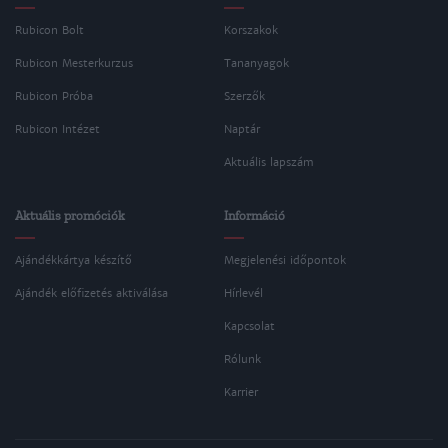
Rubicon Bolt
Korszakok
Rubicon Mesterkurzus
Tananyagok
Rubicon Próba
Szerzők
Rubicon Intézet
Naptár
Aktuális lapszám
Aktuális promóciók
Információ
Ajándékkártya készítő
Megjelenési időpontok
Ajándék előfizetés aktiválása
Hírlevél
Kapcsolat
Rólunk
Karrier