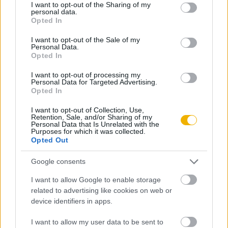
not limited to your visit or usage behaviour. You may click to
I want to opt-out of the Sharing of my
Már előfizetőnk?
Ha már regisztrált a Rubicon
personal data.
grant or deny consent to Google and its third-party tags to
Opted In
Online-on, kattintson ide:
BELÉPÉS.
Ha még nem
use your data for below specified purposes in below Google
rendelkezik felhasználói fiókkal, kattintson ide:
consent section.
I want to opt-out of the Sale of my
Personal Data.
REGISZTRÁCIÓ.
Opted In
I want to opt-out of processing my
Personal Data for Targeted Advertising.
Opted In
Szerző
I want to opt-out of Collection, Use,
Retention, Sale, and/or Sharing of my
Personal Data that Is Unrelated with the
Purposes for which it was collected.
Gergely András
Opted Out
Ismerje meg
Google consents
A szerző cikkei
I want to allow Google to enable storage
related to advertising like cookies on web or
device identifiers in apps.
I want to allow my user data to be sent to