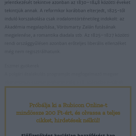
jelentkezését tekintve azonban az 1830–1848 közötti éveket
tekintjük annak. A reformkor korábban elterjedt, 1825-től
induló korszakolása csak irodalomtörténetileg indokolt: az
Akadémia megalapítása, Vörösmarty Zalán futásának
megjelenése, a romantika diadala stb. Az 1825–1827 közötti
rendi országgyűlésen azonban erőteljes liberális ellenzéket
még nem regisztrálhatunk.
Eszmei gyökerek
A polgári átalakulás programját megfogalmazó magyar
liberalizmus eszmei gyökerei még a 18. századba nyúlnak
vissza: felvilágosodás, vallási türelem, államerősítő-
abszolutista reformok éppúgy az előzményei közé tartoznak,
Próbálja ki a Rubicon Online-t
mint a nagy francia forradalom eszméi. II. József halála után
mindössze 200 Ft-ért
, és olvassa a teljes
Magyarországon erős rendi-nemesi reformmozgalom
cikket, hirdetések nélkül!
jelentkezett, amely azonban a rendszert csak saját, rendi-
nemesi érdekei szerint próbálta javítani, ám nem kívánta
Előfizetőként korlátlan hozzáférést kap