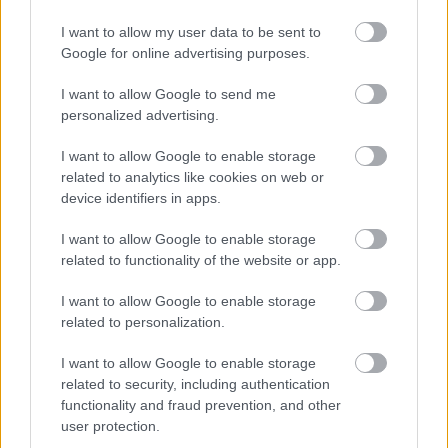
A második világháború
I want to allow my user data to be sent to
Fordulat a háború menetében. A
Google for online advertising purposes.
szövetségesek együttműködése és győzelme
Fordulat a háború menetében. A
I want to allow Google to send me
szövetségesek együttműködése és
personalized advertising.
győzelme (kiegészítő irodalom)
I want to allow Google to enable storage
Európa és a világ a két világháború között
related to analytics like cookies on web or
A nácizmus és a náci Németország
device identifiers in apps.
A nácizmus és a náci Németország
I want to allow Google to enable storage
(kiegészítő irodalom)
related to functionality of the website or app.
I want to allow Google to enable storage
related to personalization.
Lapszám
I want to allow Google to enable storage
related to security, including authentication
functionality and fraud prevention, and other
user protection.