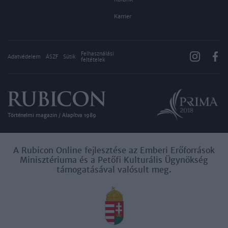
Karrier
Felhasználási
Adatvédelem
ÁSZF
Sütik
feltételek
Történelmi magazin / Alapítva 1989
A Rubicon Online fejlesztése az Emberi Erőforrások
Minisztériuma és a Petőfi Kulturális Ügynökség
támogatásával valósult meg.