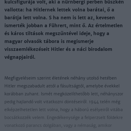
kulcsfigurája volt, aki a nürnbergi perben büszkén
vallotta: ha Hitlernek lettek volna barátai, ő a
barátja lett volna. S ha nem is lett az, kevesen
ismerték jobban a Führert, mint ő. Az értelmetlen
és káros tiltások megszűntével ideje, hogy a
magyar olvasók tábora is megismerje
visszaemlékezéseit Hitler és a náci birodalom
végnapjairól.
Megfigyeléseim szerint életének néhány utolsó hetében
Hitler megszabadult attól a fásultságtól, amelybe évekkel
korábban zuhant. Ismét megközelíthetőbb lett, néhányszor
pedig hajlandó volt vitatkozni döntéseiről. 1944 telén még
elképzelhetetlen lett volna, hogy a háború esélyeiről vitába
bocsátkozzék velem. Engedékenysége a felperzselt földekre
vonatkozó parancs dolgában, vagy a némaság, amikor