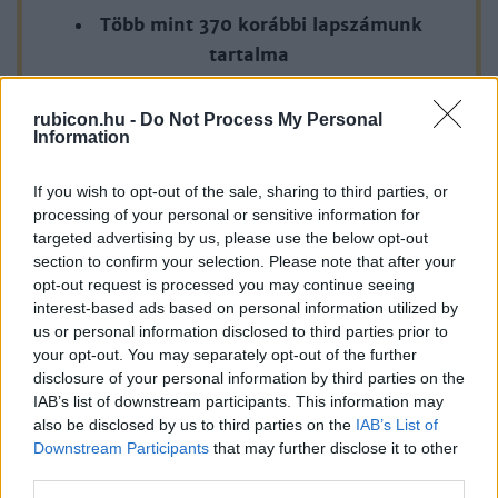
étkezéseinek pecsétjei piszkították be.
Több mint 370 korábbi lapszámunk
tartalma
Állapota kétségtelenül meghatotta környezetének tagjait,
azokat, akik élete fénypontjain végigkísérték. Engem is
Rubicon Online rovatok cikkei
rubicon.hu -
Do Not Process My Personal
szüntelenül fenyegetett
Information
Hirdetésmentes olvasó felület
If you wish to opt-out of the sale, sharing to third parties, or
Kedvenc cikkek elmentése, könyvjelzők
processing of your personal or sensitive information for
targeted advertising by us, please use the below opt-out
Az első hónap csak 200 Ft-ba kerül. Próbálja
section to confirm your selection. Please note that after your
ki!
opt-out request is processed you may continue seeing
interest-based ads based on personal information utilized by
us or personal information disclosed to third parties prior to
KIPRÓBÁLOM 200 FT-ÉRT
your opt-out. You may separately opt-out of the further
disclosure of your personal information by third parties on the
Már előfizetőnk?
Ha már regisztrált a Rubicon
IAB’s list of downstream participants. This information may
also be disclosed by us to third parties on the
IAB’s List of
Online-on, kattintson ide:
BELÉPÉS.
Ha még nem
Downstream Participants
that may further disclose it to other
rendelkezik felhasználói fiókkal, kattintson ide:
third parties.
REGISZTRÁCIÓ.