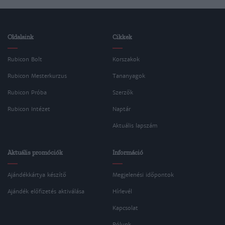
Oldalaink
Cikkek
Rubicon Bolt
Korszakok
Rubicon Mesterkurzus
Tananyagok
Rubicon Próba
Szerzők
Rubicon Intézet
Naptár
Aktuális lapszám
Aktuális promóciók
Információ
Ajándékkártya készítő
Megjelenési időpontok
Ajándék előfizetés aktiválása
Hírlevél
Kapcsolat
Rólunk