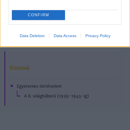
CONFIRM
1992/7.
Data Deletion
Data Access
Privacy Policy
Korszak
Egyetemes történelem
A II. világháború (1939-1945-ig)