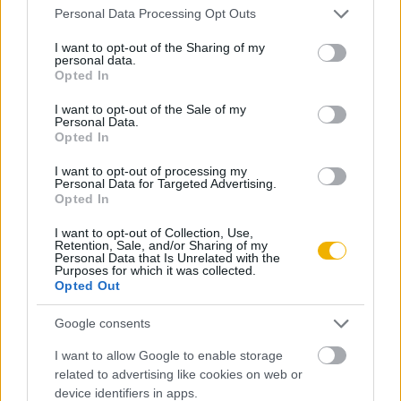
Please note that this website/app uses one or more Google
Personal Data Processing Opt Outs
services and may gather and store information including but
not limited to your visit or usage behaviour. You may click to
I want to opt-out of the Sharing of my
personal data.
grant or deny consent to Google and its third-party tags to
Opted In
use your data for below specified purposes in below Google
Szerző
consent section.
I want to opt-out of the Sale of my
Personal Data.
Opted In
Speer, Albert
I want to opt-out of processing my
Ismerje meg
Personal Data for Targeted Advertising.
Opted In
A szerző cikkei
I want to opt-out of Collection, Use,
Retention, Sale, and/or Sharing of my
Personal Data that Is Unrelated with the
Purposes for which it was collected.
Opted Out
Tananyag
Google consents
I want to allow Google to enable storage
Egyetemes történelem
related to advertising like cookies on web or
device identifiers in apps.