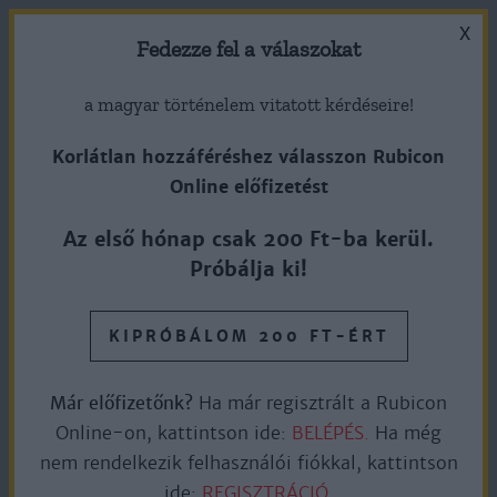
X
Fedezze fel a válaszokat
a magyar történelem vitatott kérdéseire!
Korlátlan hozzáféréshez válasszon Rubicon
Online előfizetést
„A mi jelünk a kereszt, nem
Az első hónap csak 200 Ft-ba kerül.
pedig a horogkereszt”
Próbálja ki!
Esterházy János (1901-1957)
KIPRÓBÁLOM 200 FT-ÉRT
Már előfizetőnk?
Ha már regisztrált a Rubicon
Ingyen olvasható
6perc olvasás
Online-on, kattintson ide:
BELÉPÉS.
Ha még
nem rendelkezik felhasználói fiókkal, kattintson
ide:
REGISZTRÁCIÓ.