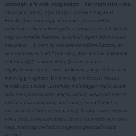
közösségét, a felvidéki magyarságot – bár megtehette volna
többször is (1920, 1938, 1949) – sohasem hagyta el.
Hitvallásához mindvégig hű maradt:
„Ezen a földön
születtem, szívem lelkem gyökere annyira ezen a földön él,
hogy itt maradok köztetek, és veletek fogom átélni a rossz
napokat is
[…]
, mert ha másokat maradásra biztatok, én
sem mehetek el innét.”
Esterházy János a mírovi börtönben
halt meg 1957. március 8-án, 56 éves korában.
Fogolytársának sorai is arról árulkodnak, hogy lelki tartását
mindvégig megőrizte. Jan Jankú így emlékezett vissza a
felvidéki politikusra:
„Esterházy méltósággal viselte sorsát,
soha nem panaszkodott. Magas, vékony alakja már messzi
feltűnt a börtönfolyosón, ahol mindig felemelt fejjel, s
messzenéző tekintettel ment végig. Sovány, szinte áttetsző
volt a teste, sokat szenvedett, de ez a szenvedés nem törte
meg, mert nagy lelkierővel s egyenes gerinccel viselte
sorsát.”