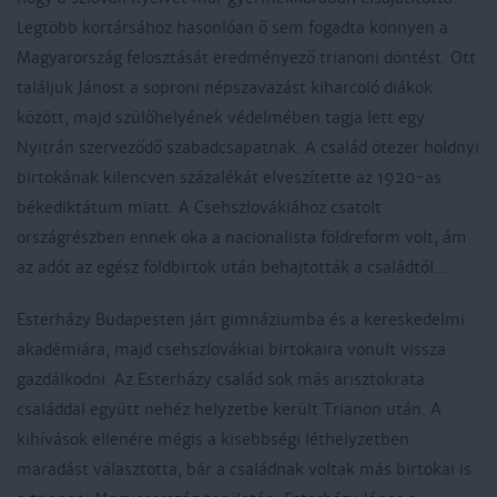
Legtöbb kortársához hasonlóan ő sem fogadta könnyen a
Magyarország felosztását eredményező trianoni döntést. Ott
találjuk Jánost a soproni népszavazást kiharcoló diákok
között, majd szülőhelyének védelmében tagja lett egy
Nyitrán szerveződő szabadcsapatnak. A család ötezer holdnyi
birtokának kilencven százalékát elveszítette az 1920-as
békediktátum miatt. A Csehszlovákiához csatolt
országrészben ennek oka a nacionalista földreform volt, ám
az adót az egész földbirtok után behajtották a családtól...
Esterházy Budapesten járt gimnáziumba és a kereskedelmi
akadémiára, majd csehszlovákiai birtokaira vonult vissza
gazdálkodni. Az Esterházy család sok más arisztokrata
családdal együtt nehéz helyzetbe került Trianon után. A
kihívások ellenére mégis a kisebbségi léthelyzetben
maradást választotta, bár a családnak voltak más birtokai is