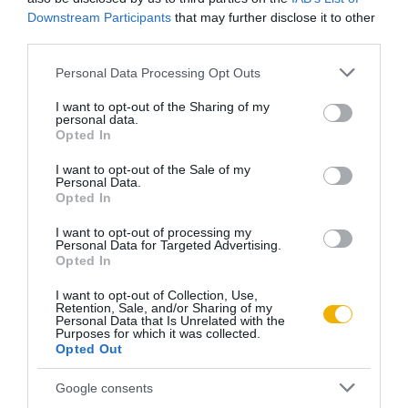
horogkereszt.”
1942. május 15-én a szlovák parlament
Downstream Participants
that may further disclose it to other
egyetlen olyan képviselője volt, aki nem szavazta meg a
third parties.
zsidóság kitelepítéséről szóló törvényt, nyitraújlaki
Please note that this website/app uses one or more Google
Personal Data Processing Opt Outs
otthonában pedig üldözött zsidókat bújtatott.
services and may gather and store information including but
not limited to your visit or usage behaviour. You may click to
I want to opt-out of the Sharing of my
Magyarországot és Szlovákiát is 1944. március 19-én
personal data.
grant or deny consent to Google and its third-party tags to
megszállta a náci Németország. A hitleri megszállás ellen
Opted In
use your data for below specified purposes in below Google
Esterházy memorandummal tiltakozott, a dokumentumot a
consent section.
I want to opt-out of the Sale of my
Personal Data.
pozsonyi svájci követségen keresztül juttatta el a
Opted In
szövetséges nagyhatalmakhoz. 1944 karácsonyán
I want to opt-out of processing my
Budapesten a nyilasok letartóztatták, rövid időre internálták,
Personal Data for Targeted Advertising.
a Gestapo körözte.
Opted In
I want to opt-out of Collection, Use,
A második világháború után a Magyar Párt vezetőivel a
Retention, Sale, and/or Sharing of my
Personal Data that Is Unrelated with the
kibontakozó atrocitásokra hivatkozva memorandumban kért
Purposes for which it was collected.
Opted Out
védelmet a felvidéki magyarság részére az újraalakuló
csehszlovák állam hatóságaitól. Esterházy kihallgatást kért
Google consents
Gustáv Husak belügyi megbízottól, aki azonban