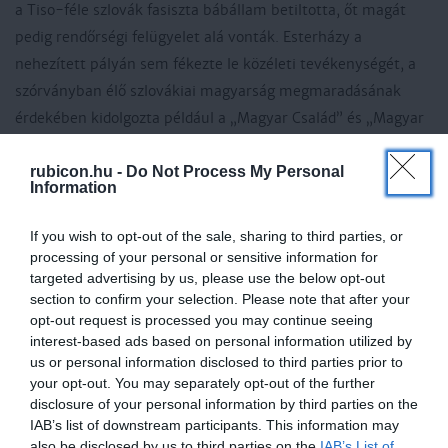
a Tiso-féle szlovák fasiszta bábállam betiltotta, őt magát
pedig rendőrségi felügyelet alá vonták. Esterházy a
nehezített pályán sem fékezte le közéleti tevékenységét, a
szórványban élő szlovákiai magyarság megmaradásának
érdekében kidolgozta például a „Magyar Család” és „Magyar
Házak” programját.
rubicon.hu -
Do Not Process My Personal
Information
A második világháború kitörésekor aktívan részt vett a
lengyelországi menekültek magyarországi befogadásának
If you wish to opt-out of the sale, sharing to third parties, or
megszervezésében. A szlovák parlamentben a magyarság
processing of your personal or sensitive information for
egyetlen képviselőjeként védelmébe vette az üldözött,
targeted advertising by us, please use the below opt-out
Szlovákiában maradt magyarokat, sőt, az üldözött szlovákiai
section to confirm your selection. Please note that after your
opt-out request is processed you may continue seeing
szlovákokat, cseheket és zsidókat is. Következetesen
interest-based ads based on personal information utilized by
fellépett a szlovák kormánypolitikát egyre inkább
us or personal information disclosed to third parties prior to
meghatározó náci ideológia ellen, ezért is alaptalan a máig
your opt-out. You may separately opt-out of the further
disclosure of your personal information by third parties on the
érvényben lévő, háborús bűnösségre vonatkozó szlovákiai
IAB’s list of downstream participants. This information may
vád. Híres mondata:
„A mi jelünk a kereszt, nem pedig a
also be disclosed by us to third parties on the
IAB’s List of