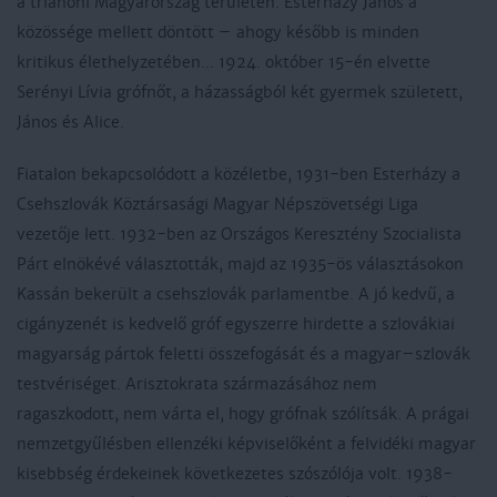
a trianoni Magyarország területén. Esterházy János a
közössége mellett döntött – ahogy később is minden
kritikus élethelyzetében... 1924. október 15-én elvette
Serényi Lívia grófnőt, a házasságból két gyermek született,
János és Alice.
Fiatalon bekapcsolódott a közéletbe, 1931-ben Esterházy a
Csehszlovák Köztársasági Magyar Népszövetségi Liga
vezetője lett. 1932-ben az Országos Keresztény Szocialista
Párt elnökévé választották, majd az 1935-ös választásokon
Kassán bekerült a csehszlovák parlamentbe. A jó kedvű, a
cigányzenét is kedvelő gróf egyszerre hirdette a szlovákiai
magyarság pártok feletti összefogását és a magyar–szlovák
testvériséget. Arisztokrata származásához nem
ragaszkodott, nem várta el, hogy grófnak szólítsák. A prágai
nemzetgyűlésben ellenzéki képviselőként a felvidéki magyar
kisebbség érdekeinek következetes szószólója volt. 1938-