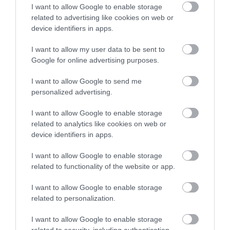
I want to allow Google to enable storage
letartóztatta. A magyar miniszterelnök, Dálnoki Miklós Béla
related to advertising like cookies on web or
1945-ben kísérletet tett külügyminiszterén keresztül
device identifiers in apps.
Esterházy internálásának megszüntetésére. A
I want to allow my user data to be sent to
miniszterelnöki hivatal értesülése szerint a szlovák politikai
Google for online advertising purposes.
rendőrség által lefogott Esterházyt
„Szlovákia első számú
háborús bűnöseként akarják a szlovákság elé prédául dobni
I want to allow Google to send me
és elítélni”
personalized advertising.
. Végül a szlovák állam átadta Esterházyt a szovjet
belügyi Népbiztosság szervének, az NKVD-nek.
I want to allow Google to enable storage
related to analytics like cookies on web or
1946. június 24-én Moszkvában koholt váddal 10 éves javító
device identifiers in apps.
munkatáborra, távollétében Pozsonyban 1947. szeptember
I want to allow Google to enable storage
16-án halálra ítélték a Csehszlovák Köztársaság
related to functionality of the website or app.
felbomlasztásának és a fasizmus kiszolgálásának hazug
vádjával. Családtagjait – feleségét, gyermekeit – soha többé
I want to allow Google to enable storage
related to personalization.
nem láthatta. A csehszlovák kormány kiadatási kérelmére –
a cél a halálos ítélet végrehajtása volt – a Szovjetunió úgy
I want to allow Google to enable storage
döntött, hogy Esterházyt kiadja északi szomszédunknak. A