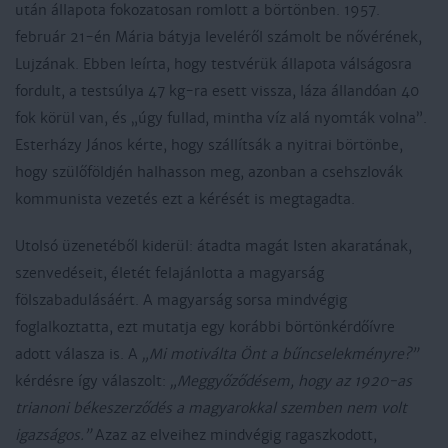
után állapota fokozatosan romlott a börtönben. 1957.
február 21-én Mária bátyja leveléről számolt be nővérének,
Lujzának. Ebben leírta, hogy testvérük állapota válságosra
fordult, a testsúlya 47 kg-ra esett vissza, láza állandóan 40
fok körül van, és „úgy fullad, mintha víz alá nyomták volna”.
Esterházy János kérte, hogy szállítsák a nyitrai börtönbe,
hogy szülőföldjén halhasson meg, azonban a csehszlovák
kommunista vezetés ezt a kérését is megtagadta.
Utolsó üzenetéből kiderül: átadta magát Isten akaratának,
szenvedéseit, életét felajánlotta a magyarság
fölszabadulásáért. A magyarság sorsa mindvégig
foglalkoztatta, ezt mutatja egy korábbi börtönkérdőívre
adott válasza is. A
„Mi motiválta Önt a bűncselekményre?”
kérdésre így válaszolt:
„Meggyőződésem, hogy az 1920-as
trianoni békeszerződés a magyarokkal szemben nem volt
igazságos.”
Azaz az elveihez mindvégig ragaszkodott,