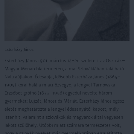
Esterházy János
Esterházy János 1901. március 14-én született az Osztrák–
Magyar Monarchia területén, a mai Szlovákiában található
Nyitraújlakon. Édesapja, idősebb Esterházy János (1864–
1905) korai halála miatt özvegye, a lengyel Tarnowska
Erzsébet grófnő (1875–1956) egyedül nevelte három
gyermekét: Lujzát, Jánost és Máriát. Esterházy János egész
életét meghatározta a lengyel édesanyától kapott, mély
istenhit, valamint a szlovákok és magyarok által vegyesen
lakott szülőhely. Utóbbi miatt számára természetes volt,
hogy a szlovák nyelvet már gyermekkorában elsajátította.