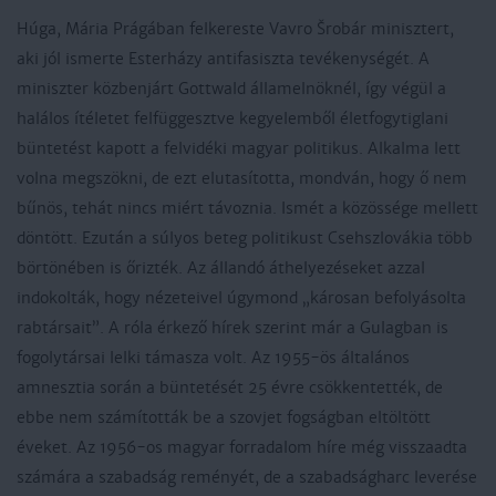
Húga, Mária Prágában felkereste Vavro Šrobár minisztert,
aki jól ismerte Esterházy antifasiszta tevékenységét. A
miniszter közbenjárt Gottwald államelnöknél, így végül a
halálos ítéletet felfüggesztve kegyelemből életfogytiglani
büntetést kapott a felvidéki magyar politikus. Alkalma lett
volna megszökni, de ezt elutasította, mondván, hogy ő nem
bűnös, tehát nincs miért távoznia. Ismét a közössége mellett
döntött. Ezután a súlyos beteg politikust Csehszlovákia több
börtönében is őrizték. Az állandó áthelyezéseket azzal
indokolták, hogy nézeteivel úgymond „károsan befolyásolta
rabtársait”. A róla érkező hírek szerint már a Gulagban is
fogolytársai lelki támasza volt. Az 1955-ös általános
amnesztia során a büntetését 25 évre csökkentették, de
ebbe nem számították be a szovjet fogságban eltöltött
éveket. Az 1956-os magyar forradalom híre még visszaadta
számára a szabadság reményét, de a szabadságharc leverése