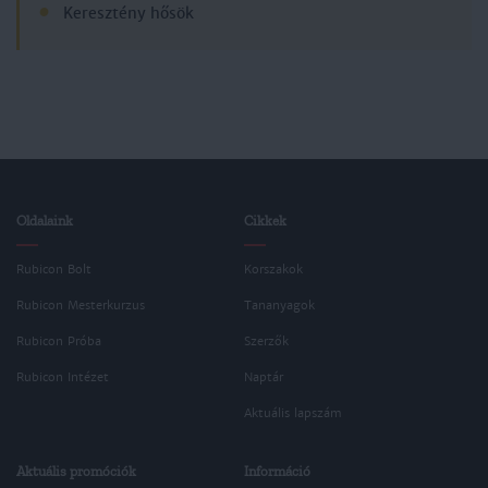
Keresztény hősök
Oldalaink
Cikkek
Rubicon Bolt
Korszakok
Rubicon Mesterkurzus
Tananyagok
Rubicon Próba
Szerzők
Rubicon Intézet
Naptár
Aktuális lapszám
Aktuális promóciók
Információ