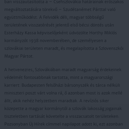
ban visszautasította a – Csehszlovákia határainak erőszakos
megváltoztatására törekvő – Szudétanémet Párttal való
együttműködést. A Felvidék déli, magyar többségű
területének visszatérését jelentő első bécsi döntés után
Esterházy Kassa képviselőjeként üdvözölte Horthy Miklós
kormányzót 1938 novemberében, de személyesen a
szlovákiai területen maradt, és megalapította a Szlovenszkói
Magyar Pártot.
A hetvenezres, Szlovákiában maradt magyarság érdekeinek
védelmét fontosabbnak tartotta, mint a magyarországi
karriert: Budapesten felsőházi bársonyszék és tárca nélküli
miniszteri poszt várt volna rá, ő azonban most is azok mellé
állt, akik nehéz helyzetben maradtak. A revíziós siker
közepette a magyar kormánytól a szlovák lakosság jogainak
tiszteletben tartását követelte a visszacsatolt területeken.
Pozsonyban Új Hírek címmel napilapot adott ki, ezt azonban