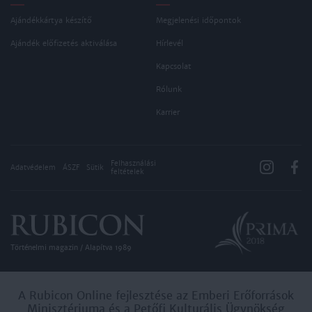
Ajándékkártya készítő
Megjelenési időpontok
Ajándék előfizetés aktiválása
Hírlevél
Kapcsolat
Rólunk
Karrier
Felhasználási
Adatvédelem
ÁSZF
Sütik
feltételek
Történelmi magazin / Alapítva 1989
A Rubicon Online fejlesztése az Emberi Erőforrások
Minisztériuma és a Petőfi Kulturális Ügynökség