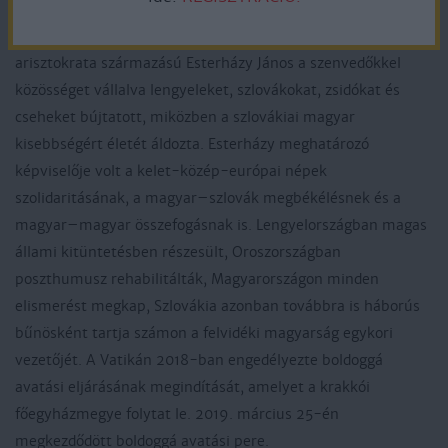
A nácik és a kommunisták által egyaránt üldözött, szovjet
Gulag-táborokban és csehszlovákiai börtönökben sínylődő,
arisztokrata származású Esterházy János a szenvedőkkel
közösséget vállalva lengyeleket, szlovákokat, zsidókat és
cseheket bújtatott, miközben a szlovákiai magyar
kisebbségért életét áldozta. Esterházy meghatározó
képviselője volt a kelet-közép-európai népek
szolidaritásának, a magyar–szlovák megbékélésnek és a
magyar–magyar összefogásnak is. Lengyelországban magas
állami kitüntetésben részesült, Oroszországban
poszthumusz rehabilitálták, Magyarországon minden
elismerést megkap, Szlovákia azonban továbbra is háborús
bűnösként tartja számon a felvidéki magyarság egykori
vezetőjét. A Vatikán 2018-ban engedélyezte boldoggá
avatási eljárásának megindítását, amelyet a krakkói
főegyházmegye folytat le. 2019. március 25-én
megkezdődött boldoggá avatási pere.