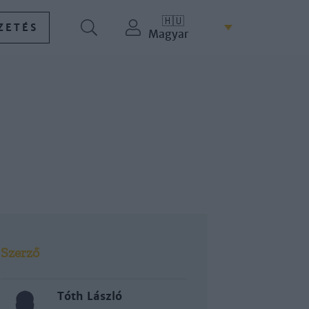
🇭🇺
ZETÉS
Magyar
Szerző
Tóth László