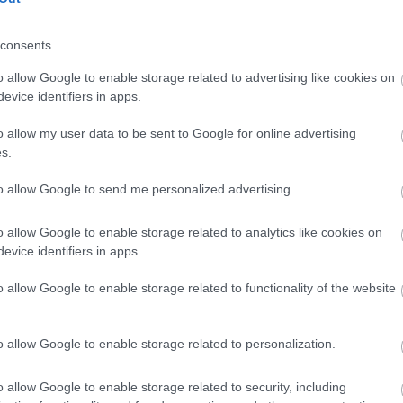
kei
et
consents
könyvjelzők
o allow Google to enable storage related to advertising like cookies on
evice identifiers in apps.
l. Próbálja ki!
o allow my user data to be sent to Google for online advertising
s.
ÁLOM 200 FT-ÉRT
to allow Google to send me personalized advertising.
t a Rubicon Online-on, kattintson ide:
BELÉPÉS.
o allow Google to enable storage related to analytics like cookies on
fiókkal, kattintson ide:
REGISZTRÁCIÓ.
evice identifiers in apps.
o allow Google to enable storage related to functionality of the website
o allow Google to enable storage related to personalization.
o allow Google to enable storage related to security, including