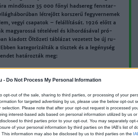
­má­ra mindössze 35 000 fő­nyi had­se­reg fenn­tar­
vi­lág­há­bo­rú­ban lét­re­jött kor­sze­rű fegy­ver­ne­mek
e­lem, ve­gyi csa­pa­tok – felál­lí­tá­sát. 1926 előtt a
k ma­gya­ros­sá té­te­lé­vel és ki­hor­dá­sá­val pró­
 kiadott Öl­tö­ze­ti táb­lá­zat ve­ze­tett be új ru­
Eb­ben ka­te­go­ri­zál­ták a tisz­tek és a le­gény­ség
si ren­det ha­tá­roz­ták meg:
n
u -
Do Not Process My Personal Information
í­vül
to opt-out of the sale, sharing to third parties, or processing of your per
formation for targeted advertising by us, please use the below opt-out s
r selection. Please note that after your opt-out request is processed y
eing interest-based ads based on personal information utilized by us or
disclosed to third parties prior to your opt-out. You may separately opt-
losure of your personal information by third parties on the IAB’s list of
. This information may also be disclosed by us to third parties on the
IA