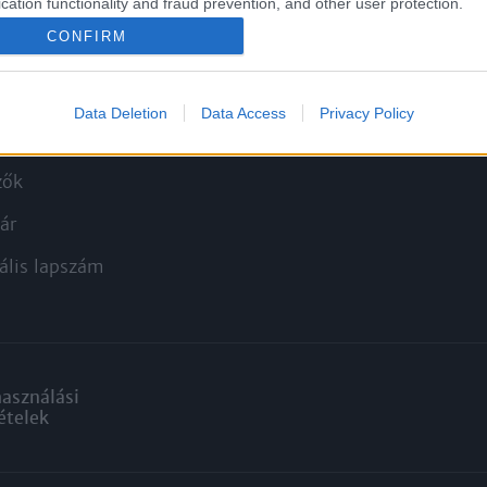
cation functionality and fraud prevention, and other user protection.
CONFIRM
kek
Aktuális promóciók
zakok
Ajándékkártya készítő
Data Deletion
Data Access
Privacy Policy
nyagok
Ajándék előfizetés aktiválás
zők
ár
ális lapszám
használási
ételek