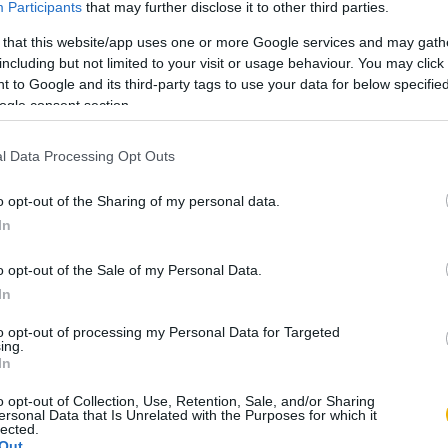
Participants
that may further disclose it to other third parties.
 that this website/app uses one or more Google services and may gath
including but not limited to your visit or usage behaviour. You may click 
an mó­do­sí­tot­ták egé­szen a há­bo­rú vé­géig, az
 to Google and its third-party tags to use your data for below specifi
ogle consent section.
l­tö­ze­ti for­mák azon­ban az egész kor­sza­kon
 alap­ve­tő öl­töz­kö­dé­si struk­tú­rá­ját.
l Data Processing Opt Outs
o opt-out of the Sharing of my personal data.
In
o opt-out of the Sale of my Personal Data.
mindössze 200 Ft-ért
, és olvassa a teljes
In
to opt-out of processing my Personal Data for Targeted
ing.
In
ést kap minden történelmi tartalmunkhoz:
o opt-out of Collection, Use, Retention, Sale, and/or Sharing
ámok
ersonal Data that Is Unrelated with the Purposes for which it
lected.
számunk tartalma
Out