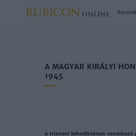
Rovato
A MAGYAR KIRÁLYI HON
1945
A tria­no­ni bé­ke­dik­tá­tum vo­nat­ko­zó 