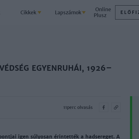
Online
k
Cikkek
Lapszámok
ELŐFI
Plusz
VÉDSÉG EGYENRUHÁI, 1926–
11perc olvasás
pont­jai igen sú­lyo­san érin­tet­ték a had­se­re­get. A