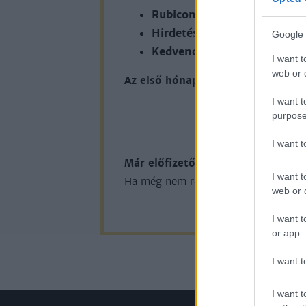
Rubicon Online rovatok cik
Hirdetésmentes olvasó felül
Google 
Kedvenc cikkek elmentése, 
I want t
web or d
Az első hónap csak 200 Ft-ba kerü
I want t
purpose
KIPRÓB
I want 
Már előfizetőnk?
Ha már regisztrál
I want t
Ha még nem rendelkezik felhasználói 
web or d
I want t
or app.
I want t
I want t