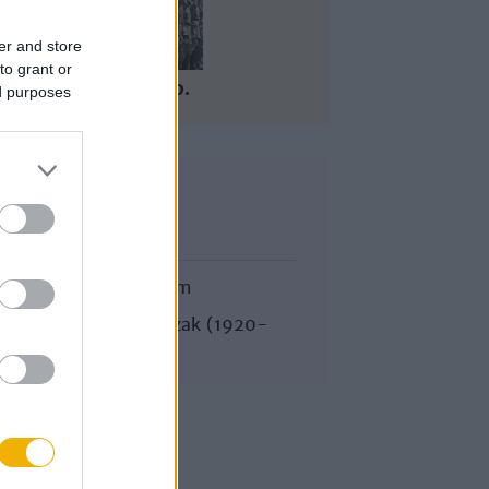
er and store
to grant or
2009/10.
ed purposes
Korszak
Magyar történelem
A Horthy-korszak (1920-
1941-ig)