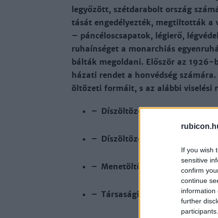
le­győ­zött, szét­da­ra­bolt or­szág szá
tá­sát en­ge­dé­lyez­ték, meg­til­tot­ták a 
– pán­cé­los­csa­pa­tok, lé­gie­rő, lég­vé­d
ru­ha­ín­sé­get a mo­nar­chiás egyen­ru­há
bál­ták megol­da­ni. Elő­ször az 1926-ban
há­za­ti ren­det a hon­véd­ség szá­má­ra. 
öl­tö­ze­ti for­máit, s az aláb­bi vi­se­lé­
– Dísz­öl­tö­zet rend­ben és sor­ba
rubicon.h
– Dísz­öl­tö­zet ren­den és so­ron k
If you wish 
sensitive in
– Me­net­öl­tö­zet
confirm you
continue se
information 
– Tár­sa­sá­gi öl­tö­zet
further disc
participants