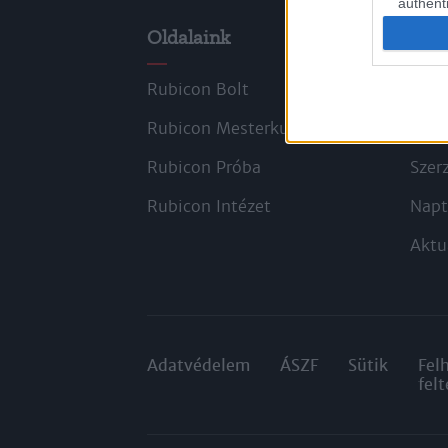
authenti
Oldalaink
Cik
Rubicon Bolt
Kors
Rubicon Mesterkurzus
Tana
Rubicon Próba
Szer
Rubicon Intézet
Napt
Aktu
Adatvédelem
ÁSZF
Sütik
Fel
felt