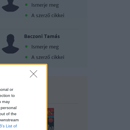
Ismerje meg
A szerző cikkei
Baczoni Tamás
Ismerje meg
A szerző cikkei
sonal or
Lapszám
ection to
ou may
 personal
out of the
 downstream
B’s List of