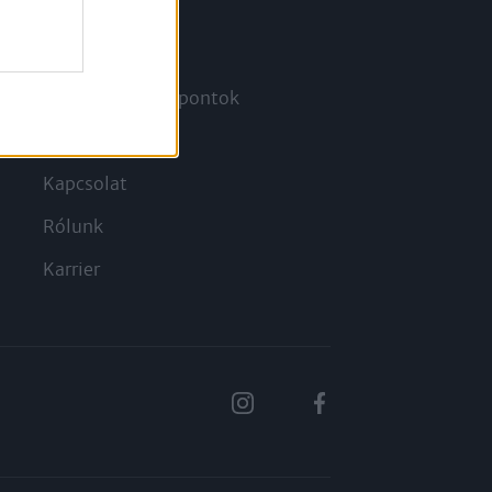
Információ
Megjelenési időpontok
a
Hírlevél
Kapcsolat
Rólunk
Karrier