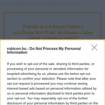
létjogosultságát is megkérdőjelezték. A Románia
Próbálja ki a Rubicon Online-t
mindössze 200 Ft-ért
, és olvassa a teljes
cikket, hirdetések nélkül!
rubicon.hu -
Do Not Process My Personal
Előfizetőként korlátlan hozzáférést kap
Information
minden történelmi tartalmunkhoz:
If you wish to opt-out of the sale, sharing to third parties, or
processing of your personal or sensitive information for
A legújabb Rubicon-lapszámok
targeted advertising by us, please use the below opt-out
section to confirm your selection. Please note that after your
Több mint 370 korábbi lapszámunk
opt-out request is processed you may continue seeing
tartalma
interest-based ads based on personal information utilized by
us or personal information disclosed to third parties prior to
Rubicon Online rovatok cikkei
your opt-out. You may separately opt-out of the further
disclosure of your personal information by third parties on the