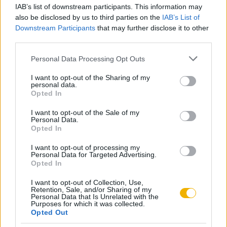
Hirdetésmentes olvasó felület
IAB’s list of downstream participants. This information may
also be disclosed by us to third parties on the
IAB’s List of
Kedvenc cikkek elmentése, könyvjelzők
Downstream Participants
that may further disclose it to other
third parties.
Az első hónap csak 200 Ft-ba kerül. Próbálja
Please note that this website/app uses one or more Google
Personal Data Processing Opt Outs
ki!
services and may gather and store information including but
not limited to your visit or usage behaviour. You may click to
I want to opt-out of the Sharing of my
personal data.
grant or deny consent to Google and its third-party tags to
KIPRÓBÁLOM 200 FT-ÉRT
Opted In
use your data for below specified purposes in below Google
consent section.
I want to opt-out of the Sale of my
Már előfizetőnk?
Ha már regisztrált a Rubicon
Personal Data.
Opted In
Online-on, kattintson ide:
BELÉPÉS.
Ha még nem
rendelkezik felhasználói fiókkal, kattintson ide:
I want to opt-out of processing my
Personal Data for Targeted Advertising.
REGISZTRÁCIÓ.
Opted In
I want to opt-out of Collection, Use,
Retention, Sale, and/or Sharing of my
Personal Data that Is Unrelated with the
Purposes for which it was collected.
Opted Out
Szerző