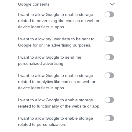
Google consents
Vasile, Cristian
I want to allow Google to enable storage
related to advertising like cookies on web or
Ismerje meg
device identifiers in apps.
A szerző cikkei
I want to allow my user data to be sent to
Google for online advertising purposes.
I want to allow Google to send me
personalized advertising.
Tananyag
I want to allow Google to enable storage
related to analytics like cookies on web or
Egyetemes történelem
device identifiers in apps.
Hidegháborús konfliktusok és a kétpólusú
I want to allow Google to enable storage
világ kiépülése
related to functionality of the website or app.
A szovjet tömb kialakulása és jellemzői
1964-ig
I want to allow Google to enable storage
related to personalization.
A szovjet tömb kialakulása és jellemzői