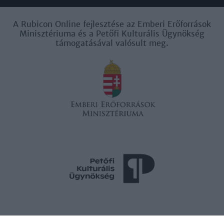
A Rubicon Online fejlesztése az Emberi Erőforrások
Minisztériuma és a Petőfi Kulturális Ügynökség
támogatásával valósult meg.