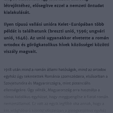
létrejöttéhez, elősegítve ezzel a nemzeti öntudat
kialakulását.
Ilyen típusú vallási unióra Kelet-Európában több
példát is találhatunk (breszti unió, 1596; ungvári
unió, 1646). Az unió ugyanakkor elvetette a román
ortodox és görögkatolikus hívek közösségei közötti
viszály magvait.
1918 után mind a román állami hatóságok, mind az ortodox
egyház úgy tekintettek Románia szomszédaira, elsősorban a
Szovjet­unióra és Magyarországra, mint potenciális
ellenségekre. Úgy vélték, Magyarország arra használja a
római katolikus egyházat, hogy meggyengítse a fiatal román
nemzetállamot. Ez volt az egyik legfőbb oka annak, hogy a
két világháború közötti időszakban a görögkatolikus egyház