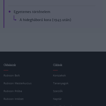
Egyetemes történelem
A hidegháború kora (1945 után)
Oldalaink
Cikkek
Rubicon Bolt
Korszakok
Rubicon Mesterkurzus
Tananyagok
Rubicon Próba
Szerzők
Rubicon Intézet
Naptár