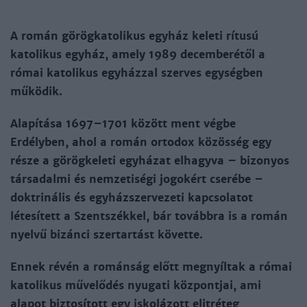
A román görögkatolikus egyház keleti rítusú
katolikus egyház, amely 1989 decemberétől a
római katolikus egyházzal szerves egységben
működik.
Alapítása 1697–1701 között ment végbe
Erdélyben, ahol a román ortodox közösség egy
része a görögkeleti egyházat elhagyva – bizonyos
társadalmi és nemzetiségi jogokért cserébe –
doktrinális és egyházszervezeti kapcsolatot
létesített a Szentszékkel, bár tovább­ra is a román
nyelvű bizánci szertartást követte.
Ennek révén a románság előtt megnyíltak a római
katolikus művelődés nyugati központjai, ami
alapot biztosított egy iskolázott elitréteg