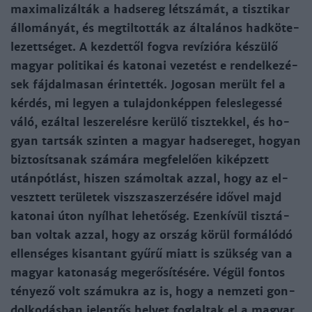
ma­xi­ma­li­zál­ták a had­se­reg lét­szá­mát, a tisz­ti­kar
ál­lo­má­nyát, és meg­til­tot­ták az ál­ta­lá­nos had­kö­te­
le­zett­sé­get. A kez­det­től fog­va re­ví­zió­ra ké­szü­lő
ma­gyar po­li­ti­kai és ka­to­nai ve­ze­tést e ren­del­ke­zé­
sek fáj­dal­ma­san érin­­tet­ték. Jo­go­san me­rült fel a
kér­dés, mi le­gyen a tu­laj­don­kép­pen fe­les­le­ges­sé
vá­ló, ezál­tal le­sze­re­lés­re ke­rü­lő tisz­tek­kel, és ho­
gyan tart­sák szin­ten a ma­gyar had­se­re­get, ho­gyan
biz­to­sít­sa­nak szá­má­ra meg­fe­le­lően ki­kép­zett
után­pót­lást, hi­szen szá­mol­tak az­zal, hogy az el­
vesz­tett te­rü­le­tek visz­sza­szer­zé­sé­re idő­vel majd
ka­to­nai úton nyíl­hat le­he­tő­ség. Ezen­kí­vül tisz­tá­
ban vol­tak az­zal, hogy az or­szág kö­rül for­má­ló­dó
el­len­sé­ges kis­an­tant gyű­rű miatt is szük­ség van a
ma­gyar ka­to­na­ság megerő­sí­té­sé­re. Vé­gül fon­tos
té­nye­ző volt szá­muk­ra az is, hogy a nem­ze­ti gon­
dol­ko­dás­ban je­len­tős he­lyet fog­lal­tak el a ma­gyar