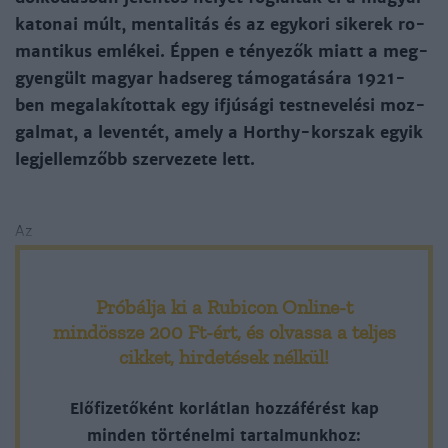
ka­to­nai múlt, men­ta­li­tás és az egy­ko­ri si­ke­rek ro­
man­ti­kus em­lé­kei. Ép­pen e té­nye­zők miatt a meg­
gyen­gült ma­gyar had­se­reg tá­mo­ga­tá­sá­ra 1921-
ben megala­kí­tot­tak egy if­jú­sá­gi test­ne­ve­lé­si moz­
gal­mat, a le­ven­tét, amely a Hor­thy-kor­szak egyik
leg­jel­lem­zőbb szer­ve­ze­te lett.
Az
Próbálja ki a Rubicon Online-t
mindössze 200 Ft-ért
, és olvassa a teljes
cikket, hirdetések nélkül!
Előfizetőként korlátlan hozzáférést kap
minden történelmi tartalmunkhoz: