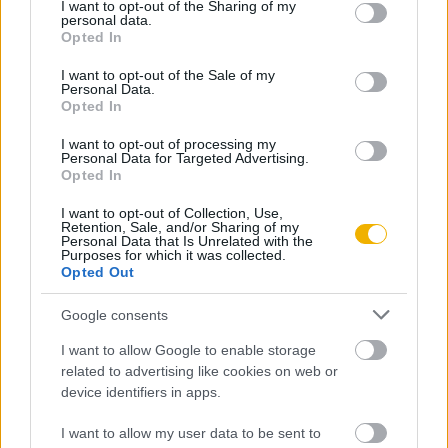
Online-on, kattintson ide:
BELÉPÉS.
Ha még nem
not limited to your visit or usage behaviour. You may click to
I want to opt-out of the Sharing of my
personal data.
grant or deny consent to Google and its third-party tags to
rendelkezik felhasználói fiókkal, kattintson ide:
Opted In
use your data for below specified purposes in below Google
REGISZTRÁCIÓ.
consent section.
I want to opt-out of the Sale of my
Personal Data.
Opted In
I want to opt-out of processing my
Personal Data for Targeted Advertising.
Szerző
Opted In
I want to opt-out of Collection, Use,
Retention, Sale, and/or Sharing of my
Kerepeszki Róbert
Personal Data that Is Unrelated with the
Purposes for which it was collected.
Opted Out
Ismerje meg
A szerző cikkei
Google consents
I want to allow Google to enable storage
related to advertising like cookies on web or
device identifiers in apps.
Tananyag
I want to allow my user data to be sent to