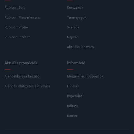
Rubicon Bolt
Korszakok
Rubicon Mesterkurzus
Tananyagok
Rubicon Próba
Szerzők
Rubicon Intézet
Naptár
Aktuális lapszám
Aktuális promóciók
Információ
Ajándékkártya készítő
Megjelenési időpontok
Ajándék előfizetés aktiválása
Hírlevél
Kapcsolat
Rólunk
Karrier