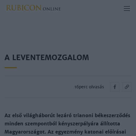
A LEVENTEMOZGALOM
16perc olvasás
Az el­ső vi­lág­há­bo­rút le­zá­ró tria­no­ni bé­ke­szer­ző­dés
min­den szem­pont­ból kény­szer­pá­lyá­ra ál­lí­tot­ta
Ma­gyaror­szá­got. Az egyez­mény ka­to­nai előírá­sai