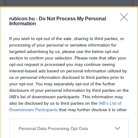
A legújabb Rubicon-lapszámok
rubicon.hu -
Do Not Process My Personal
Information
Több mint 370 korábbi lapszámunk
tartalma
If you wish to opt-out of the sale, sharing to third parties, or
processing of your personal or sensitive information for
Rubicon Online rovatok cikkei
targeted advertising by us, please use the below opt-out
section to confirm your selection. Please note that after your
Hirdetésmentes olvasó felület
opt-out request is processed you may continue seeing
interest-based ads based on personal information utilized by
Kedvenc cikkek elmentése, könyvjelzők
us or personal information disclosed to third parties prior to
your opt-out. You may separately opt-out of the further
Az első hónap csak 200 Ft-ba kerül. Próbálja
disclosure of your personal information by third parties on the
ki!
IAB’s list of downstream participants. This information may
also be disclosed by us to third parties on the
IAB’s List of
Downstream Participants
that may further disclose it to other
KIPRÓBÁLOM 200 FT-ÉRT
third parties.
Please note that this website/app uses one or more Google
Personal Data Processing Opt Outs
Már előfizetőnk?
Ha már regisztrált a Rubicon
services and may gather and store information including but