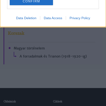
CONFIRM
2010/4-5.
Data Deletion
Data Access
Privacy Policy
Korszak
Magyar történelem
A forradalmak és Trianon (1918-1920-ig)
Oldalaink
Cikkek