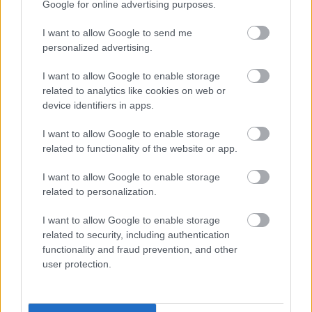
Google for online advertising purposes.
Magyar történelem
I want to allow Google to send me
personalized advertising.
Magyarország a két világháború között
Teleki Pál első miniszterelnöksége
I want to allow Google to enable storage
related to analytics like cookies on web or
Teleki Pál első miniszterelnöksége
device identifiers in apps.
(kiegészítő irodalom)
I want to allow Google to enable storage
related to functionality of the website or app.
I want to allow Google to enable storage
Lapszám
related to personalization.
I want to allow Google to enable storage
related to security, including authentication
functionality and fraud prevention, and other
user protection.