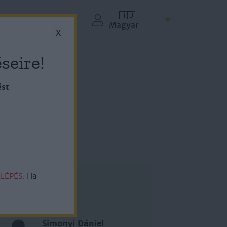
🇭🇺
ZETÉS
Magyar
X
seire!
ést
LÉPÉS.
Ha
Szerző
Simonyi Dániel