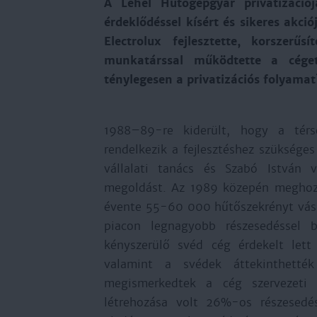
A Lehel Hűtőgépgyár privatizáci
érdeklődéssel kísért és sikeres akció
Electrolux fejlesztette, korszerűs
munkatárssal működtette a cége
ténylegesen a privatizációs folyamat
1988–89-re kiderült, hogy a tér
rendelkezik a fejlesztéshez szükséges
vállalati tanács és Szabó István v
megoldást. Az 1989 közepén meghozo
évente 55-60 000 hűtőszekrényt vásár
piacon legnagyobb részesedéssel b
kényszerülő svéd cég érdekelt lett
valamint a svédek áttekinthették
megismerkedtek a cég szervezeti fe
létrehozása volt 26%-os részesed