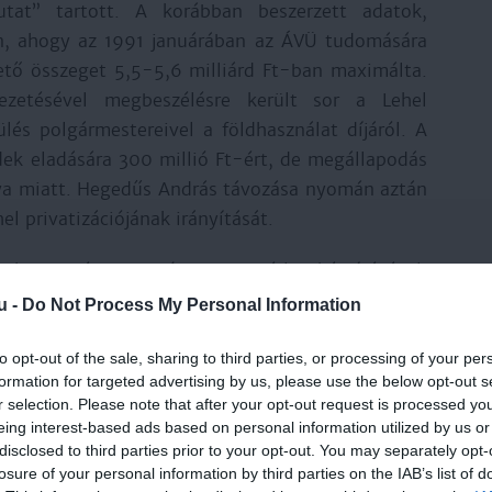
utat” tartott. A korábban beszerzett adatok,
n, ahogy az 1991 januárában az ÁVÜ tudomására
hető összeget 5,5-5,6 milliárd Ft-ban maximálta.
etésével megbeszélésre került sor a Lehel
és polgármestereivel a földhasználat díjáról. A
dek eladására 300 millió Ft-ért, de megállapodás
nya miatt. Hegedűs András távozása nyomán aztán
el privatizációjának irányítását.
erhouse céget egy új vagyonmérleg készítésével,
vezetőivel a cég tényleges és várható helyzetének
u -
Do Not Process My Personal Information
ervezeti vezetőktől a dolgozók elképzeléseiről.
z elmúlt három évtizedben a gyár óriási mértékben
to opt-out of the sale, sharing to third parties, or processing of your per
formation for targeted advertising by us, please use the below opt-out s
ítményeihez, beleértve a jéghokipályát (a csapattal
r selection. Please note that after your opt-out request is processed y
alóvá vált, hogy a Lehel a 4800 dolgozójával a
eing interest-based ads based on personal information utilized by us or
ó intézménye. Ezért kulcsfontosságú volt az
disclosed to third parties prior to your opt-out. You may separately opt-
losure of your personal information by third parties on the IAB’s list of
posabb tisztázása, az Electrolux „szokásos”