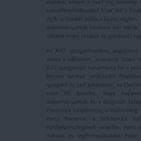
eladása, amivel a svéd cég többségi 
szándéknyilatkozatot írtak alá a tipi
75%-a maradt volna a közös cégben. A 
önkormányzatok bevétele lett volna. A
vállalat teljes (eszköz és goodwill) v
Az ÁVÜ igazgatótanácsa augusztus 2
vonta a vállalatot, kinevezte Szabó I
ÁVÜ igazgatóját hatalmazta fel a priva
Boston bankot tanácsadói feladat
igazgató és Leif Johannson, az Electr
svéd fél közölte, hogy hajland
önkormányzatok és a dolgozók tulajd
Electrolux tulajdonosa, a Wallenberg
Percy Barnevik, a befektetési hol
hűtőgéprészlegének vezetője, Hans 
mérnök és legfontosabbként Peter 