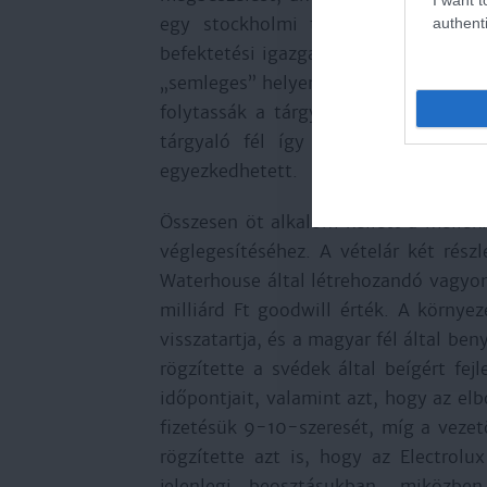
egy stockholmi tárgyalás követte. 
authenti
befektetési igazgatója, aki évente 25-
„semleges” helyen és a lehető legjobb
folytassák a tárgyalásokat a konkrét 
tárgyaló fél így reggel fél kilenck
egyezkedhetett.
Összesen öt alkalom kellett a mellékl
véglegesítéséhez. A vételár két részl
Waterhouse által létrehozandó vagyon
milliárd Ft goodwill érték. A körny
visszatartja, és a magyar fél által ben
rögzítette a svédek által beígért fej
időpontjait, valamint azt, hogy az el
fizetésük 9-10-szeresét, míg a vezető
rögzítette azt is, hogy az Electrolu
jelenlegi beosztásukban, miközben