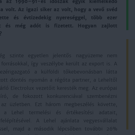
ója az 1990–91-es időszak egyik kiemelkedő
ja volt. Az igazi siker az volt, hogy a vevő svéd
ítette és évtizedekig nyereséggel, több ezer
t és még adót is fizetett. Hogyan zajlott
?
ség szinte egyetlen jelentős nagyüzeme nem
 forrásokkal, így veszélybe került az export is. A
ezérigazgató a külföldi tőkebevonásban látta
tt döntés nyomán a régóta partner, a Leheltől
ló Electrolux vezetőit keresték meg. Az európai
író, de fokozott konkurenciával szembenézni
 az üzletben. Ezt három megbeszélés követte,
 a Lehel termelési és értékesítési adatait,
lépítésével. A Lehel ajánlata vegyesvállalat
éssel, majd a második lépcsőben további 26%