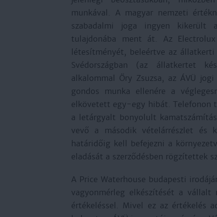
munkával. A magyar nemzeti értékne
szabadalmi joga ingyen kikerült a
tulajdonába ment át. Az Electrolux
létesítményét, beleértve az állatkerti
Svédországban (az állatkertet k
alkalommal Őry Zsuzsa, az ÁVÜ jogi 
gondos munka ellenére a véglegesne
elkövetett egy-egy hibát. Telefonon t
a letárgyalt bonyolult kamatszámítás
vevő a második vételárrészlet és k
határidőig kell befejezni a környeze
eladását a szerződésben rögzítettek sz
A Price Waterhouse budapesti irodáján
vagyonmérleg elkészítését a vállalt
értékeléssel. Mivel ez az értékelés 