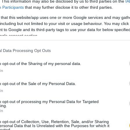
. This information may also be disclosed by us to third parties on the
IA
 inkább, mivel a sajtó hirtelen tele lett aggódó
Participants
that may further disclose it to other third parties.
t akarják megvenni, bezárják majd a Lehelt, miért
 that this website/app uses one or more Google services and may gath
r vállalatot, mi lesz a szociális létesítményekkel
including but not limited to your visit or usage behaviour. You may click 
 to Google and its third-party tags to use your data for below specifi
ogle consent section.
k bizonyult. A korábbi években mindössze 3%-os
g a forintleértékelésből származott. A hazai piac
l Data Processing Opt Outs
értékesítés 12%-kal csökkent, a nyugati export az
o opt-out of the Sharing of my personal data.
edett. A gyár árbevételének 60 százalékát kitevő
In
inek egyharmadára csökkentek. Az Ikarus és a
i miatt nem került sor 70-80 ezer járművízhűtő
o opt-out of the Sale of my Personal Data.
le kellett állítani egy-egy műszak termelését.
In
ósságállománya, további hitelfelvétel csődbe
to opt-out of processing my Personal Data for Targeted
a nyugati partnereket, amelyeken keresztül a Lehel
ing.
In
három évben az Electrolux felvásárolta, és a svéd
kompresszorokat szállító spanyol vállalat is. Az
o opt-out of Collection, Use, Retention, Sale, and/or Sharing
ersonal Data that Is Unrelated with the Purposes for which it
lected.