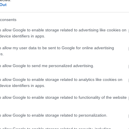
Out
delkeztek arra vonatkozóan, hogyan teszik újból
 hajtanak végre, hogyan őrzik meg a cég magyar
consents
 néven mennyit értékesítenek a nyugati piacokon,
o allow Google to enable storage related to advertising like cookies on
grálás révén mennyivel csökkenthető a termelési
evice identifiers in apps.
átszervezéssel, termékprofil-tisztítással lehet
o allow my user data to be sent to Google for online advertising
-kal is. Sikerült arról is meggyőződni, hogy az
s.
fektető”, nem adogatja el vagy csukja be azt, amit
r Levente jászberényi SZDSZ-es polgármesternek
to allow Google to send me personalized advertising.
lapján, kiderült, hogy a Lehel éveken keresztül
o allow Google to enable storage related to analytics like cookies on
 öt, a város határában levő, illegális lerakókba.
evice identifiers in apps.
ta sem az ÁVÜ-t, sem a svédeket. A felek a német
réssel, és egyetértettek abban, hogy a tisztítás
o allow Google to enable storage related to functionality of the website
 kérdéskört az ÁVÜ igazgatótanácsa külön ülésen
ivatizációt érintő jelentős környezetszennyezési
o allow Google to enable storage related to personalization.
zdődhettek a tárgyalások. A két budapesti
rnöke és kereskedelmi igazgatója is részt vett,
o allow Google to enable storage related to security, including