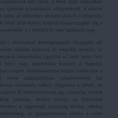
tulajdonossá vált volna. A felek 1990 májusában
kus spontán privatizációs elképzelésről. A vételár
többi az időközben létrejött ÁVÜ és a települési
 Lehel által felkért külföldi könyvvizsgáló cég a
agyonértékét 3,7 milliárd Ft-ban határozta meg.
9-i döntésével államigazgatási felügyelet alá
stvánt vállalati biztossá, és Hegedűs Andrást, az
tizáció irányítására. Egyúttal a Credit Swiss First
tal bízta meg. Szeptember közepén a Hegedűs
olux-csoport elnökhelyettese közötti találkozón a
ó lenne százszázalékos tulajdonosként (az
onosi részvétele nélkül) megvenni a Lehelt. Az
-csoport fő döntéshozóinak egy csoportja, köztük
ding vezetője, Anders Scharp, az Electrolux
Werthen, a végrehajtó bizottság elnöke, néhány
Wallenberg, az igazgatótanács elnöke a Lehel