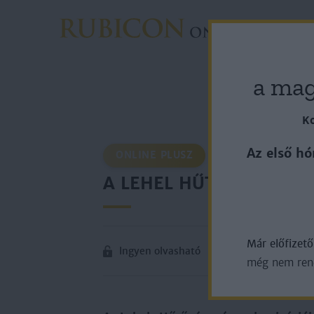
Rovato
a mag
Ko
Az első hó
ONLINE PLUSZ
A LEHEL HŰTŐGÉPGYÁR 
Már előfizet
Ingyen olvasható
még nem rende