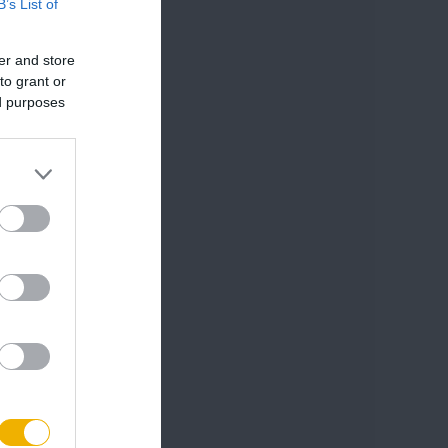
B’s List of
er and store
to grant or
ed purposes