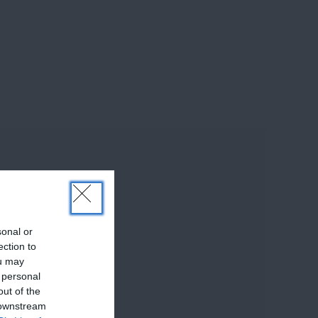
sonal or
ection to
ou may
 personal
out of the
 downstream