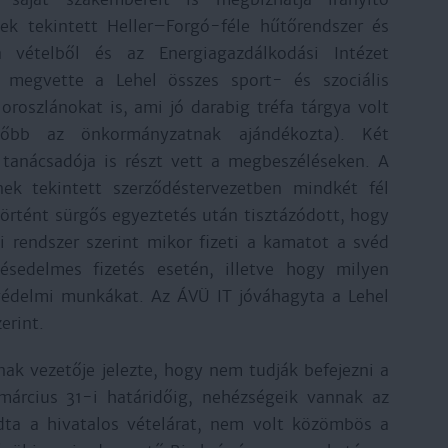
k tekintett Heller–Forgó-féle hűtőrendszer és
 vételből és az Energiagazdálkodási Intézet
 megvette a Lehel összes sport- és szociális
 oroszlánokat is, ami jó darabig tréfa tárgya volt
ésőbb az önkormányzatnak ajándékozta). Két
tanácsadója is részt vett a megbeszéléseken. A
k tekintett szerződéstervezetben mindkét fél
örtént sürgős egyeztetés után tisztázódott, hogy
i rendszer szerint mikor fizeti a kamatot a svéd
ésedelmes fizetés esetén, illetve hogy milyen
tvédelmi munkákat. Az ÁVÜ IT jóváhagyta a Lehel
erint.
ak vezetője jelezte, hogy nem tudják befejezni a
 március 31-i határidőig, nehézségeik vannak az
adta a hivatalos vételárat, nem volt közömbös a