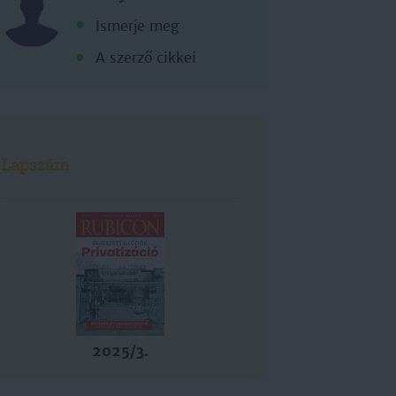
Ismerje meg
A szerző cikkei
Lapszám
2025/3.