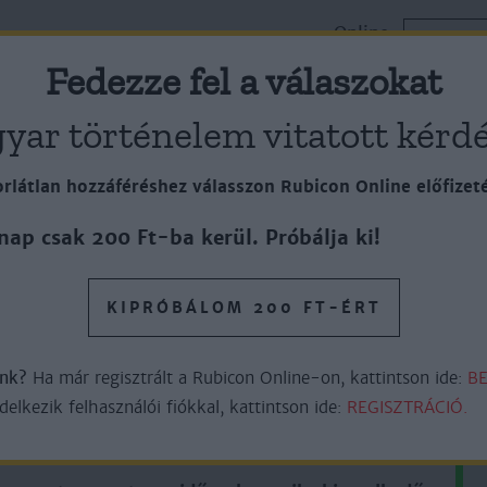
Online
k
Cikkek
Lapszámok
ELŐFI
Plusz
Fedezze fel a válaszokat
yar történelem vitatott kérdé
rlátlan hozzáféréshez válasszon Rubicon Online előfizet
nap csak 200 Ft-ba kerül. Próbálja ki!
PRIVATIZÁCIÓJA
KIPRÓBÁLOM 200 FT-ÉRT
őnk?
Ha már regisztrált a Rubicon Online-on, kattintson ide:
BE
6perc olvasás
lkezik felhasználói fiókkal, kattintson ide:
REGISZTRÁCIÓ.