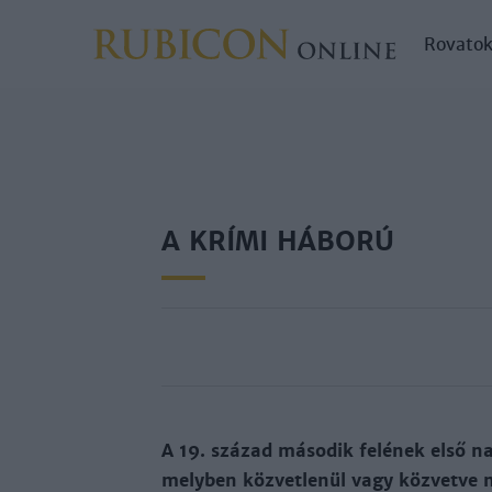
Rovato
A KRÍMI HÁBORÚ
A 19. szá­zad má­so­dik fe­lé­nek el­ső na
mely­ben köz­vet­le­nül vagy köz­vet­ve m