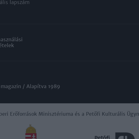
ális lapszám
használási
ételek
 magazin / Alapítva 1989
beri Erőforrások Minisztériuma és a Petőfi Kulturális Üg