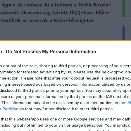
 éppen itt rob­bant ki a há­bo­rú a Tö­rök Bi­ro­da­
, va­la­mint Oroszor­szág kö­zött 1853-ban. Előt­te
e­rül­tek az oro­szok a Krím-fél­szi­get­re.
r óta a Bal­kán és a Krí­mi Kán­ság fe­let­ti te­rü­le­tek
u -
Do Not Process My Personal Information
Fe­ke­te-ten­gert, majd a Kons­tan­ti­ná­poly ál­tal el­
öld­kö­zi-ten­ger­re. Oroszor­szág 1697-ben csat­la­ko­
to opt-out of the sale, sharing to third parties, or processing of your per
formation for targeted advertising by us, please use the below opt-out s
 két év múl­va el­fog­lal­ta Azov ki­kö­tő­jét, me­lyet
r selection. Please note that after your opt-out request is processed y
­írt bé­ké­ben meg­ka­pott. Igaz, 1711-ben a si­ker­
eing interest-based ads based on personal information utilized by us or
tt ad­nia a ki­kö­tőt. Az oro­szok megje­lené­se a Fe­ke­
disclosed to third parties prior to your opt-out. You may separately opt-
n új ve­szélyt jel­zett Kons­tan­ti­ná­poly­nak és ha­ma­
losure of your personal information by third parties on the IAB’s list of
. This information may also be disclosed by us to third parties on the
IA
II. Ka­ta­lin ugyanis a bi­ro­da­lom ha­tá­rait a Fe­ke­te-
Participants
that may further disclose it to other third parties.
ter­jesz­te­ni,
 that this website/app uses one or more Google services and may gath
including but not limited to your visit or usage behaviour. You may click 