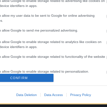
o allow Google to enable storage related to advertising like cookies on
fiókkal, kattintson ide:
REGISZTRÁCIÓ.
evice identifiers in apps.
o allow my user data to be sent to Google for online advertising
s.
to allow Google to send me personalized advertising.
o allow Google to enable storage related to analytics like cookies on
evice identifiers in apps.
o allow Google to enable storage related to functionality of the website
kek
Aktuális promóciók
zakok
Ajándékkártya készítő
o allow Google to enable storage related to personalization.
CONFIRM
nyagok
Ajándék előfizetés aktiválás
o allow Google to enable storage related to security, including
cation functionality and fraud prevention, and other user protection.
zők
Data Deletion
Data Access
Privacy Policy
ár