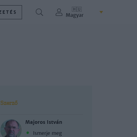
🇭🇺
ZETÉS
Magyar
Szerző
Majoros István
Ismerje meg