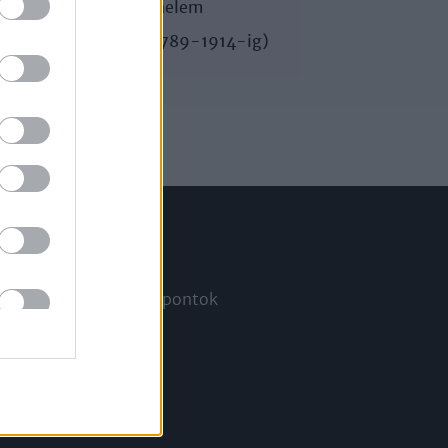
Egyetemes történelem
A késő újkor (1789-1914-ig)
Információ
Megjelenési időpontok
a
Hírlevél
Kapcsolat
Rólunk