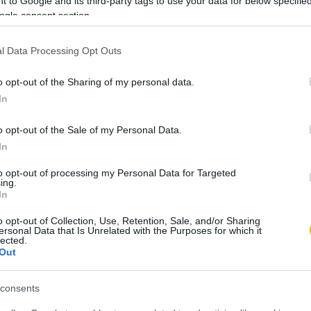
 to Google and its third-party tags to use your data for below specifi
ogle consent section.
mindössze 200 Ft-ért
, és olvassa a teljes
l Data Processing Opt Outs
o opt-out of the Sharing of my personal data.
ést kap minden történelmi tartalmunkhoz:
In
ámok
o opt-out of the Sale of my Personal Data.
számunk tartalma
In
kei
et
to opt-out of processing my Personal Data for Targeted
ing.
könyvjelzők
In
l. Próbálja ki!
o opt-out of Collection, Use, Retention, Sale, and/or Sharing
ersonal Data that Is Unrelated with the Purposes for which it
lected.
Out
ÁLOM 200 FT-ÉRT
consents
t a Rubicon Online-on, kattintson ide:
BELÉPÉS.