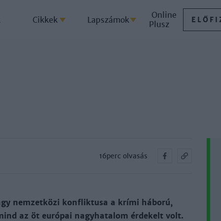
Online
k
Cikkek
Lapszámok
ELŐFI
Plusz
16perc olvasás
gy nem­zet­kö­zi konf­lik­tu­sa a krí­mi há­bo­rú,
ind az öt eu­ró­pai nagy­ha­ta­lom ér­de­kelt volt.