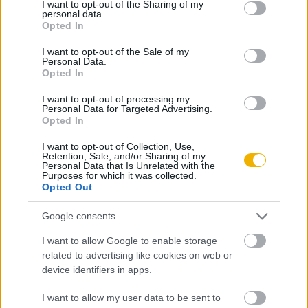
not limited to your visit or usage behaviour. You may click to
I want to opt-out of the Sharing of my
REGISZTRÁCIÓ.
personal data.
grant or deny consent to Google and its third-party tags to
Opted In
use your data for below specified purposes in below Google
consent section.
I want to opt-out of the Sale of my
Personal Data.
Opted In
Szerző
I want to opt-out of processing my
Personal Data for Targeted Advertising.
Opted In
Baráth Magdolna
I want to opt-out of Collection, Use,
Retention, Sale, and/or Sharing of my
Ismerje meg
Personal Data that Is Unrelated with the
Purposes for which it was collected.
A szerző cikkei
Opted Out
Google consents
I want to allow Google to enable storage
related to advertising like cookies on web or
Tananyag
device identifiers in apps.
I want to allow my user data to be sent to
Egyetemes történelem