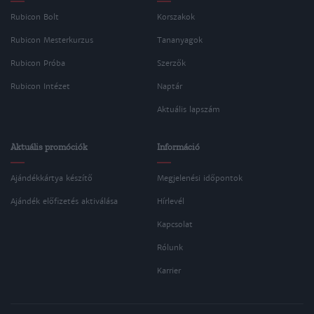
Rubicon Bolt
Korszakok
Rubicon Mesterkurzus
Tananyagok
Rubicon Próba
Szerzők
Rubicon Intézet
Naptár
Aktuális lapszám
Aktuális promóciók
Információ
Ajándékkártya készítő
Megjelenési időpontok
Ajándék előfizetés aktiválása
Hírlevél
Kapcsolat
Rólunk
Karrier