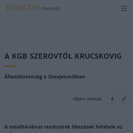
A KGB SZEROVTÓL KRUCSKOVIG
Állambiztonság a Szovjetunióban
18perc olvasás
A totalitáriánus rendszerek létezések feltétele az