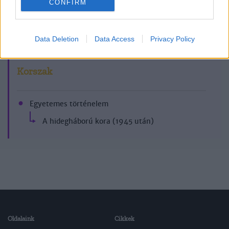
CONFIRM
2007/3.
Data Deletion
Data Access
Privacy Policy
Korszak
Egyetemes történelem
A hidegháború kora (1945 után)
Oldalaink
Cikkek