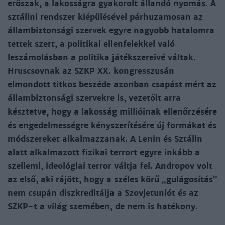
erőszak, a lakosságra gyakorolt állandó nyomás. A
sztálini rendszer kiépülésével párhuzamosan az
állambiztonsági szervek egyre nagyobb hatalomra
tettek szert, a politikai ellenfelekkel való
leszámolásban a politika játékszereivé váltak.
Hruscsovnak az SZKP XX. kongresszusán
elmondott titkos beszéde azonban csapást mért az
állambiztonsági szervekre is, vezetőit arra
késztetve, hogy a lakosság millióinak ellenőrzésére
és engedelmességre kényszerítésére új formákat és
módszereket alkalmazzanak. A Lenin és Sztálin
alatt alkalmazott fizikai terrort egyre inkább a
szellemi, ideológiai terror váltja fel. Andropov volt
az első, aki rájött, hogy a széles körű „gulágosítás”
nem csupán diszkreditálja a Szovjetuniót és az
SZKP-t a világ szemében, de nem is hatékony.