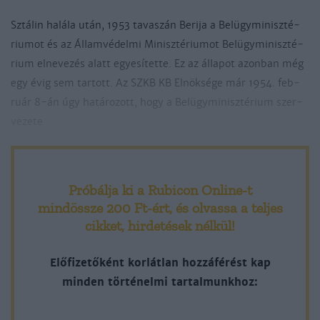
Sztá­lin ha­lá­la után, 1953 ta­va­szán Be­ri­ja a Belügy­mi­nisz­té­
riu­mot és az Ál­lam­vé­del­mi Mi­nisz­té­riu­mot Belügy­mi­nisz­té­
rium el­ne­ve­zés alatt egye­sí­tet­te. Ez az ál­la­pot azon­ban még
egy évig sem tar­tott. Az SZKB KB El­nök­sé­ge már 1954. feb­
ruár 8-án úgy ha­tá­ro­zott, hogy a Belügy­mi­nisz­té­rium szer­
ve­ze­te
Próbálja ki a Rubicon Online-t
mindössze 200 Ft-ért
, és olvassa a teljes
cikket, hirdetések nélkül!
Előfizetőként korlátlan hozzáférést kap
minden történelmi tartalmunkhoz: