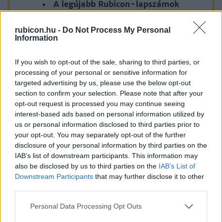
A legújabb Rubicon-lapszámok
Több mint 370 korábbi lapszámunk
rubicon.hu -
Do Not Process My Personal
tartalma
Information
Rubicon Online rovatok cikkei
If you wish to opt-out of the sale, sharing to third parties, or
processing of your personal or sensitive information for
Hirdetésmentes olvasó felület
targeted advertising by us, please use the below opt-out
section to confirm your selection. Please note that after your
Kedvenc cikkek elmentése, könyvjelzők
opt-out request is processed you may continue seeing
interest-based ads based on personal information utilized by
Az első hónap csak 200 Ft-ba kerül. Próbálja
us or personal information disclosed to third parties prior to
ki!
your opt-out. You may separately opt-out of the further
disclosure of your personal information by third parties on the
IAB’s list of downstream participants. This information may
KIPRÓBÁLOM 200 FT-ÉRT
also be disclosed by us to third parties on the
IAB’s List of
Downstream Participants
that may further disclose it to other
third parties.
Már előfizetőnk?
Ha már regisztrált a Rubicon
Online-on, kattintson ide:
BELÉPÉS.
Ha még nem
Please note that this website/app uses one or more Google
Personal Data Processing Opt Outs
services and may gather and store information including but
rendelkezik felhasználói fiókkal, kattintson ide: