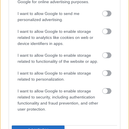
Google for online advertising purposes.
Hidegháborús konfliktusok és a kétpólusú
I want to allow Google to send me
világ kiépülése
personalized advertising.
A szovjet tömb kialakulása és jellemzői
1964-ig
I want to allow Google to enable storage
related to analytics like cookies on web or
A szovjet tömb kialakulása és jellemzői
device identifiers in apps.
1964-ig (kiegészítő irodalom)
I want to allow Google to enable storage
related to functionality of the website or app.
I want to allow Google to enable storage
Lapszám
related to personalization.
I want to allow Google to enable storage
related to security, including authentication
functionality and fraud prevention, and other
user protection.