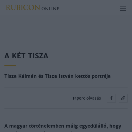
A KÉT TISZA
Tisza Kálmán és Tisza István kettős portréja
15perc olvasás
A magyar történelemben máig egyedülálló, hogy