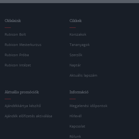
Oldalaink
Cikkek
Rubicon Bolt
Korszakok
Rubicon Mesterkurzus
Tananyagok
Rubicon Próba
Szerzők
Rubicon Intézet
Naptár
Aktuális lapszám
Aktuális promóciók
Információ
Ajándékkártya készítő
Megjelenési időpontok
Ajándék előfizetés aktiválása
Hírlevél
Kapcsolat
Rólunk