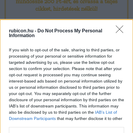
mindössze 200 Ft-ért
, és olvassa a teljes
Monarchiát, ragaszkodott a dualizmus adott rendszeréhez, s
cikket, hirdetések nélkül!
nem kérdőjelezte meg az uralkodói felségjogokat sem.
Előfizetőként korlátlan hozzáférést kap
Választási győzelmeit sajátos kormányelnöki
rubicon.hu -
Do Not Process My Personal
minden történelmi tartalmunkhoz:
Information
A legújabb Rubicon-lapszámok
If you wish to opt-out of the sale, sharing to third parties, or
processing of your personal or sensitive information for
Több mint 370 korábbi lapszámunk
targeted advertising by us, please use the below opt-out
section to confirm your selection. Please note that after your
tartalma
opt-out request is processed you may continue seeing
interest-based ads based on personal information utilized by
Rubicon Online rovatok cikkei
us or personal information disclosed to third parties prior to
your opt-out. You may separately opt-out of the further
Hirdetésmentes olvasó felület
disclosure of your personal information by third parties on the
IAB’s list of downstream participants. This information may
Kedvenc cikkek elmentése, könyvjelzők
also be disclosed by us to third parties on the
IAB’s List of
Downstream Participants
that may further disclose it to other
Az első hónap csak 200 Ft-ba kerül. Próbálja
third parties.
ki!