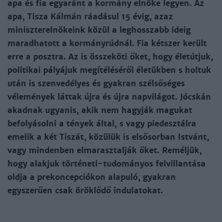
apa és fia egyaránt a kormány elnöke legyen. Az
apa, Tisza Kálmán ráadásul 15 évig, azaz
miniszterelnökeink közül a leghosszabb ideig
maradhatott a kormányrúdnál. Fia kétszer került
erre a posztra. Az is összeköti őket, hogy életútjuk,
politikai pályájuk megítéléséről életükben s holtuk
után is szenvedélyes és gyakran szélsőséges
vélemények láttak újra és újra napvilágot. Jócskán
akadnak ugyanis, akik nem hagyják magukat
befolyásolni a tények által, s vagy piedesztálra
emelik a két Tiszát, közülük is elsősorban Istvánt,
vagy mindenben elmarasztalják őket. Reméljük,
hogy alakjuk történeti-tudományos felvillantása
oldja a prekoncepciókon alapuló, gyakran
egyszerűen csak öröklődő indulatokat.