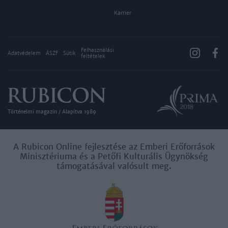
Karrier
Felhasználási
Adatvédelem
ÁSZF
Sütik
feltételek
Történelmi magazin / Alapítva 1989
A Rubicon Online fejlesztése az Emberi Erőforrások
Minisztériuma és a Petőfi Kulturális Ügynökség
támogatásával valósult meg.