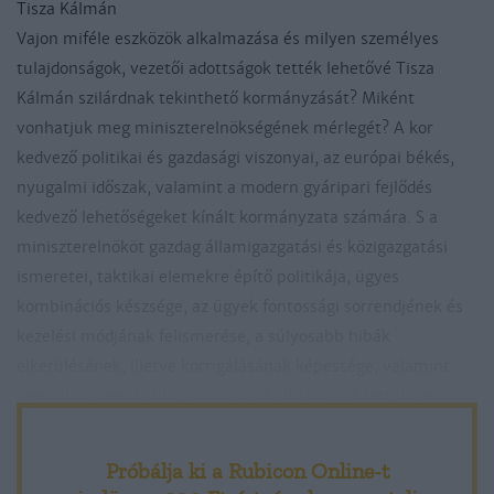
Tisza Kálmán
Vajon miféle eszközök alkalmazása és milyen személyes
tulajdonságok, vezetői adottságok tették lehetővé Tisza
Kálmán szilárdnak tekinthető kormányzását? Miként
vonhatjuk meg miniszterelnökségének mérlegét? A kor
kedvező politikai és gazdasági viszonyai, az európai békés,
nyugalmi időszak, valamint a modern gyáripari fejlődés
kedvező lehetőségeket kínált kormányzata számára. S a
miniszterelnököt gazdag államigazgatási és közigazgatási
ismeretei, taktikai elemekre építő politikája, ügyes
kombinációs készsége, az ügyek fontossági sorrendjének és
kezelési módjának felismerése, a súlyosabb hibák
elkerülésének, illetve korrigálásának képessége, valamint
személyes munkabírása egyaránt alkalmassá tették arra,
hogy éljen a kor által számára biztosított lehetőséggel. Az
uralkodó bizalmát azzal szerezte meg, hogy 1875-ben
Próbálja ki a Rubicon Online-t
fenntartások nélkül elfogadta az Osztrák-Magyar