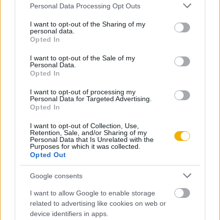
Please note that this website/app uses one or more Google
Personal Data Processing Opt Outs
services and may gather and store information including but
KIPRÓBÁLOM 200 FT-ÉRT
not limited to your visit or usage behaviour. You may click to
I want to opt-out of the Sharing of my
personal data.
grant or deny consent to Google and its third-party tags to
Opted In
use your data for below specified purposes in below Google
Már előfizetőnk?
Ha már regisztrált a Rubicon
consent section.
I want to opt-out of the Sale of my
Online-on, kattintson ide:
BELÉPÉS.
Ha még nem
Personal Data.
Opted In
rendelkezik felhasználói fiókkal, kattintson ide:
REGISZTRÁCIÓ.
I want to opt-out of processing my
Personal Data for Targeted Advertising.
Opted In
I want to opt-out of Collection, Use,
Retention, Sale, and/or Sharing of my
Personal Data that Is Unrelated with the
Szerző
Purposes for which it was collected.
Opted Out
Pölöskei Ferenc
Google consents
I want to allow Google to enable storage
Ismerje meg
related to advertising like cookies on web or
A szerző cikkei
device identifiers in apps.