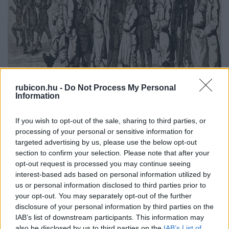
rubicon.hu -
Do Not Process My Personal
Information
Választási felvonulás, 1781. John Nixon rajza a mozgósítás politikai
If you wish to opt-out of the sale, sharing to third parties, or
processing of your personal or sensitive information for
teatralitását ragadja meg. A választási harc nem ér véget a
targeted advertising by us, please use the below opt-out
szavazással: Sir Watkin Lewes londoni győzelmét követően a
section to confirm your selection. Please note that after your
támogatás látványos közterületi jelenlétté, szimbólumokkal és
opt-out request is processed you may continue seeing
interest-based ads based on personal information utilized by
jelszavakkal kísért lojalitásdemonstrációvá alakult. Az
us or personal information disclosed to third parties prior to
identitásképző politikai verseny itt a nyilvános tér
your opt-out. You may separately opt-out of the further
birtokbavételében nyilvánult meg
disclosure of your personal information by third parties on the
IAB’s list of downstream participants. This information may
also be disclosed by us to third parties on the
IAB’s List of