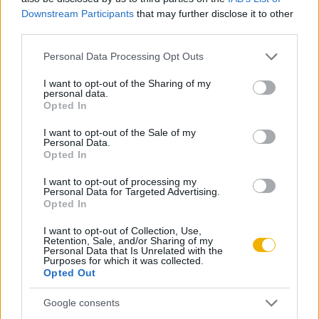
Downstream Participants
that may further disclose it to other
Angliát a
third parties.
Please note that this website/app uses one or more Google
Personal Data Processing Opt Outs
services and may gather and store information including but
not limited to your visit or usage behaviour. You may click to
I want to opt-out of the Sharing of my
personal data.
Próbálja ki a Rubicon Online-t
grant or deny consent to Google and its third-party tags to
Opted In
mindössze 200 Ft-ért
, és olvassa a teljes
use your data for below specified purposes in below Google
consent section.
cikket, hirdetések nélkül!
I want to opt-out of the Sale of my
Personal Data.
Opted In
Előfizetőként korlátlan hozzáférést kap
I want to opt-out of processing my
minden történelmi tartalmunkhoz:
Personal Data for Targeted Advertising.
Opted In
I want to opt-out of Collection, Use,
A legújabb Rubicon-lapszámok
Retention, Sale, and/or Sharing of my
Personal Data that Is Unrelated with the
Purposes for which it was collected.
Több mint 370 korábbi lapszámunk
Opted Out
tartalma
Google consents
Rubicon Online rovatok cikkei