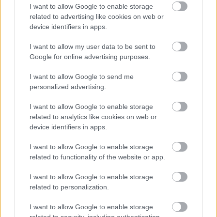
I want to allow Google to enable storage
Hirdetésmentes olvasó felület
related to advertising like cookies on web or
device identifiers in apps.
Kedvenc cikkek elmentése, könyvjelzők
I want to allow my user data to be sent to
Az első hónap csak 200 Ft-ba kerül. Próbálja
Google for online advertising purposes.
ki!
I want to allow Google to send me
personalized advertising.
KIPRÓBÁLOM 200 FT-ÉRT
I want to allow Google to enable storage
related to analytics like cookies on web or
Már előfizetőnk?
Ha már regisztrált a Rubicon
device identifiers in apps.
Online-on, kattintson ide:
BELÉPÉS.
Ha még nem
I want to allow Google to enable storage
rendelkezik felhasználói fiókkal, kattintson ide:
related to functionality of the website or app.
REGISZTRÁCIÓ.
I want to allow Google to enable storage
related to personalization.
I want to allow Google to enable storage
related to security, including authentication