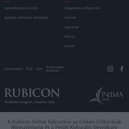
Ajándékkártya készítő
Megjelenési időpontok
Ajándék előfizetés aktiválása
Hírlevél
Kapcsolat
Rólunk
Karrier
Felhasználási
Adatvédelem
ÁSZF
Sütik
feltételek
Történelmi magazin / Alapítva 1989
A Rubicon Online fejlesztése az Emberi Erőforrások
Minisztériuma és a Petőfi Kulturális Ügynökség