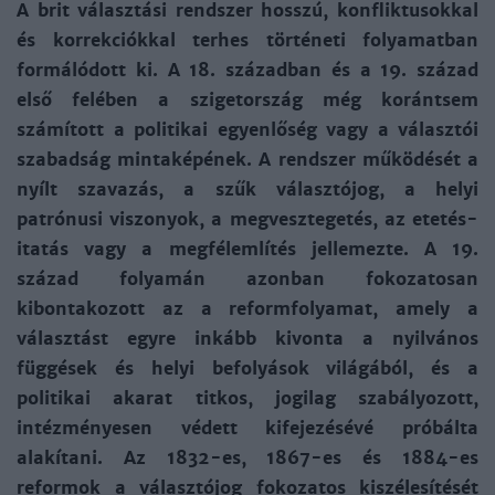
A brit választási rendszer hosszú, konfliktusokkal
és korrekciókkal terhes történeti folyamatban
formálódott ki. A 18. században és a 19. század
első felében a szigetország még korántsem
számított a politikai egyenlőség vagy a választói
szabadság mintaképének. A rendszer működését a
nyílt szavazás, a szűk választójog, a helyi
patrónusi viszonyok, a megvesztegetés, az etetés-
itatás vagy a megfélemlítés jellemezte. A 19.
század folyamán azonban fokozatosan
kibontakozott az a reform­folyamat, amely a
választást egyre inkább kivonta a nyilvános
függések és helyi befolyások világából, és a
politikai akarat titkos, jogilag szabályozott,
intézményesen védett kifejezésévé próbálta
alakítani. Az 1832-es, 1867-es és 1884-es
reformok a választójog fokozatos kiszélesítését