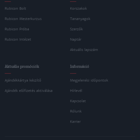
Rubicon Bolt
Korszakok
Rubicon Mesterkurzus
Tananyagok
Rubicon Próba
Szerzők
Rubicon Intézet
Naptár
Aktuális lapszám
Aktuális promóciók
Információ
Ajándékkártya készítő
Megjelenési időpontok
Ajándék előfizetés aktiválása
Hírlevél
Kapcsolat
Rólunk
Karrier