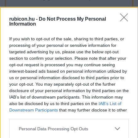
Több mint 370 korábbi lapszámunk
tartalma
rubicon.hu -
Do Not Process My Personal
Information
Rubicon Online rovatok cikkei
If you wish to opt-out of the sale, sharing to third parties, or
Hirdetésmentes olvasó felület
processing of your personal or sensitive information for
targeted advertising by us, please use the below opt-out
Kedvenc cikkek elmentése, könyvjelzők
section to confirm your selection. Please note that after your
opt-out request is processed you may continue seeing
Az első hónap csak 200 Ft-ba kerül. Próbálja
interest-based ads based on personal information utilized by
us or personal information disclosed to third parties prior to
ki!
your opt-out. You may separately opt-out of the further
disclosure of your personal information by third parties on the
KIPRÓBÁLOM 200 FT-ÉRT
IAB’s list of downstream participants. This information may
also be disclosed by us to third parties on the
IAB’s List of
Downstream Participants
that may further disclose it to other
Már előfizetőnk?
Ha már regisztrált a Rubicon
third parties.
Online-on, kattintson ide:
BELÉPÉS.
Ha még nem
Please note that this website/app uses one or more Google
Personal Data Processing Opt Outs
rendelkezik felhasználói fiókkal, kattintson ide:
services and may gather and store information including but