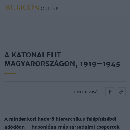
A KATONAI ELIT
MAGYARORSZÁGON, 1919–1945
11perc olvasás
A min­den­ko­ri had­erő hie­rar­chi­kus felépí­té­sé­ből
adó­dóan – ha­son­lóan más tár­sa­dal­mi cso­por­tok­