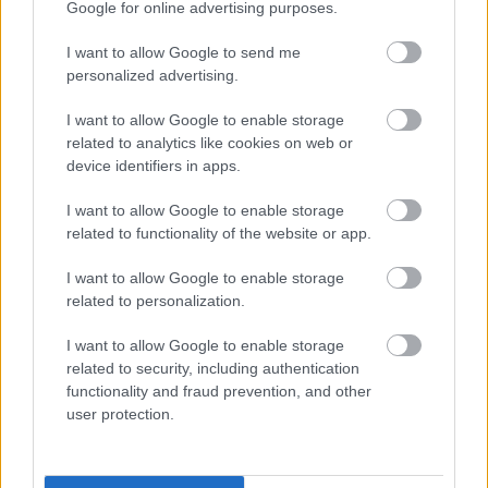
Google for online advertising purposes.
Magyarország a két világháború között
Társadalom és életmód Magyarországon a
I want to allow Google to send me
két világháború között
personalized advertising.
Társadalom és életmód Magyarországon a
I want to allow Google to enable storage
két világháború között (kiegészítő
related to analytics like cookies on web or
irodalom)
device identifiers in apps.
I want to allow Google to enable storage
related to functionality of the website or app.
Lapszám
I want to allow Google to enable storage
related to personalization.
I want to allow Google to enable storage
related to security, including authentication
functionality and fraud prevention, and other
user protection.