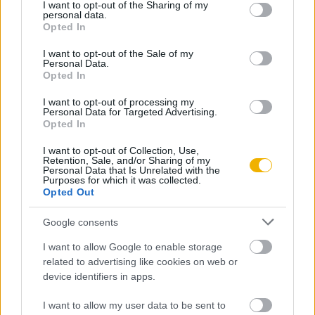
REGISZTRÁCIÓ.
not limited to your visit or usage behaviour. You may click to
I want to opt-out of the Sharing of my
personal data.
grant or deny consent to Google and its third-party tags to
Opted In
use your data for below specified purposes in below Google
consent section.
I want to opt-out of the Sale of my
Personal Data.
Opted In
Szerző
I want to opt-out of processing my
Personal Data for Targeted Advertising.
Opted In
Szakály Sándor
I want to opt-out of Collection, Use,
Ismerje meg
Retention, Sale, and/or Sharing of my
Personal Data that Is Unrelated with the
A szerző cikkei
Purposes for which it was collected.
Opted Out
Google consents
I want to allow Google to enable storage
Tananyag
related to advertising like cookies on web or
device identifiers in apps.
Magyar történelem
I want to allow my user data to be sent to