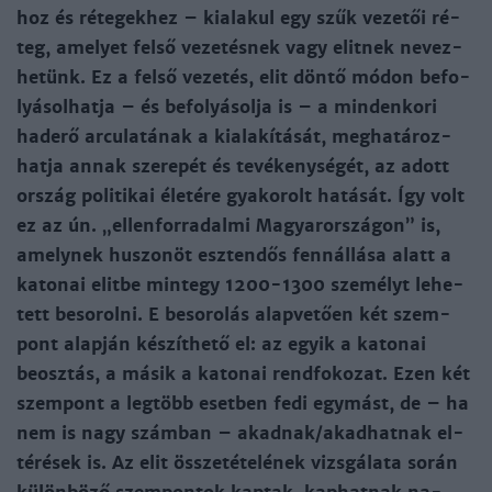
hoz és ré­te­gek­hez – kiala­kul egy szűk ve­ze­tői ré­
teg, ame­lyet fel­ső ve­ze­tés­nek vagy elit­nek ne­vez­
he­tünk. Ez a fel­ső ve­ze­tés, elit dön­tő mó­don be­fo­
lyá­sol­hat­ja – és be­fo­lyá­sol­ja is – a min­den­ko­ri
had­erő ar­cu­la­tá­nak a kiala­kí­tá­sát, meg­ha­tá­roz­
hat­ja an­nak sze­re­pét és te­vé­keny­sé­gét, az adott
or­szág po­li­ti­kai éle­té­re gya­ko­rolt ha­tá­sát. Így volt
ez az ún. „el­len­for­ra­dal­mi Ma­gyaror­szá­gon” is,
amely­nek hu­szon­öt esz­ten­dős fe­nnál­lá­sa alatt a
ka­to­nai elit­be mintegy 1200-1300 sze­mélyt le­he­
tett be­so­rol­ni. E be­so­ro­lás alap­ve­tően két szem­
pont alap­ján ké­szít­he­tő el: az egyik a ka­to­nai
beosz­tás, a má­sik a ka­to­nai rend­fo­ko­zat. Ezen két
szem­pont a leg­több eset­ben fe­di egy­mást, de – ha
nem is nagy szám­ban – akad­nak/akad­hat­nak el­
té­ré­sek is. Az elit össze­té­te­lé­nek vizs­gá­la­ta so­rán