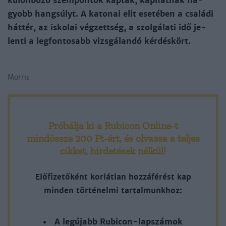
kü­lön­bö­ző szem­pon­tok kap­tak, kap­hat­nak na­
gyobb hang­súlyt. A ka­to­nai elit ese­té­ben a csa­lá­di
hát­tér, az is­ko­lai vég­zett­ség, a szol­gá­la­ti idő je­
len­ti a leg­fon­to­sabb vizs­gá­lan­dó kér­dés­kört.
Morris
Próbálja ki a Rubicon Online-t
mindössze 200 Ft-ért
, és olvassa a teljes
cikket, hirdetések nélkül!
Előfizetőként korlátlan hozzáférést kap
minden történelmi tartalmunkhoz:
A legújabb Rubicon-lapszámok