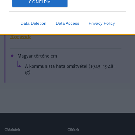
CONFIRM
2007/4-5.
Data Deletion
Data Access
Privacy Policy
Korszak
Magyar történelem
A kommunista hatalomátvétel (1945-1948-
ig)
Oldalaink
Cikkek