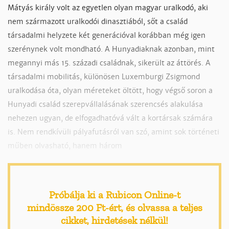
Mátyás király volt az egyetlen olyan magyar uralkodó, aki
nem származott uralkodói dinasztiából, sőt a család
társadalmi helyzete két generációval korábban még igen
szerénynek volt mondható. A Hunyadiaknak azonban, mint
megannyi más 15. századi családnak, sikerült az áttörés. A
társadalmi mobilitás, különösen Luxemburgi Zsigmond
uralkodása óta, olyan méreteket öltött, hogy végső soron a
Hunyadi család szerepvállalásának szerencsés alakulása
nehezen ugyan, de elfogadhatóvá vált a kortársak számára
is. Nem rendkívüli pályafutásról van szó, amint sok történeti
műben olvasható, hanem három
Próbálja ki a Rubicon Online-t
mindössze 200 Ft-ért
, és olvassa a teljes
cikket, hirdetések nélkül!