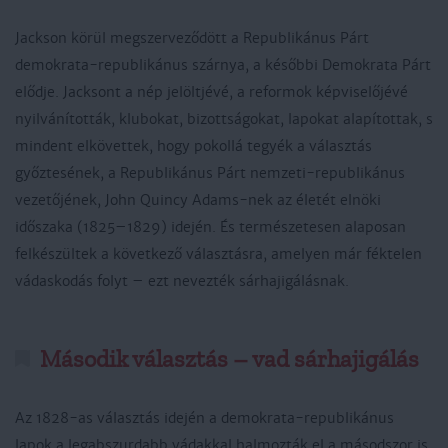
Jackson körül megszerveződött a Republikánus Párt
demokrata-republikánus szárnya, a későbbi Demokrata Párt
elődje. Jacksont a nép jelöltjévé, a reformok képviselőjévé
nyilvánították, klubokat, bizottságokat, lapokat alapítottak, s
mindent elkövettek, hogy pokollá tegyék a választás
győztesének, a Republikánus Párt nemzeti-republikánus
vezetőjének, John Quincy Adams-nek az életét elnöki
időszaka (1825–1829) idején. És természetesen alaposan
felkészültek a következő választásra, amelyen már féktelen
vádaskodás folyt – ezt nevezték sárhajigálásnak.
Második választás – vad sárhajigálás
Az 1828-as választás idején a demokrata-republikánus
lapok a legabszurdabb vádakkal halmozták el a másodszor is