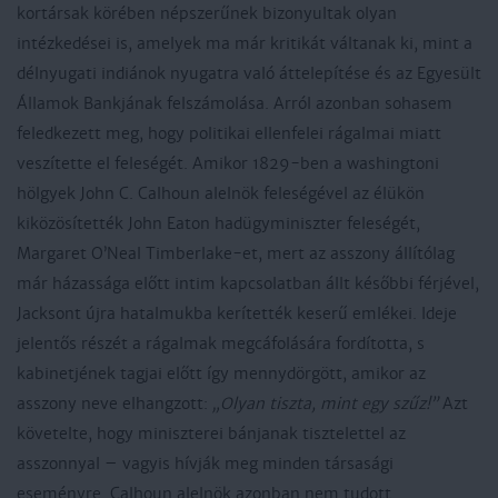
kortársak körében népszerűnek bizonyultak olyan
intézkedései is, amelyek ma már kritikát váltanak ki, mint a
délnyugati indiánok nyugatra való áttelepítése és az Egyesült
Államok Bankjának felszámolása. Arról azonban sohasem
feledkezett meg, hogy politikai ellenfelei rágalmai miatt
veszítette el feleségét. Amikor 1829-ben a washingtoni
hölgyek John C. Calhoun alelnök feleségével az élükön
kiközösítették John Eaton hadügyminiszter feleségét,
Margaret O’Neal Timberlake-et, mert az asszony állítólag
már házassága előtt intim kapcsolatban állt későbbi férjével,
Jacksont újra hatalmukba kerítették keserű emlékei. Ideje
jelentős részét a rágalmak megcáfolására fordította, s
kabinetjének tagjai előtt így mennydörgött, amikor az
asszony neve elhangzott:
„Olyan tiszta, mint egy szűz!”
Azt
követelte, hogy miniszterei bánjanak tisztelettel az
asszonnyal – vagyis hívják meg minden társasági
eseményre. Calhoun alelnök azonban nem tudott