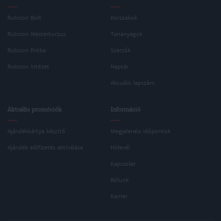
Rubicon Bolt
Korszakok
Rubicon Mesterkurzus
Tananyagok
Rubicon Próba
Szerzők
Rubicon Intézet
Naptár
Aktuális lapszám
Aktuális promóciók
Információ
Ajándékkártya készítő
Megjelenési időpontok
Ajándék előfizetés aktiválása
Hírlevél
Kapcsolat
Rólunk
Karrier