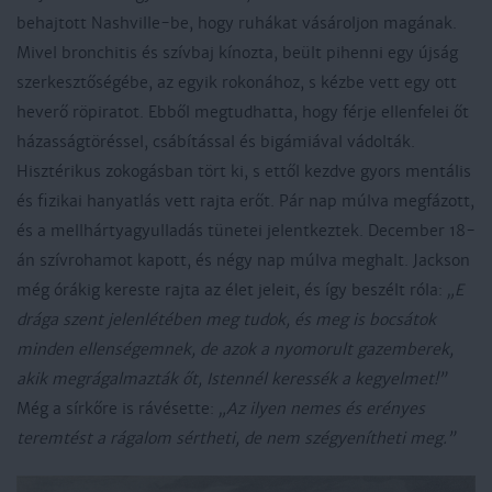
behajtott Nashville-be, hogy ruhákat vásároljon magának.
Mivel bronchitis és szívbaj kínozta, beült pihenni egy újság
szerkesztőségébe, az egyik rokonához, s kézbe vett egy ott
heverő röpiratot. Ebből megtudhatta, hogy férje ellenfelei őt
házasságtöréssel, csábítással és bigámiával vádolták.
Hisztérikus zokogásban tört ki, s ettől kezdve gyors mentális
és fizikai hanyatlás vett rajta erőt. Pár nap múlva megfázott,
és a mellhártyagyulladás tünetei jelentkeztek. December 18-
án szívrohamot kapott, és négy nap múlva meghalt. Jackson
még órákig kereste rajta az élet jeleit, és így beszélt róla:
„E
drága szent jelenlétében meg tudok, és meg is bocsátok
minden ellenségemnek, de azok a nyomorult gazemberek,
akik megrágalmazták őt, Istennél keressék a kegyelmet!”
Még a sírkőre is rávésette:
„Az ilyen nemes és erényes
teremtést a rágalom sértheti, de nem szégyenítheti meg.”