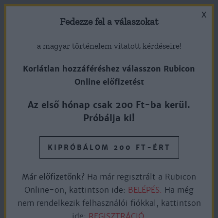
X
Fedezze fel a válaszokat
a magyar történelem vitatott kérdéseire!
Korlátlan hozzáféréshez válasszon Rubicon
Online előfizetést
A gyilkos rágalom – Fejezetek az
Az első hónap csak 200 Ft-ba kerül.
amerikai választási sárhajigálás
Próbálja ki!
történetéből
KIPRÓBÁLOM 200 FT-ÉRT
Ingyen olvasható
5perc olvasás
Már előfizetőnk?
Ha már regisztrált a Rubicon
Online-on, kattintson ide:
BELÉPÉS.
Ha még
nem rendelkezik felhasználói fiókkal, kattintson
Andrew Jackson, az Amerikai Egyesült Államok
ide:
REGISZTRÁCIÓ.