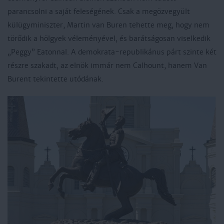
parancsolni a saját feleségének. Csak a megözvegyült
külügyminiszter, Martin van Buren tehette meg, hogy nem
törődik a hölgyek véleményével, és barátságosan viselkedik
„Peggy” Eatonnal. A demokrata-republikánus párt szinte két
részre szakadt, az elnök immár nem Calhount, hanem Van
Burent tekintette utódának.