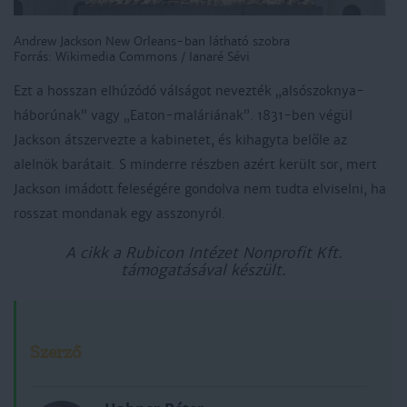
Andrew Jackson New Orleans-ban látható szobra
Forrás: Wikimedia Commons / Ianaré Sévi
Ezt a hosszan elhúzódó válságot nevezték „alsószoknya-
háborúnak” vagy „Eaton-maláriának”. 1831-ben végül
Jackson átszervezte a kabinetet, és kihagyta belőle az
alelnök barátait. S minderre részben azért került sor, mert
Jackson imádott feleségére gondolva nem tudta elviselni, ha
rosszat mondanak egy asszonyról.
A cikk a Rubicon Intézet Nonprofit Kft.
támogatásával készült.
Szerző