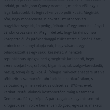
induló, puritán John Quincy Adams-t, minden idők egyik
legerkölcsösebb és legtevékenyebb politikusát. Megírták
róla, hogy monarchista, hipokrita, szentpétervári
nagykövetsége idején pedig „felhajtott” egy amerikai lányt I.
Sándor orosz cárnak. Meghirdették, hogy királyi pompa
közepette él, és játékbarlanggá züllesztette a Fehér Házat,
aminek csak annyi alapja volt, hogy vásárolt egy
biliárdasztalt és egy sakk-készletet. A nemzeti-
republikánus újságok pedig megírták Jacksonról, hogy
szerencsejátékos, csábító, bigamista, rabszolga-kereskedő,
hazug, tolvaj és gyilkos. Állítólagos műveletlenségére utalva
többször is szamárként ábrázolták a karikatúrákon, s
valószínűleg innen vették az ötletet az 1870-es évek
karikaturistái, akiknek köszönhetően máig a szamár a
Demokrata Párt jelképe. A párt tagjainak ugyanis semmi
kifogásuk sem volt e keményen dolgozó, egyszerű, makacs