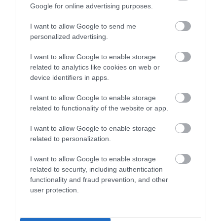
kellene e szabad és keresztény ország legmagasabb
Google for online advertising purposes.
hivatalába helyezni?”
– tették fel a lapok a kérdést. Mások
I want to allow Google to send me
dalt írtak a következő szöveggel:
„Ó, Andy! Ó, Andy? Hány
personalized advertising.
embert akasztottál fel életedben? Hány házassággal tettél
I want to allow Google to enable storage
szert feleségre?”
Hozzá kell tennünk, hogy Jacksonék
related to analytics like cookies on web or
házassága rendkívül boldognak bizonyult. Jacksonról fűt-fát
device identifiers in apps.
elmondtak politikai ellenfelei, azt azonban senki sem
kérdőjelezte meg, hogy szereti feleségét, és hű maradt
I want to allow Google to enable storage
related to functionality of the website or app.
hozzá. Egy medálra festett arcképét élete végéig magánál
tartotta. Levelezésükben gyakran panaszkodtak amiatt, hogy
I want to allow Google to enable storage
nem tölthetnek együtt annyi időt, amennyit szeretnének.
related to personalization.
I want to allow Google to enable storage
related to security, including authentication
functionality and fraud prevention, and other
user protection.