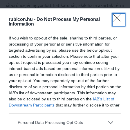
háború idején agyonlőtt hat katonát, akik haza akartak térni.
Az említett katonák valójában lázadást próbáltak szítani,
rubicon.hu -
Do Not Process My Personal
fegyvereket raboltak, majd dezertáltak, és egy bíróság ítélte
Information
őket halálra. Jackson egyik híve, Isaac Hill a New Hampshire
Patriot című lapban erre így reagált:
„Miért nem mondják el
If you wish to opt-out of the sale, sharing to third parties, or
processing of your personal or sensitive information for
a teljes igazságot? 1815. január 8-án a legkegyetlenebb
targeted advertising by us, please use the below opt-out
hidegvérrel meggyilkolt tizenötezer brit katonát, akiknek
section to confirm your selection. Please note that after your
minden bűnük annyi volt csak, hogy zsákmányra és
opt-out request is processed you may continue seeing
szépségre éhesen el akartak látogatni New Orleans-ba!”
interest-based ads based on personal information utilized by
us or personal information disclosed to third parties prior to
your opt-out. You may separately opt-out of the further
A fő támadást a nemzeti-republikánusok Jackson
disclosure of your personal information by third parties on the
magánélete ellen indították meg. Az újságok ezt harsogták:
IAB’s list of downstream participants. This information may
„Jackson tábornok anyja közönséges prostituált volt, akit brit
also be disclosed by us to third parties on the
IAB’s List of
Downstream Participants
that may further disclose it to other
katonák hoztak ebbe az országba. Ezután hozzáment egy
third parties.
mulatthoz, akitől több gyermeke lett, és Jackson tábornok az
egyik!”
Ebből természetesen egy szó sem volt igaz.
Please note that this website/app uses one or more Google
Personal Data Processing Opt Outs
services and may gather and store information including but
Házassága bonyodalmai azonban jó lehetőséget biztosítottak