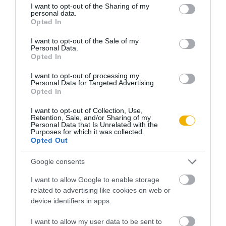
not limited to your visit or usage behaviour. You may click to
I want to opt-out of the Sharing of my
a vádaskodásra. A hivatalos verzió szerint ugyanis 1791-ben
personal data.
grant or deny consent to Google and its third-party tags to
Opted In
feleségül vette Rachel Donelsont, majd kiderült, hogy az
use your data for below specified purposes in below Google
consent section.
asszonyt előző férjétől elválasztott bírói döntés még nem
I want to opt-out of the Sale of my
Personal Data.
lépett érvénybe, s a házasságukat 1794-ben meg kellett
Opted In
ismételni. De könnyen lehet, hogy csak összeköltözött az
I want to opt-out of processing my
elhagyott asszonnyal, s amint a válás érvénybe lépett, össze
Personal Data for Targeted Advertising.
Opted In
is házasodtak. Ma már valószínűleg senki sem kifogásolna
erkölcsi alapon egy hasonló történetet. A XVIII. század végi
I want to opt-out of Collection, Use,
Retention, Sale, and/or Sharing of my
Amerikában viszont jogi szempontból Jackson csábítást
Personal Data that Is Unrelated with the
Purposes for which it was collected.
követett el, mert évekig élt más ember feleségével.
Opted Out
Google consents
Egy leendő First Lady halála
I want to allow Google to enable storage
related to advertising like cookies on web or
device identifiers in apps.
Ellenfelei természetesen alaposan kihasználták Jackson
házassági bonyodalmát.
„Egy elítélt csábítót és szeretőjét
I want to allow my user data to be sent to