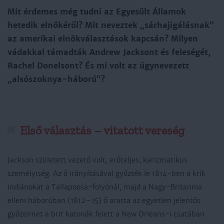
Mit érdemes még tudni az Egyesült Államok
hetedik elnökéről? Mit neveztek „sárhajigálásnak”
az amerikai elnökválasztások kapcsán? Milyen
vádakkal támadták Andrew Jacksont és feleségét,
Rachel Donelsont? És mi volt az úgynevezett
„alsószoknya-háború”?
Első választás – vitatott vereség
Jackson született vezető volt, erőteljes, karizmatikus
személyiség. Az ő irányításával győzték le 1814-ben a krík
indiánokat a Tallapoosa-folyónál, majd a Nagy-Britannia
elleni háborúban (1812–15) ő aratta az egyetlen jelentős
győzelmet a brit katonák felett a New Orleans-i csatában