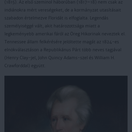
(1815). Az első szeminol háborúban (1817–18) nem csak az
indiánokra mért vereségeket, de a kormányzat utasításait
szabadon értelmezve Floridát is elfoglalta. Legendás
személyiséggé vált, akit határozottsága miatt a
legkeményebb amerikai fáról az Öreg Hikorinak neveztek el.
Tennessee állam felkérésére jelöltette magát az 1824-es
elnökválasztáson a Republikánus Párt több neves tagjával
(Henry Clay-jel, John Quincy Adams-szel és William H.
Crawforddal) együtt.