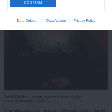
CONFIRM
Data Deletion
Data Access
Privacy Policy
Rachel Donelson Jackson, Andrew Jackson felesége
Forrás: Wikimedia Commons
Férje választási győzelme után, 1828 decemberében Rachel