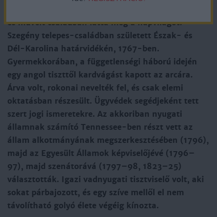
hetedik elnöke volt az első elnök, aki nem előkelő
és művelt családban látta meg a napvilágot.
Szegény telepes-családban született Észak- és
Dél-Karolina határvidékén, 1767-ben.
Gyermekkorában, a függetlenségi háború idején
egy angol tiszttől kardvágást kapott az arcára.
Árva volt, rokonai nevelték fel, és csak elemi
oktatásban részesült. Ügyvédek segédjeként tett
szert jogi ismeretekre. Az akkoriban nyugati
államnak számító Tennessee-ben részt vett az
állam alkotmányának megszerkesztésében (1796),
majd az Egyesült Államok képviselőjévé (1796–
97), majd szenátorává (1797–98, 1823–25)
választották. Igazi vadnyugati tisztviselő volt, aki
sokat párbajozott, és egy szíve mellől el nem
távolítható golyó élete végéig kínozta.