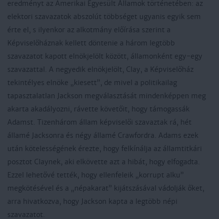
eredményt az Amerikai Egyesült Államok történetében: az
elektori szavazatok abszolút többséget ugyanis egyik sem
érte el, s ilyenkor az alkotmány előírása szerint a
Képviselőháznak kellett döntenie a három legtöbb
szavazatot kapott elnökjelölt között, államonként egy-egy
szavazattal. A negyedik elnökjelölt, Clay, a Képviselőház
tekintélyes elnöke „kiesett”, de mivel a politikailag
tapasztalatlan Jackson megválasztását mindenképpen meg
akarta akadályozni, rávette követőit, hogy támogassák
Adamst. Tizenhárom állam képviselői szavaztak rá, hét
államé Jacksonra és négy államé Crawfordra. Adams ezek
után kötelességének érezte, hogy felkínálja az államtitkári
posztot Claynek, aki elkövette azt a hibát, hogy elfogadta.
Ezzel lehetővé tették, hogy ellenfeleik „korrupt alku”
megkötésével és a „népakarat” kijátszásával vádolják őket,
arra hivatkozva, hogy Jackson kapta a legtöbb népi
szavazatot.