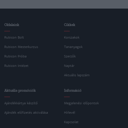
Oldalaink
Cikkek
Rubicon Bolt
Korszakok
Rubicon Mesterkurzus
Tananyagok
Rubicon Próba
Szerzők
Rubicon Intézet
Naptár
Aktuális lapszám
Aktuális promóciók
Információ
Ajándékkártya készítő
Megjelenési időpontok
Ajándék előfizetés aktiválása
Hírlevél
Kapcsolat