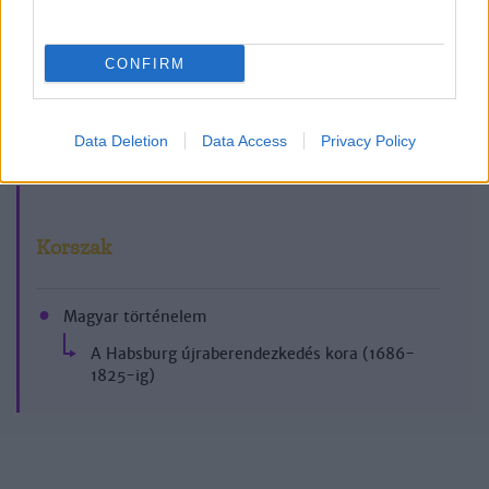
CONFIRM
1999/9-10.
Data Deletion
Data Access
Privacy Policy
Korszak
Magyar történelem
A Habsburg újraberendezkedés kora (1686-
1825-ig)