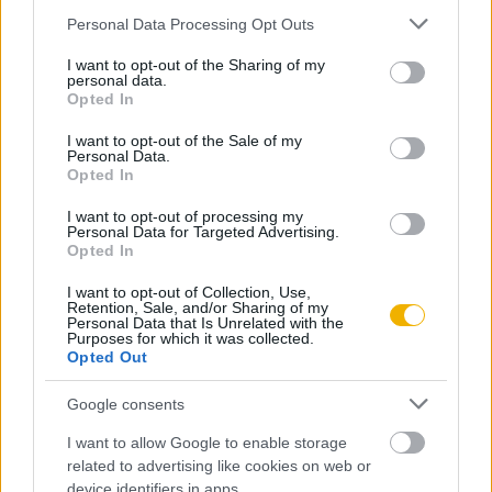
REGISZTRÁCIÓ.
Please note that this website/app uses one or more Google
Personal Data Processing Opt Outs
services and may gather and store information including but
not limited to your visit or usage behaviour. You may click to
I want to opt-out of the Sharing of my
personal data.
grant or deny consent to Google and its third-party tags to
Opted In
use your data for below specified purposes in below Google
consent section.
I want to opt-out of the Sale of my
Szerző
Personal Data.
Opted In
Heckenast Gusztáv
I want to opt-out of processing my
Personal Data for Targeted Advertising.
Opted In
Ismerje meg
I want to opt-out of Collection, Use,
A szerző cikkei
Retention, Sale, and/or Sharing of my
Personal Data that Is Unrelated with the
Purposes for which it was collected.
Opted Out
Google consents
Tananyag
I want to allow Google to enable storage
related to advertising like cookies on web or
Magyar történelem
device identifiers in apps.