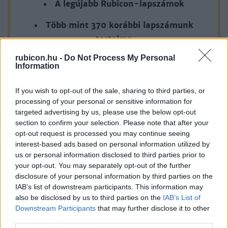
A legújabb Rubicon-lapszámok
Több mint 370 korábbi lapszámunk
tartalma
rubicon.hu -
Do Not Process My Personal
Rubicon Online rovatok cikkei
Information
Hirdetésmentes olvasó felület
If you wish to opt-out of the sale, sharing to third parties, or
processing of your personal or sensitive information for
Kedvenc cikkek elmentése, könyvjelzők
targeted advertising by us, please use the below opt-out
section to confirm your selection. Please note that after your
Az első hónap csak 200 Ft-ba kerül. Próbálja
opt-out request is processed you may continue seeing
ki!
interest-based ads based on personal information utilized by
us or personal information disclosed to third parties prior to
your opt-out. You may separately opt-out of the further
KIPRÓBÁLOM 200 FT-ÉRT
disclosure of your personal information by third parties on the
IAB’s list of downstream participants. This information may
Már előfizetőnk?
Ha már regisztrált a Rubicon
also be disclosed by us to third parties on the
IAB’s List of
Downstream Participants
that may further disclose it to other
Online-on, kattintson ide:
BELÉPÉS.
Ha még nem
third parties.
rendelkezik felhasználói fiókkal, kattintson ide: