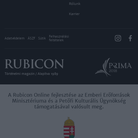
Rólunk
Karrier
Felhasználási
Adatvédelem
ÁSZF
Sütik
feltételek
Történelmi magazin / Alapítva 1989
A Rubicon Online fejlesztése az Emberi Erőforrások
Minisztériuma és a Petőfi Kulturális Ügynökség
támogatásával valósult meg.