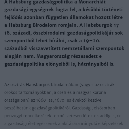
A Habsburg gazdaságpolitika a Monarchiát
gazdasági egységnek fogta fel, a későbbi történeti
fejlődés azonban független államokat hozott létre
a Habsburg Birodalom romjain. A Habsburgok 17–
18. századi, összbirodalmi gazdaságpolitikáját sok
szempontból lehet bírálni, csak a 19–20.
századból visszavetített nemzetállami szempontok
alapján nem. Magyarország részesedett e
gazdaságpolitika előnyeiből is, hátrányaiból is.
Az osztrák Habsburgok birodalmában (vagyis az osztrák
örökös tartományokban, a cseh és a magyar korona
országaiban) az 1660-as, 1670-es évektől kezdve
beszélhetünk gazdaságpolitikáról. Gazdasági, elsősorban
pénzügyi rendelkezések természetesen léteztek addig is, de
a gazdasági élet egészének alakítására irányuló elképzelések