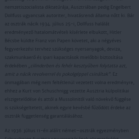
nemzetiszocialista diktatúrája, Ausztriában pedig Engelbert
Dollfuss ugyancsak autoriter, hivatásrendi állama nőtt ki. Bár
az osztrák nácik 1934. július 25-i, Dollfuss halálát
eredményező hatalomátvételi kísérlete elbukott, Hitler
Bécsbe küldte Franz von Papen követet, aki a négyéves
fegyverkezési tervhez szükséges nyersanyagok, deviza,
szakmunkaerő és ipari kapacitások mielőbbi biztosítása
érdekében
„cilinderben és fehér kesztyűben folytatta azt,
amit a nácik revolverrel és pokolgéppel csináltak”
. Ez
önmagában még nem feltétlenül vezetett volna eredményre,
ehhez a Kurt von Schuschnigg vezette Ausztria külpolitikai
elszigetelődése és attól a Mussolinitól való növekvő függése
is szükségeltetett, akinek egyre kevésbé fűződött érdeke az
osztrák függetlenség garantálásához.
Az 1936. július 11-én aláírt német–osztrák egyezményben