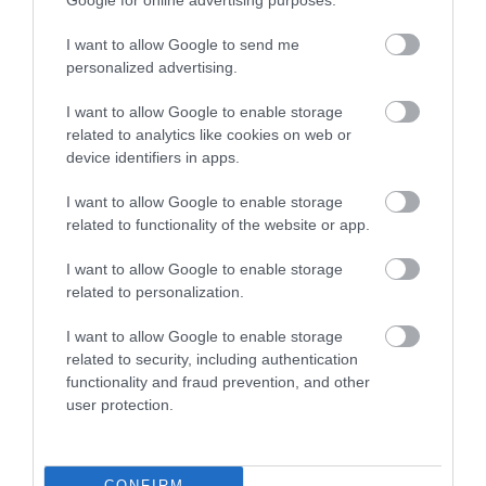
Google for online advertising purposes.
bevonulásáról. Bár eredetileg csupán egyfajta
I want to allow Google to send me
perszonálunióban gondolkodott, a Bécsbe vezető út során
personalized advertising.
nyert tapasztalatai birtokában és Mussolinival egyeztetve
megváltoztatta véleményét, és március 13-án törvény
I want to allow Google to enable storage
related to analytics like cookies on web or
született Ausztriának a Német Birodalomhoz való
device identifiers in apps.
csatlakozásáról, amelynek első cikkelye kísértetiesen
emlékeztetett az 1918. évi alkotmány szövegére. Az első
I want to allow Google to enable storage
világháború utáni demokratikus és az 1938-ban
related to functionality of the website or app.
kikényszerített anschluss közötti különbséget az utóbbi
I want to allow Google to enable storage
esetében használt idézőjellel fejezi ki az emlékezetpolitika és
related to personalization.
a történettudomány.
I want to allow Google to enable storage
related to security, including authentication
Miután Theodor Innitzer kardinális, bécsi püspök is áldását
functionality and fraud prevention, and other
adta a lezajlott átalakulásra és a bolsevizmus elleni jövőbeli
user protection.
harcra, és Karl Renner egykori kancellár is kijelentette, hogy
bár a módszerekkel nem ért egyet, de a történtek valódi
elégtételt nyújtanak az 1918-as megaláztatásokért, az 1938.
CONFIRM