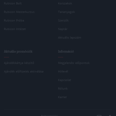
Rubicon Bolt
Korszakok
Rubicon Mesterkurzus
Tananyagok
Rubicon Próba
Szerzők
Rubicon Intézet
Naptár
Aktuális lapszám
Aktuális promóciók
Információ
Ajándékkártya készítő
Megjelenési időpontok
Ajándék előfizetés aktiválása
Hírlevél
Kapcsolat
Rólunk
Karrier