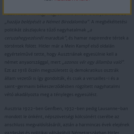
1938. március 15-én készült a bécsi Heldenplatzon, ahol
Adolf Hitler mintegy negyedmillió ember előtt jelentette be
„hazája belépését a Német Birodalomba”
. A megbékéltetési
politikát zászlajukra tűző nagyhatalmak
„a
ceruzahegyezésnél maradtak”
, és hamar napirendre tértek a
történtek fölött. Hitler már a Mein Kampf első oldalán
egyértelművé tette, hogy Ausztriának egyesülnie kell a
német anyaországgal, mert
„azonos vér egy államba való”
.
Ezt az 1918 őszén megszületett új demokratikus osztrák
állam vezetői is így gondolták, és csak a versailles-i és a
saint-germaini békeszerződésben rögzített nagyhatalmi
vétó akadályozta meg a tényleges egyesülést.
Ausztria 1922-ben Genfben, 1932-ben pedig Lausanne-ban
mondott le önként, népszövetségi kölcsönért cserébe az
anschluss megvalósításáról, aztán a harmincas évek elejének
gazdasági és politikai válságából Németországban Hitler