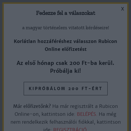
X
Fedezze fel a válaszokat
a magyar történelem vitatott kérdéseire!
Korlátlan hozzáféréshez válasszon Rubicon
Online előfizetést
1938. március 12. – Németország
Az első hónap csak 200 Ft-ba kerül.
csapatai végrehajtják az
Próbálja ki!
Anschlusst
KIPRÓBÁLOM 200 FT-ÉRT
Ingyen olvasható
3perc olvasás
Már előfizetőnk?
Ha már regisztrált a Rubicon
Online-on, kattintson ide:
BELÉPÉS.
Ha még
nem rendelkezik felhasználói fiókkal, kattintson
A huszadik századi Ausztria legismertebb fényképfelvétele
ide:
REGISZTRÁCIÓ.