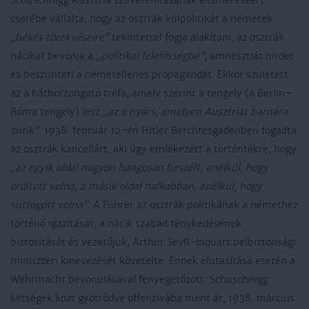
Schuschnigg Ausztria szuverenitásának elismeréséért
cserébe vállalta, hogy az osztrák külpolitikát a németek
„békés törekvéseire”
tekintettel fogja alakítani, az osztrák
nácikat bevonja a
„politikai felelősségbe”
, amnesztiát hirdet
és beszünteti a németellenes propagandát. Ekkor született
az a hátborzongató tréfa, amely szerint a tengely (a Berlin–
Róma tengely) lesz
„az a nyárs, amelyen Ausztriát barnára
sütik”
. 1938. február 12-én Hitler Berchtesgadenben fogadta
az osztrák kancellárt, aki úgy emlékezett a történtekre, hogy
„az egyik oldal nagyon hangosan beszélt, anélkül, hogy
ordított volna, a másik oldal halkabban, anélkül, hogy
suttogott volna”
. A Führer az osztrák politikának a némethez
történő igazítását, a nácik szabad ténykedésének
biztosítását és vezetőjük, Arthur Seyß-Inquart belbiztonsági
miniszteri kinevezését követelte. Ennek elutasítása esetén a
Wehrmacht bevonulásával fenyegetőzött. Schuschnigg
kétségek közt gyötrődve offenzívába ment át, 1938. március