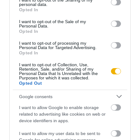
not limited to your visit or usage behaviour. You may click to
I want to opt-out of the Sharing of my
függetlenség megvédésére, Schuschnigg lemondott. A
personal data.
grant or deny consent to Google and its third-party tags to
Opted In
harmadik, Seyß-Inquart kinevezését követelő ultimátumot
use your data for below specified purposes in below Google
consent section.
Wilhelm Miklas szövetségi elnök kapta. Este 8 órakor
I want to opt-out of the Sale of my
Personal Data.
Schuschnigg bejelentette a rádióban, hogy
„Ausztria
Opted In
meghajol az erőszak előtt”
, mert nem akarja, hogy
„német
I want to opt-out of processing my
vér folyjon”
. Miklas csak hosszas alkudozás után, késő éjjel
Personal Data for Targeted Advertising.
Opted In
adta be a derekát. Seyß-Inquart alig két napig töltötte be a
kancellári posztot, sőt néhány óráig ideiglenes osztrák
I want to opt-out of Collection, Use,
Retention, Sale, and/or Sharing of my
államfő is volt, de arra panaszkodott, hogy
„telefonos
Personal Data that Is Unrelated with the
Purposes for which it was collected.
kisasszonyként”
csupán üzeneteket továbbít, tényleges
Opted Out
befolyás nélkül.
Google consents
Bár a hatalomátvétel tulajdonképpen vér nélkül megvalósult
I want to allow Google to enable storage
(25 német katona a megbízhatatlan szállítójárműveknek és
related to advertising like cookies on web or
az Ausztriában még érvényben lévő bal oldali közlekedés
device identifiers in apps.
miatti baleseteknek esett áldozatul), Hitler újabb utasítást
I want to allow my user data to be sent to
írt alá a mintegy 65 ezer Wehrmacht-katona másnapi