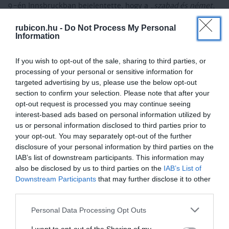
9-én Innsbruckban bejelentette, hogy a
„szabad és német,
független és szociális, keresztény és egységes Ausztriáért”
rubicon.hu -
Do Not Process My Personal
jelszó jegyében az állam önállóságát megerősítő
Information
népszavazást tartanak március 13-án.
If you wish to opt-out of the sale, sharing to third parties, or
Hitler – joggal – tartott attól, hogy Schuschnigg többséget
processing of your personal or sensitive information for
targeted advertising by us, please use the below opt-out
kapna egy ilyen népszavazáson, ezért március 10-én kiadta
section to confirm your selection. Please note that after your
a parancsot a valójában soha ki nem dolgozott ún. Otto-
opt-out request is processed you may continue seeing
hadművelet előkészítésére. Március 11-én Seyß-Inquart a
interest-based ads based on personal information utilized by
us or personal information disclosed to third parties prior to
kormányból való távozásával fenyegetőzve szólította fel
your opt-out. You may separately opt-out of the further
Schuschniggot a népszavazás lemondására. Miután kora
disclosure of your personal information by third parties on the
délután Hitler aláírta az utasítást a másnapra tervezett
IAB’s list of downstream participants. This information may
bevonulásra, Seyß-Inquart újabb ultimátumban immár a
also be disclosed by us to third parties on the
IAB’s List of
Downstream Participants
that may further disclose it to other
kormány lemondását és az ő vezetése alatt történő
third parties.
újjáalakítását követelte. Ezzel párhuzamosan már
Please note that this website/app uses one or more Google
megkezdődött a náci hatalomátvétel. Miután Párizs, London
Personal Data Processing Opt Outs
services and may gather and store information including but
és Róma sem mutatott hajlandóságot az osztrák