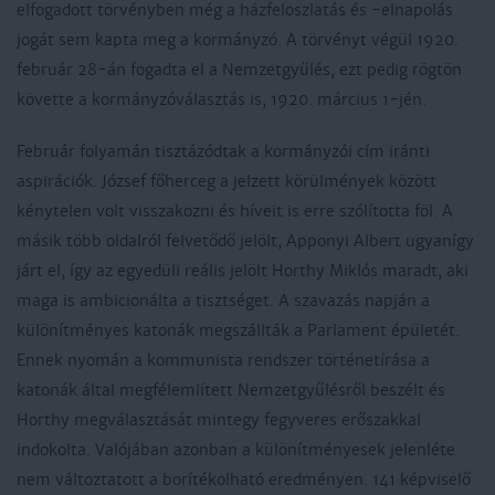
elfogadott törvényben még a házfeloszlatás és -elnapolás
jogát sem kapta meg a kormányzó. A törvényt végül 1920.
február 28-án fogadta el a Nemzetgyűlés, ezt pedig rögtön
követte a kormányzóválasztás is, 1920. március 1-jén.
Február folyamán tisztázódtak a kormányzói cím iránti
aspirációk. József főherceg a jelzett körülmények között
kénytelen volt visszakozni és híveit is erre szólította föl. A
másik több oldalról felvetődő jelölt, Apponyi Albert ugyanígy
járt el, így az egyedüli reális jelölt Horthy Miklós maradt, aki
maga is ambicionálta a tisztséget. A szavazás napján a
különítményes katonák megszállták a Parlament épületét.
Ennek nyomán a kommunista rendszer történetírása a
katonák által megfélemlített Nemzetgyűlésről beszélt és
Horthy megválasztását mintegy fegyveres erőszakkal
indokolta. Valójában azonban a különítményesek jelenléte
nem változtatott a borítékolható eredményen. 141 képviselő