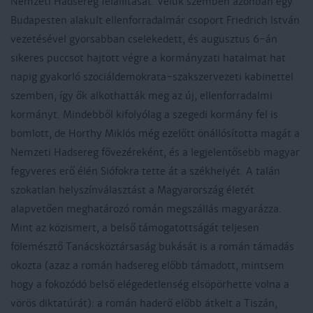
Nemzeti Hadsereg felállítását. Velük szemben azonban egy
Budapesten alakult ellenforradalmár csoport Friedrich István
vezetésével gyorsabban cselekedett, és augusztus 6-án
sikeres puccsot hajtott végre a kormányzati hatalmat hat
napig gyakorló szociáldemokrata-szakszervezeti kabinettel
szemben, így ők alkothatták meg az új, ellenforradalmi
kormányt. Mindebből kifolyólag a szegedi kormány fel is
bomlott, de Horthy Miklós még ezelőtt önállósította magát a
Nemzeti Hadsereg fővezéreként, és a legjelentősebb magyar
fegyveres erő élén Siófokra tette át a székhelyét. A talán
szokatlan helyszínválasztást a Magyarország életét
alapvetően meghatározó román megszállás magyarázza.
Mint az közismert, a belső támogatottságát teljesen
fölemésztő Tanácsköztársaság bukását is a román támadás
okozta (azaz a román hadsereg előbb támadott, mintsem
hogy a fokozódó belső elégedetlenség elsöpörhette volna a
vörös diktatúrát): a román haderő előbb átkelt a Tiszán,