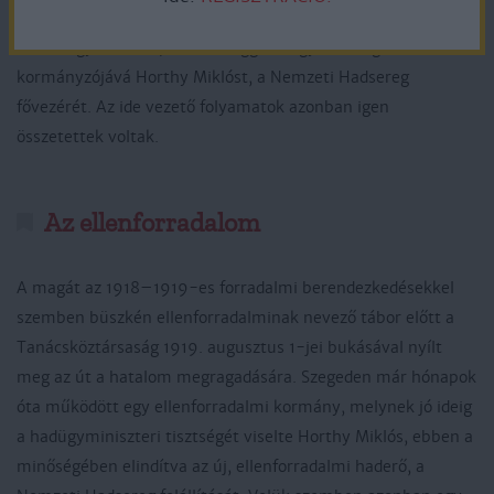
válaszként. Ezen a napon választotta ugyanis a
Nemzetgyűlés elsöprő többséggel Magyarország
kormányzójává Horthy Miklóst, a Nemzeti Hadsereg
fővezérét. Az ide vezető folyamatok azonban igen
összetettek voltak.
Az ellenforradalom
A magát az 1918–1919-es forradalmi berendezkedésekkel
szemben büszkén ellenforradalminak nevező tábor előtt a
Tanácsköztársaság 1919. augusztus 1-jei bukásával nyílt
meg az út a hatalom megragadására. Szegeden már hónapok
óta működött egy ellenforradalmi kormány, melynek jó ideig
a hadügyminiszteri tisztségét viselte Horthy Miklós, ebben a
minőségében elindítva az új, ellenforradalmi haderő, a