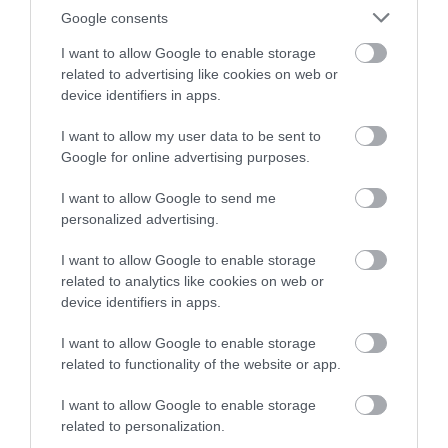
Google consents
gondolták, hogy a választások alapján elsőként az új
kormányt kell megalkotni, majd ez terjeszti a később
I want to allow Google to enable storage
related to advertising like cookies on web or
összeülő Nemzetgyűlés elé a megválasztandó kormányzó
device identifiers in apps.
személyét. Az egyre nagyobb befolyást gyakorló fővezér
azonban egy hadparanccsal húzta keresztül számítását:
I want to allow my user data to be sent to
utasította az ügyvezető kormányt, hogy a Nemzetgyűlés
Google for online advertising purposes.
összeüléséig, illetve az új államfő megválasztásáig maradjon
I want to allow Google to send me
hivatalban, így a kormányzóválasztást még ők tudják
personalized advertising.
lebonyolítani. Mindehhez járult hozzá az antant február 2-i
I want to allow Google to enable storage
üzenete, melyben deklarálták, hogy semmilyen formában
related to analytics like cookies on web or
sem fogadják el a Habsburg-restaurációt, így a Friedrich
device identifiers in apps.
István által támogatott József főherceg esélyei a kormányzói
I want to allow Google to enable storage
cím elnyerésére szertefoszlottak (nem csak a főherceg
related to functionality of the website or app.
feltételezte joggal, hogy Horthy keze is benne lehetett a
Habsburgokat elutasító antantálláspont megszületésében).
I want to allow Google to enable storage
Horthy Miklós személye mellett viszont a Nemzeti Hadsereg
related to personalization.