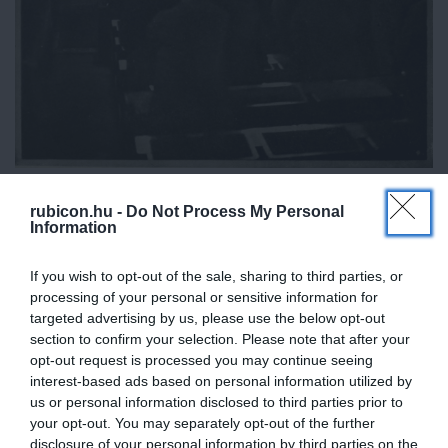
Horthy Miklós leteszi a kormányzói esküt a Nemzetgyűlés előtt,
rubicon.hu -
Do Not Process My Personal
1920. március 1-jén
Information
Forrás: Wikimedia Commons
Sokkal bonyolultabb kérdés volt ennél az államfő
If you wish to opt-out of the sale, sharing to third parties, or
személyéről való döntés. A királyság államformája maga
processing of your personal or sensitive information for
targeted advertising by us, please use the below opt-out
után vonta, hogy királyt kellene választani. Ezzel
section to confirm your selection. Please note that after your
kapcsolatban a legitimisták egyértelműnek tekintették IV.
opt-out request is processed you may continue seeing
Károly visszatérését, ugyanis szerintük a megkoronázott
interest-based ads based on personal information utilized by
király jogai nem szűntek meg. A másik oldal, a szabad
us or personal information disclosed to third parties prior to
your opt-out. You may separately opt-out of the further
királyválasztók viszont a trónt üresnek tekintették és új
disclosure of your personal information by third parties on the