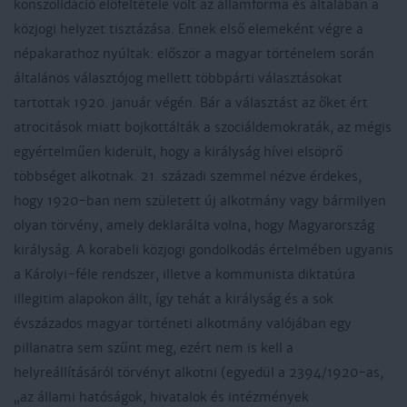
konszolidáció előfeltétele volt az államforma és általában a
közjogi helyzet tisztázása. Ennek első elemeként végre a
népakarathoz nyúltak: először a magyar történelem során
általános választójog mellett többpárti választásokat
tartottak 1920. január végén. Bár a választást az őket ért
atrocitások miatt bojkottálták a szociáldemokraták, az mégis
egyértelműen kiderült, hogy a királyság hívei elsöprő
többséget alkotnak. 21. századi szemmel nézve érdekes,
hogy 1920-ban nem született új alkotmány vagy bármilyen
olyan törvény, amely deklarálta volna, hogy Magyarország
királyság. A korabeli közjogi gondolkodás értelmében ugyanis
a Károlyi-féle rendszer, illetve a kommunista diktatúra
illegitim alapokon állt, így tehát a királyság és a sok
évszázados magyar történeti alkotmány valójában egy
pillanatra sem szűnt meg, ezért nem is kell a
helyreállításáról törvényt alkotni (egyedül a 2394/1920-as,
„az állami hatóságok, hivatalok és intézmények