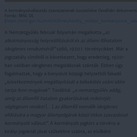
A kormányzóválasztás szavazatianak összesítése (levéltári dokumen
Forrás: MNL OL
(
https://mnl.gov.hu/mnl/ol/hirek/horthy_miklos_kormanyzova_vala
A Nemzetgyűlés február folyamán megalkotta
„az
alkotmányosság helyreállításáról és az állami főhatalom
ideiglenes rendezéséről”
szóló, 1920:I. törvénycikket. Már a
jogszabály címéből is következett, hogy eredetileg, 1920-
ban valóban ideiglenes megoldásnak szánták. Ebben úgy
fogalmaztak, hogy a bonyolult közjogi helyzetből fakadó
„következmények megállapítását a békekötés utáni időre
tartja fenn magának”
. Továbbá:
„a nemzetgyűlés addig,
amíg az államfői hatalom gyakorlásának mikéntjét
véglegesen rendezi
[…]
az államfői teendők ideiglenes
ellátására a magyar állampolgárok közül titkos szavazással
kormányzót választ”
. A kormányzói jogkört a törvény a
királyi jogoknál jóval szűkebbre szabta, az elsőként