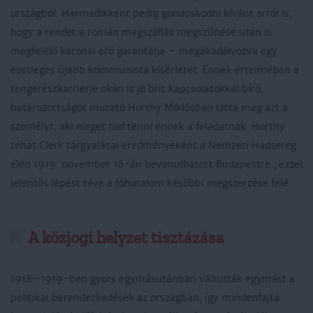
országból. Harmadikként pedig gondoskodni kívánt arról is,
hogy a rendet a román megszállás megszűnése után is
megfelelő katonai erő garantálja – megakadályozva egy
esetleges újabb kommunista kísérletet. Ennek értelmében a
tengerészkarrierje okán is jó brit kapcsolatokkal bíró,
határozottságot mutató Horthy Miklósban látta meg azt a
személyt, aki eleget tud tenni ennek a feladatnak. Horthy
tehát Clerk tárgyalásai eredményeként a Nemzeti Hadsereg
élén 1919. november 16-án bevonulhatott Budapestre , ezzel
jelentős lépést téve a főhatalom későbbi megszerzése felé.
A közjogi helyzet tisztázása
1918–1919-ben gyors egymásutánban váltották egymást a
politikai berendezkedések az országban, így mindenfajta