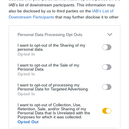
király megválasztását tartották szükségesnek. Minthogy a
IAB’s list of downstream participants. This information may
vita rövid távon nehezen volt eldönthető, ráadásul a béke
also be disclosed by us to third parties on the
IAB’s List of
Downstream Participants
that may further disclose it to other
megkötése előtt az ország szuverenitása sem állt helyre,
third parties.
logikusnak tűnt, hogy egy ilyen nagy horderejű kérdést ne
Please note that this website/app uses one or more Google
rendezzenek véglegesen, inkább ideiglenes megoldást
Personal Data Processing Opt Outs
services and may gather and store information including but
válasszanak. Ez utóbbira pedig a magyar történelmi
not limited to your visit or usage behaviour. You may click to
I want to opt-out of the Sharing of my
hagyomány számos példát nyújtott már korábban a
personal data.
grant or deny consent to Google and its third-party tags to
Opted In
kormányzói tisztség formájában – elég csak a leghíresebb
use your data for below specified purposes in below Google
consent section.
példát, Hunyadi Jánost említeni. Innentől kezdve már csak a
I want to opt-out of the Sale of my
Personal Data.
kormányzó személye volt a kérdés.
Opted In
I want to opt-out of processing my
Personal Data for Targeted Advertising.
A kormányzóválasztás
Opted In
I want to opt-out of Collection, Use,
Retention, Sale, and/or Sharing of my
Ezzel kapcsolatban igen fontos volt a különböző közjogi
Personal Data that Is Unrelated with the
Purposes for which it was collected.
lépések sorrendje. Egyes politikusok – leginkább a
Opted Out
hatalomba visszatérni szándékozó Friedrich István – úgy