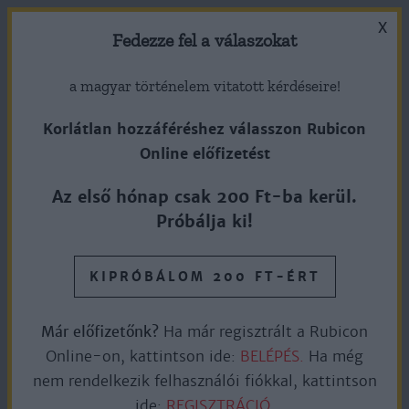
X
Fedezze fel a válaszokat
a magyar történelem vitatott kérdéseire!
Korlátlan hozzáféréshez válasszon Rubicon
Online előfizetést
1920. március 1. – Horthy Miklós
Az első hónap csak 200 Ft-ba kerül.
kormányzóvá választása
Próbálja ki!
KIPRÓBÁLOM 200 FT-ÉRT
Ingyen olvasható
6perc olvasás
Már előfizetőnk?
Ha már regisztrált a Rubicon
Online-on, kattintson ide:
BELÉPÉS.
Ha még
Ha feltesszük a kérdést, hogy mikor kezdődött a Horthy-
nem rendelkezik felhasználói fiókkal, kattintson
korszak, egyértelműen 1920. március 1-jét adhatjuk meg
ide:
REGISZTRÁCIÓ.