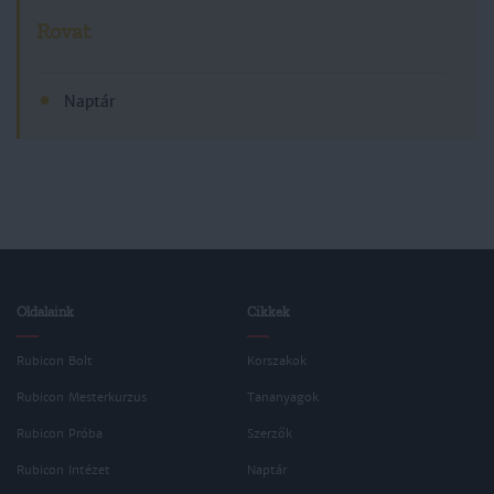
Rovat
Naptár
Oldalaink
Cikkek
Rubicon Bolt
Korszakok
Rubicon Mesterkurzus
Tananyagok
Rubicon Próba
Szerzők
Rubicon Intézet
Naptár