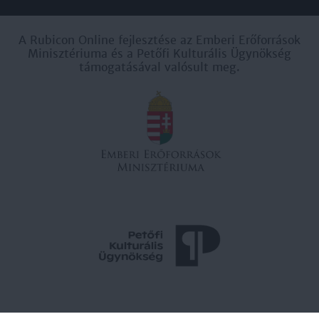
A Rubicon Online fejlesztése az Emberi Erőforrások
Minisztériuma és a Petőfi Kulturális Ügynökség
támogatásával valósult meg.