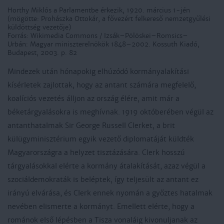
Horthy Miklós a Parlamentbe érkezik, 1920. március 1-jén
(mögötte: Prohászka Ottokár, a fővezért felkereső nemzetgyűlési
küldöttség vezetője)
Forrás: Wikimedia Commons / Izsák–Pölöskei–Romsics–
Urbán: Magyar miniszterelnökök 1848–2002. Kossuth Kiadó,
Budapest, 2003. p. 82
Mindezek után hónapokig elhúzódó kormányalakítási
kísérletek zajlottak, hogy az antant számára megfelelő,
koalíciós vezetés álljon az ország élére, amit már a
béketárgyalásokra is meghívnak. 1919 októberében végül az
antanthatalmak Sir George Russell Clerket, a brit
külügyminisztérium egyik vezető diplomatáját küldték
Magyarországra a helyzet tisztázására. Clerk hosszú
tárgyalásokkal elérte a kormány átalakítását, azaz végül a
szociáldemokraták is beléptek, így teljesült az antant ez
irányú elvárása, és Clerk ennek nyomán a győztes hatalmak
nevében elismerte a kormányt. Emellett elérte, hogy a
románok első lépésben a Tisza vonaláig kivonuljanak az