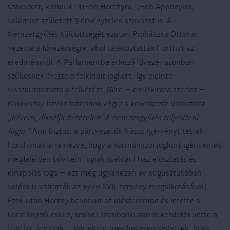
szavazott, közülük 131-en Horthyra, 7-en Apponyira,
valamint született 3 érvénytelen szavazat is. A
Nemzetgyűlés küldöttségét ezután Prohászka Ottokár
vezette a fővezérségre, ahol tájékoztatták Horthyt az
eredményről. A Parlamentbe érkező fővezér azonban
szűkösnek érezte a felkínált jogkört, így eleinte
visszautasította a felkérést. Mire – emlékirata szerint –
Rakovszky István házelnök végül a következőt válaszolta:
„Kérem, diktálja feltételeit. A nemzetgyűlés teljesíteni
fogja.”
Ami biztos: a pártvezetők írásos ígérvényt tettek
Horthynak arra nézve, hogy a kormányzói jogkört igényeinek
megfelelően bővíteni fogják (például házfeloszlatás és
elnapolás joga – ezt még ugyanezen év augusztusában
valóra is váltották az 1920:XVII. törvény megalkotásával).
Ezek után Horthy bevonult az ülésterembe és letette a
kormányzói esküt, amivel szimbolikusan is kezdetét vette a
Horthy-korszak – bár ekkor még kevesen sejtették, hogy