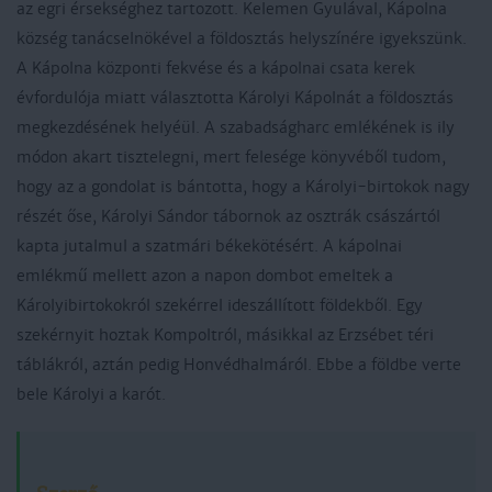
az egri érsekséghez tartozott. Kelemen Gyulával, Kápolna
község tanácselnökével a földosztás helyszínére igyekszünk.
A Kápolna központi fekvése és a kápolnai csata kerek
évfordulója miatt választotta Károlyi Kápolnát a földosztás
megkezdésének helyéül. A szabadságharc emlékének is ily
módon akart tisztelegni, mert felesége könyvéből tudom,
hogy az a gondolat is bántotta, hogy a Károlyi-birtokok nagy
részét őse, Károlyi Sándor tábornok az osztrák császártól
kapta jutalmul a szatmári békekötésért. A kápolnai
emlékmű mellett azon a napon dombot emeltek a
Károlyibirtokokról szekérrel ideszállított földekből. Egy
szekérnyit hoztak Kompoltról, másikkal az Erzsébet téri
táblákról, aztán pedig Honvédhalmáról. Ebbe a földbe verte
bele Károlyi a karót.