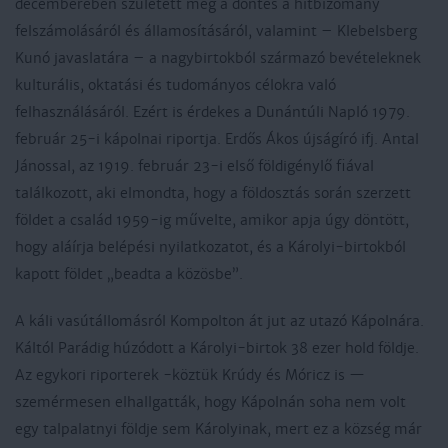
decemberében született meg a döntés a hitbizomány
felszámolásáról és államosításáról, valamint – Klebelsberg
Kunó javaslatára – a nagybirtokból származó bevételeknek
kulturális, oktatási és tudományos célokra való
felhasználásáról. Ezért is érdekes a Dunántúli Napló 1979.
február 25-i kápolnai riportja. Erdős Ákos újságíró ifj. Antal
Jánossal, az 1919. február 23-i első földigénylő fiával
találkozott, aki elmondta, hogy a földosztás során szerzett
földet a család 1959-ig művelte, amikor apja úgy döntött,
hogy aláírja belépési nyilatkozatot, és a Károlyi-birtokból
kapott földet „beadta a közösbe”.
A káli vasútállomásról Kompolton át jut az utazó Kápolnára.
Káltól Parádig húzódott a Károlyi-birtok 38 ezer hold földje.
Az egykori riporterek -köztük Krúdy és Móricz is —
szemérmesen elhallgatták, hogy Kápolnán soha nem volt
egy talpalatnyi földje sem Károlyinak, mert ez a község már