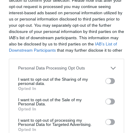
section to confirm your selection. Please note that after your
opt-out request is processed you may continue seeing
Ezt a súlyos társadalmi ellentétet az 500 hónapon át tartó
interest-based ads based on personal information utilized by
első világháború katonai veszteségei, hátországi
us or personal information disclosed to third parties prior to
megaláztatásai és szenvedései tovább fokozták. A férfi
your opt-out. You may separately opt-out of the further
disclosure of your personal information by third parties on the
munkaerő nagy részének bevonulása miatt fellépő
IAB’s list of downstream participants. This information may
munkaerőhiány, a háborús viszonyok közt bevezetett
also be disclosed by us to third parties on the
IAB’s List of
jegyrendszer az itthon maradók életét rendkívüli mértékben
Downstream Participants
that may further disclose it to other
third parties.
megnehezítette, ami az általános szociális elégedetlenség
fokozódásával a nagybirtokokat, illetve a baloldali,
Please note that this website/app uses one or more Google
Personal Data Processing Opt Outs
függetlenségi, szociáldemokrata és parasztpárti politikai
services and may gather and store information including but
not limited to your visit or usage behaviour. You may click to
I want to opt-out of the Sharing of my
törekvések közös nevezőjeként a földosztás kérdését állította
personal data.
grant or deny consent to Google and its third-party tags to
Opted In
középpontba.
use your data for below specified purposes in below Google
consent section.
I want to opt-out of the Sale of my
Nem volt tehát véletlen Károlyi Mihály köztársasági elnök
Personal Data.
Opted In
mozgósító gesztusnak szánt lépése, amikor 1919. február
23-án az 1849-es kápolnai csata emlékművénél, a község
I want to opt-out of processing my
Personal Data for Targeted Advertising.
határában a 38 ezer holdnyi debrői-parádi családi
Opted In