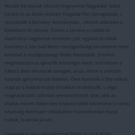
Miután Károlyinak sikerült megnyernie Nagyatádi Szabó
Istvánt és az általa vezetett Kisgazda Párt támogatását, s
részvételét a Berinkey-kormányban, sikerült eldönteni a
földreform fő irányait. Elvben a törvény a családi és
alapítványi nagybirtok esetében 500, egyházi birtokok
esetében a 200 hold feletti mezőgazdasági területeken tette
lehetővé a mezőgazdasági földek felosztását. Emellett
meghatározta az igénylők lehetséges körét: első helyen a
háború alatt elhunytak özvegyei, árvái, illetve a sebesült
katonák igényelhettek földeket. Őket követték a föld nélküli,
majd az 5 holdnál kisebb birtokkal rendelkezők, s végül
meghatározott számban jelentkezhettek azok, akik az
általuk művelt földterület középbirtokká bővítésével a városi
népesség élelmiszer-ellátásához bizonyíthatóan hozzá
tudtak, kívántak járulni.
Ugyanakkor nem igényelhettek földet az 1918 őszén