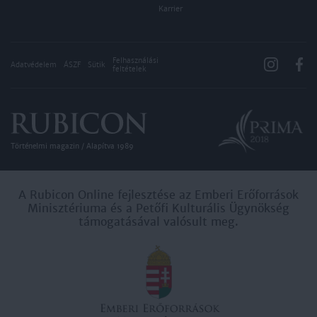
Karrier
Felhasználási
Adatvédelem
ÁSZF
Sütik
feltételek
Történelmi magazin / Alapítva 1989
A Rubicon Online fejlesztése az Emberi Erőforrások
Minisztériuma és a Petőfi Kulturális Ügynökség
támogatásával valósult meg.