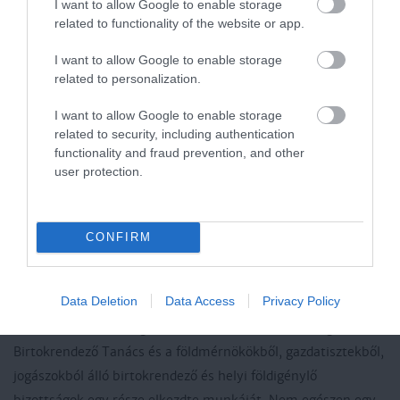
szakmai egyesületek közti éles különbségeket
I want to allow Google to enable storage
related to functionality of the website or app.
kompromisszumokkal feloldó Nagyatádi Szabó István,
népgazdasági miniszter egyaránt új honfoglalásként
I want to allow Google to enable storage
ünnepelték a Tarna-völgyi falvakból összesereglettek előtt.
related to personalization.
I want to allow Google to enable storage
Károlyi pedig azzal áltatta magát és a kápolnai határban
related to security, including authentication
felragyogó nap alatt az újabb csodákban reménykedőket,
functionality and fraud prevention, and other
hogy amint híre megy
„az erdélyi hegyekben és a tót föld
user protection.
folyóinak völgyeiben, hogy itt a földnélkülek földhöz jutottak,
hogy itt a munkát megbecsülik, akkor ott lakó testvéreink
nem fognak Bukarestbe és Prágába vágyódni, ahova őket
CONFIRM
csak azért akarják besorozni, hogy a nagybirtokosok és a
nagytőkések jövedelmét fokozzák.”
Data Deletion
Data Access
Privacy Policy
Jóllehet a törvény végrehajtására létrehozott Országos
Birtokrendező Tanács és a földmérnökökből, gazdatisztekből,
jogászokból álló birtokrendező és helyi földigénylő