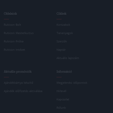
Oldalaink
Cikkek
Rubicon Bolt
Korszakok
Rubicon Mesterkurzus
Tananyagok
Rubicon Próba
Szerzők
Rubicon Intézet
Naptár
Aktuális lapszám
Aktuális promóciók
Információ
Ajándékkártya készítő
Megjelenési időpontok
Ajándék előfizetés aktiválása
Hírlevél
Kapcsolat
Rólunk