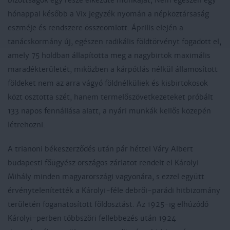
bizottságok egy része elkezdte munkáját, Nem egészen egy
hónappal később a Vix jegyzék nyomán a népköztársaság
eszméje és rendszere összeomlott. Április elején a
tanácskormány új, egészen radikális földtörvényt fogadott el,
amely 75 holdban állapította meg a nagybirtok maximális
maradékterületét, miközben a kárpótlás nélkül államosított
földeket nem az arra vágyó földnélküliek és kisbirtokosok
közt osztotta szét, hanem termelőszövetkezeteket próbált
133 napos fennállása alatt, a nyári munkák kellős közepén
létrehozni.
A trianoni békeszerződés után pár héttel Váry Albert
budapesti főügyész országos zárlatot rendelt el Károlyi
Mihály minden magyarországi vagyonára, s ezzel együtt
érvénytelenítették a Károlyi-féle debrői-parádi hitbizomány
területén foganatosított földosztást. Az 1925-ig elhúzódó
Károlyi-perben többszöri fellebbezés után 1924