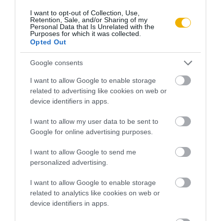
hitbizomány tulajdonosaként bejegyezte az első földigénylő,
I want to opt-out of Collection, Use,
Antal János tarnaszentmáriai hadirokkant adatait: A háború
Retention, Sale, and/or Sharing of my
Personal Data that Is Unrelated with the
előtt az egri érseki uradalom cselédje. Vagyontalan. Felesége
Purposes for which it was collected.
Opted Out
Gyetvai Julianna, szintén vagyontalan. Jövedelmük 72 korona
rokkantdíj. Gazdasági felszerelése, állatállománya nincs.
Google consents
Földet, közös legelőt és erdőjogot, valamint házhelyet kért.
I want to allow Google to enable storage
Ezeket azonban készpénzben megfizetni nem tudja.
related to advertising like cookies on web or
device identifiers in apps.
Móricz Zsigmond tudósítása szerint Antal János
„Lembergnél
golyót kapott a lábába és most egyik lába négy
I want to allow my user data to be sent to
Google for online advertising purposes.
centiméterrel rövidebb a másiknál. Az elnök beszédbe
bocsátkozott vele.
[…]
Antal János elmondotta, hogy három
I want to allow Google to send me
gyermeke van, háza nincs, és földje sincs egy csepp sem. A
personalized advertising.
föld árát egyelőre megfizetni nem tudja, majd a termésből.”
I want to allow Google to enable storage
related to analytics like cookies on web or
Térdig érő sárban rendezték meg az ünnepséget: Búza
device identifiers in apps.
Barna, a törvénytervezet kidolgozója, és a politikai pártok,