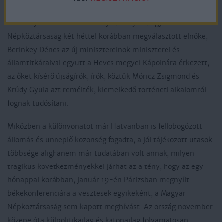
elfogadott földtörvény alapján a földosztás beindítására – a
kormány különvonatán Károlyi Mihály a Magyar
Népköztársaság két héttel korábban megválasztott elnöke,
Berinkey Dénes az új miniszterelnök miniszterei és
államtitkáraival együtt a Heves megyei Kápolnára érkezett,
az őket kísérő újságírók, írók, köztük Móricz Zsigmond és
Krúdy Gyula azt remélték, kiemelkedő történeti alkalomról
fognak tudósítani.
Miközben a különvonatot már Hatvanban is fellobogózott
állomás és ünneplő közönség fogadta, a jól tájékozott utasok
többsége alighanem már tudatában volt annak, milyen
tragikus következményekkel járhat az a tény, hogy az egy
hónappal korábban, január 19-én Párizsban megnyílt
békekonferenciára a vesztesek egyikeként, a Magyar
Népköztársaság sem kapott meghívást. Az ország november
közepe óta külpolitikailag és katonailag folyamatosan