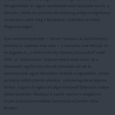
elszigetelődött és egyre reménytelenebb helyzetbe került, a
délszláv, román és csehszlovák hadsereg pedig országrésznyi
területeket szállt meg a Bácskában, Erdélyben és Felső-
Magyarországon.
Ilyen körülmények közt – három hónapon át tartó kemény
politikai és szakmai vitái után – a kormány csak február 15-
én fogadta el
„a földmívelő nép földhöz juttatásáról”
szóló
XVIII. sz. néptörvényt. Teljesen eltérő okok miatt, de a
földosztást egyformán ellenző jobboldali pártok és
kommunisták egyre élesebben bírálták a jogszabályt, amely
az alapos előkészületek ellenére, politikailag eleve légüres
térben, a gyors és egész országra kiterjedő földosztás esélye
nélkül született. Ráadásul a naptár szerint is megkésve:
hiszen a tavaszi munkákat hamarosan el kellett volna
kezdeni.