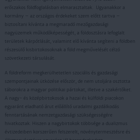
erőszakos földfoglalásban elmarasztaltak. Ugyanakkor a
kormány – az országos érdekeket szem előtt tartva –
biztosítani kívánta a megmaradó mezőgazdasági
nagyüzemek működőképességét, a földosztásra lefoglalt
területek kárpótlását, valamint elő kívánta segíteni a földben
részesülő kisbirtokosoknak a föld megművelését célzó
szövetkezeti társulását.
A földreform megkerülhetetlen szociális és gazdasági
szempontjainak ütközése először, de nem utoljára osztotta
táborokra a magyar politikai pártokat, illetve a szakértőket.
A nagy- és középbirtokosok a hazai és külföldi piacokon
egyaránt eladható árut előállító uradalmi gazdálkodás
fenntartásának nemzetgazdasági szükségességére
hivatkoztak. Hiszen a nagybirtokok többsége a dualizmus
évtizedeiben korszerűen felszerelt, növénytermesztésre és