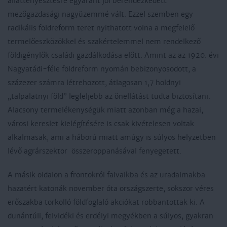
állattenyésztésre egyaránt jól berendezkedett
mezőgazdasági nagyüzemmé vált. Ezzel szemben egy
radikális földreform teret nyithatott volna a megfelelő
termelőeszközökkel és szakértelemmel nem rendelkező
földigénylők családi gazdálkodása előtt. Amint az az 1920. évi
Nagyatádi-féle földreform nyomán bebizonyosodott, a
százezer számra létrehozott, átlagosan 1,7 holdnyi
„talpalatnyi föld” legfeljebb az önellátást tudta biztosítani.
Alacsony termelékenységük miatt azonban még a hazai,
városi kereslet kielégítésére is csak kivételesen voltak
alkalmasak, ami a háború miatt amúgy is súlyos helyzetben
lévő agrárszektor összeroppanásával fenyegetett.
A másik oldalon a frontokról falvaikba és az uradalmakba
hazatért katonák november óta országszerte, sokszor véres
erőszakba torkolló földfoglaló akciókat robbantottak ki. A
dunántúli, felvidéki és erdélyi megyékben a súlyos, gyakran