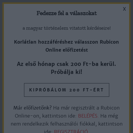
X
Fedezze fel a válaszokat
a magyar történelem vitatott kérdéseire!
Korlátlan hozzáféréshez válasszon Rubicon
Online előfizetést
1919. február 23. – Gróf Károlyi
Az első hónap csak 200 Ft-ba kerül.
Mihály földosztásba kezd saját
Próbálja ki!
birtokán
KIPRÓBÁLOM 200 FT-ÉRT
Ingyen olvasható
6perc olvasás
Már előfizetőnk?
Ha már regisztrált a Rubicon
Online-on, kattintson ide:
BELÉPÉS.
Ha még
nem rendelkezik felhasználói fiókkal, kattintson
Amikor 1919. február 23-án – az egy héttel korábban
ide:
REGISZTRÁCIÓ.