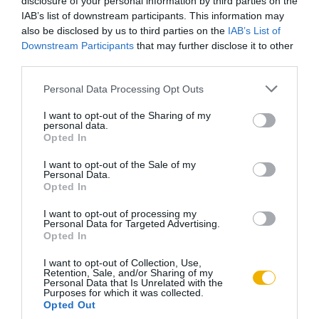
disclosure of your personal information by third parties on the
IAB’s list of downstream participants. This information may
jobban volt, bátorította társait, buzdítására többen
also be disclosed by us to third parties on the
IAB’s List of
elmentek a májusi litániára, szentmisére. Szenvedését
Downstream Participants
that may further disclose it to other
felajánlotta a bűnösök megtéréséért.
third parties.
Please note that this website/app uses one or more Google
Personal Data Processing Opt Outs
Nagy bánatára 1935. november 3-án el kellett hagynia a
services and may gather and store information including but
jezsiták lelkigyakorlatos házát, a Manrézát. Nem sikerült
not limited to your visit or usage behaviour. You may click to
I want to opt-out of the Sharing of my
personal data.
megvalósítani álmát, hogy jezsuita szerzetes legyen. Amíg
grant or deny consent to Google and its third-party tags to
Opted In
use your data for below specified purposes in below Google
jobban volt, elment szentmisére. Azonban a szüleihez
consent section.
I want to opt-out of the Sale of my
hazaköltözve ismét megbetegedett, kórházba került.
Personal Data.
Kivették a manduláit, sebe lassan gyógyult, 10 napon
Opted In
keresztül csak folyadékot kapott. Hazatérésének napján
I want to opt-out of processing my
Personal Data for Targeted Advertising.
magas láz gyötörte, a következő nap már nem tudott
Opted In
beszélni. A torkában lévő daganat miatt nehezen lélegzett,
így gégemetszést végeztek rajta. Írásban papot kért, de mire
I want to opt-out of Collection, Use,
Retention, Sale, and/or Sharing of my
a pap a kórházba ért, már elvesztette eszméletét. 1935.
Personal Data that Is Unrelated with the
Purposes for which it was collected.
december 17-én, reggel 6 óra 10 perckor lépett át az
Opted Out