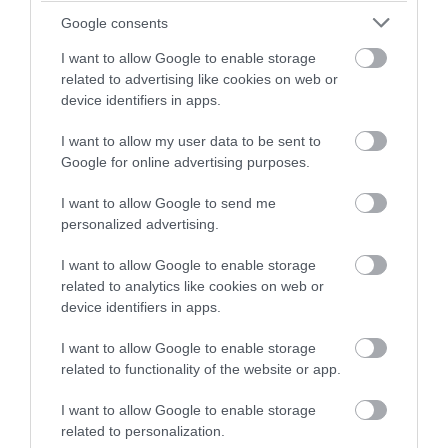
örökkévalóságba. 19 évet, 8 hónapot és 22 napot élt ezen a
Google consents
földön. Életének utolsó perceiben néhány soros írásban így
búcsúzott szüleitől:
„Isten veletek! Odafönn találkozunk. Ne
I want to allow Google to enable storage
related to advertising like cookies on web or
sírjatok! Mennyei születésnap ez. A jó Isten áldjon meg
device identifiers in apps.
benneteket!”
I want to allow my user data to be sent to
Kaszap Istvánt a székesfehérvári sóstói temetőben temették
Google for online advertising purposes.
el, de később exhumálták, és a Prohászka-emléktemplom
I want to allow Google to send me
mellé épített kriptába temették. Boldoggá avatási
personalized advertising.
eljárásának latin nyelvű fordítását 1947-ben terjesztették az
illetékes kongregáció elé. 1949-ben, a kommunista
I want to allow Google to enable storage
related to analytics like cookies on web or
fordulatot követően az ÁVH lefoglalta az összegyűjtött iratok
device identifiers in apps.
nagy részét, köztük több mint 20 000 imameghallgatást,
ezeket mind elégették. Emléke, tisztelete azonban tovább
I want to allow Google to enable storage
related to functionality of the website or app.
élt, 1984-ben volt novíciustársai a rendbe való belépésének
50. évfordulója alkalmából közös misét mutattak be
I want to allow Google to enable storage
Székesfehérváron. Boldoggá avatási eljárása a
related to personalization.