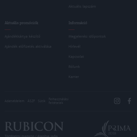
Aktuális lapszám
Aktuális promóciók
Információ
Ajándékkártya készítő
Megjelenési időpontok
Ajándék előfizetés aktiválása
Hírlevél
Kapcsolat
Rólunk
Karrier
Felhasználási
Adatvédelem
ÁSZF
Sütik
feltételek
Történelmi magazin / Alapítva 1989