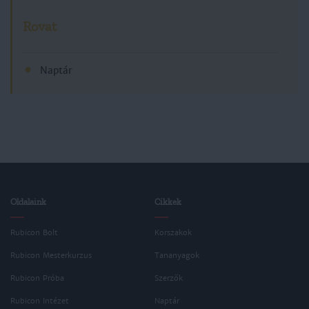
Rovat
Naptár
Oldalaink
Cikkek
Rubicon Bolt
Korszakok
Rubicon Mesterkurzus
Tananyagok
Rubicon Próba
Szerzők
Rubicon Intézet
Naptár