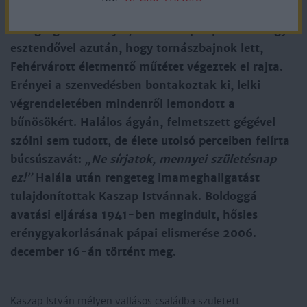
júliusától volt a jezsuita rend novíciusa. Rejtelmes
betegség tört ki rajta, emiatt napra pontosan egy
esztendővel azután, hogy tornászbajnok lett,
Fehérvárott életmentő műtétet végeztek el rajta.
Erényei a szenvedésben bontakoztak ki, lelki
végrendeletében mindenről lemondott a
bűnösökért. Halálos ágyán, felmetszett gégével
szólni sem tudott, de élete utolsó perceiben felírta
búcsúszavát:
„Ne sírjatok, mennyei születésnap
ez!”
Halála után rengeteg imameghallgatást
tulajdonítottak Kaszap Istvánnak. Boldoggá
avatási eljárása 1941-ben megindult, hősies
erénygyakorlásának pápai elismerése 2006.
december 16-án történt meg.
Kaszap István mélyen vallásos családba született