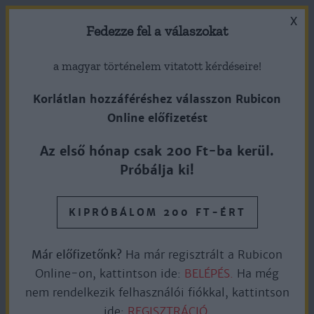
X
Fedezze fel a válaszokat
a magyar történelem vitatott kérdéseire!
Korlátlan hozzáféréshez válasszon Rubicon
Online előfizetést
1916. március 25. – Kaszap
Az első hónap csak 200 Ft-ba kerül.
István születése
Próbálja ki!
KIPRÓBÁLOM 200 FT-ÉRT
Ingyen olvasható
2perc olvasás
Már előfizetőnk?
Ha már regisztrált a Rubicon
Online-on, kattintson ide:
BELÉPÉS.
Ha még
1916. március 25-én, Gyümölcsoltó Boldogasszony
nem rendelkezik felhasználói fiókkal, kattintson
ünnepén született Székesfehérváron. 1934
ide:
REGISZTRÁCIÓ.