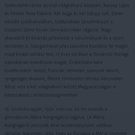
Székesfehérvárott az első világháború közepén, Kaszap Lajos
és Vinkler Róza fiaként. Két húga és két bátyja volt. Elemi
iskoláit szülővárosában, középiskolai tanulmányait a
Ciszterci Szent István Gimnáziumban végezte. Nagy
akaraterő és kitartás jellemezte a tanulmányok és a sport
területén is. Szorgalmával jeles tanulóvá küzdötte fel magát,
majd kiváló tornász lett, 17 éves korában a Dunántúl ifjúsági
bajnokának mondhatta magát. Érdeklődési köre
kiszélesedett: olaszt, franciát, németet, spanyolt tanult,
rengeteget olvasott, főként történelmi témájú könyveket.
Részt vett a két világháború között Magyarországon is
kibontakozó cserkészmozgalomban.
15. születésnapján, 1931. március 25-én avatták a
gimnáziumi Mária Kongregáció tagjává. (A Mária
Kongregáció jezsuiták által kezdeményezett vallásos
társulat, közvetlen célja, hogy az ifjúságot a Mária-tisztelet