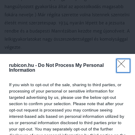
hangsúlyozott gyakorlása által az apostolkodás magasabb
fokára nevelje.) Már régóta szerette volna Istennek szentelni
életét mint szerzetespap. 1934 nyarán lépett be a jezsuita
rendbe és a budapesti Manrézában kezdte meg újoncéveit. A
lelkigyakorlatokat nagy összeszedettséggel és komolysággal
végezte.
Gyermekkorában sokat betegeskedett. Nem sokkal a Jézus
rubicon.hu -
Do Not Process My Personal
Társaságába való belépése után elvesztette hangját.
Information
Mandulái begyulladtak, ízületi fájdalmak gyötörték. Kaszap
If you wish to opt-out of the sale, sharing to third parties, or
István szótlanul tűrte a fájdalmas kezeléseket.
processing of your personal or sensitive information for
Mellhártyagyulladást kapott, majd mély, gennyes daganat
targeted advertising by us, please use the below opt-out
keletkezett a combján. A vérmérgezés oly mértékben
section to confirm your selection. Please note that after your
elhatalmasodott rajta, hogy az orvosok lemondtak az
opt-out request is processed you may continue seeing
interest-based ads based on personal information utilized by
életéről. Súlyos műtét következett, orvosai és környezete
us or personal information disclosed to third parties prior to
csodálták a fiatalember lelkierejét, kitartását. Szenvedéseit
your opt-out. You may separately opt-out of the further
mindvégig Isten kezéből megnyugvással fogadta. Amikor