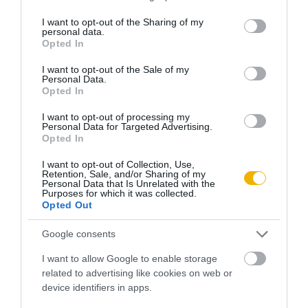
services and may gather and store information including but
újság” formájában akarja tájékoztatni a közvéleményt. Ezért
not limited to your visit or usage behaviour. You may click to
I want to opt-out of the Sharing of my
végül az a megoldás született, hogy a beolvasandó híreket
personal data.
grant or deny consent to Google and its third-party tags to
Opted In
előre le kellett írni, a felelős üzletvezető és a bemondó
use your data for below specified purposes in below Google
consent section.
azokat köteles volt aláírni, és az aláírt dokumentumokat az
I want to opt-out of the Sale of my
Personal Data.
érdekelt minisztériumokhoz naponta, a budapesti
Opted In
rendőrséghez pedig naponként háromszor be kellett
I want to opt-out of processing my
küldeni.
Personal Data for Targeted Advertising.
Opted In
I want to opt-out of Collection, Use,
Retention, Sale, and/or Sharing of my
Personal Data that Is Unrelated with the
Purposes for which it was collected.
Opted Out
Google consents
I want to allow Google to enable storage
related to advertising like cookies on web or
device identifiers in apps.