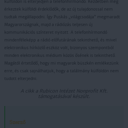
külföldön is elterjedjen a telefonhírmondó. Kezdetben még
érkeztek külföldi érdeklődők, de az új tulajdonossal nem
tudtak megállapodni. Így Puskás „világcsodája” megmaradt
Magyarországnak, majd a rádiózás teljesen új
kommunikációs színteret nyitott. A telefonhírmondó
mindenféleképp a rádió előfutárának tekinthető, és mivel
elektronikus hírközlő eszköz volt, bizonyos szempontból
minden elektronikus médium közös ősének is tekinthető.
Magától értetődő, hogy mi magyarok büszkén emlékezünk
erre, és csak sajnálhatjuk, hogy a találmány külföldön nem
tudott elterjedni.
A cikk a Rubicon Intézet Nonprofit Kft.
támogatásával készült.
Szerző