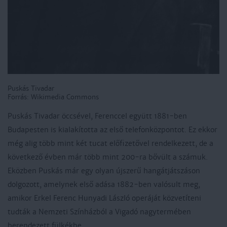
Puskás Tivadar
Forrás: Wikimedia Commons
Puskás Tivadar öccsével, Ferenccel együtt 1881-ben
Budapesten is kialakította az első telefonközpontot. Ez ekkor
még alig több mint két tucat előfizetővel rendelkezett, de a
következő évben már több mint 200-ra bővült a számuk.
Eközben Puskás már egy olyan újszerű hangátjátszáson
dolgozott, amelynek első adása 1882-ben valósult meg,
amikor Erkel Ferenc Hunyadi László operáját közvetíteni
tudták a Nemzeti Színházból a Vigadó nagytermében
berendezett fülkékbe.