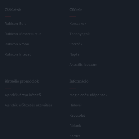
Oldalaink
Cikkek
Rubicon Bolt
Korszakok
Rubicon Mesterkurzus
Tananyagok
Rubicon Próba
Szerzők
Rubicon Intézet
Naptár
Aktuális lapszám
Aktuális promóciók
Információ
Ajándékkártya készítő
Megjelenési időpontok
Ajándék előfizetés aktiválása
Hírlevél
Kapcsolat
Rólunk
Karrier