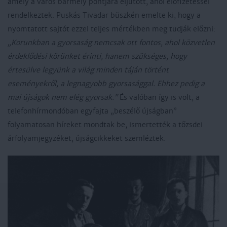
amely a város bármely pontjára eljutott, ahol előfizetéssel
rendelkeztek. Puskás Tivadar büszkén emelte ki, hogy a
nyomtatott sajtót ezzel teljes mértékben meg tudják előzni:
„Korunkban a gyorsaság nemcsak ott fontos, ahol közvetlen
érdeklődési körünket érinti, hanem szükséges, hogy
értesülve legyünk a világ minden táján történt
eseményekről, a legnagyobb gyorsasággal. Ehhez pedig a
mai újságok nem elég gyorsak.”
És valóban így is volt, a
telefonhírmondóban egyfajta „beszélő újságban”
folyamatosan híreket mondtak be, ismertették a tőzsdei
árfolyamjegyzéket, újságcikkeket szemléztek.