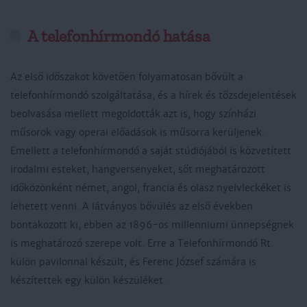
A telefonhírmondó hatása
Az első időszakot követően folyamatosan bővült a
telefonhírmondó szolgáltatása, és a hírek és tőzsdejelentések
beolvasása mellett megoldották azt is, hogy színházi
műsorok vagy operai előadások is műsorra kerüljenek.
Emellett a telefonhírmondó a saját stúdiójából is közvetített
irodalmi esteket, hangversenyeket, sőt meghatározott
időközönként német, angol, francia és olasz nyelvleckéket is
lehetett venni. A látványos bővülés az első években
bontakozott ki, ebben az 1896-os millenniumi ünnepségnek
is meghatározó szerepe volt. Erre a Telefonhírmondó Rt.
külön pavilonnal készült, és Ferenc József számára is
készítettek egy külön készüléket.