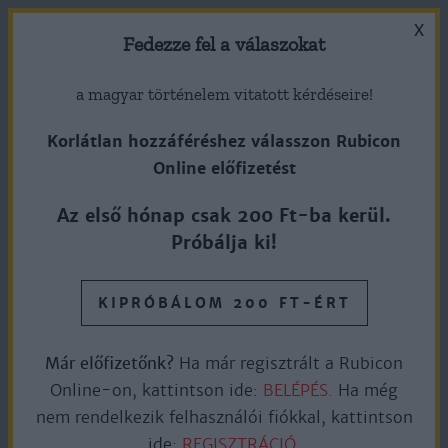
X
Fedezze fel a válaszokat
a magyar történelem vitatott kérdéseire!
Korlátlan hozzáféréshez válasszon Rubicon
Online előfizetést
1893. február 15. – 130 éve
Az első hónap csak 200 Ft-ba kerül.
kezdte meg az első adását a
Próbálja ki!
telefonhírmondó
KIPRÓBÁLOM 200 FT-ÉRT
Ingyen olvasható
4perc olvasás
Már előfizetőnk?
Ha már regisztrált a Rubicon
Online-on, kattintson ide:
BELÉPÉS.
Ha még
nem rendelkezik felhasználói fiókkal, kattintson
„Üdvözöljük Budapest lakosságát. Üdvözöljük
ide:
REGISZTRÁCIÓ.