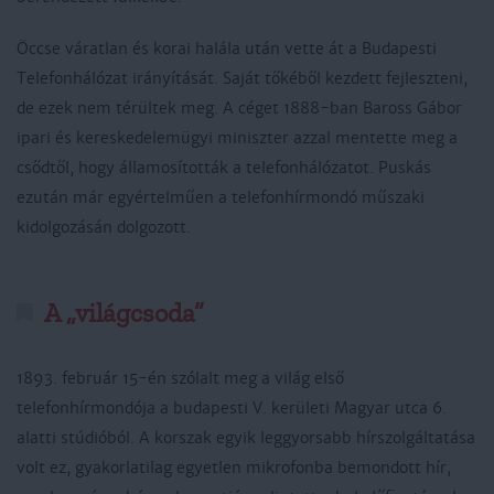
Öccse váratlan és korai halála után vette át a Budapesti
Telefonhálózat irányítását. Saját tőkéből kezdett fejleszteni,
de ezek nem térültek meg. A céget 1888-ban Baross Gábor
ipari és kereskedelemügyi miniszter azzal mentette meg a
csődtől, hogy államosították a telefonhálózatot. Puskás
ezután már egyértelműen a telefonhírmondó műszaki
kidolgozásán dolgozott.
A „világcsoda”
1893. február 15-én szólalt meg a világ első
telefonhírmondója a budapesti V. kerületi Magyar utca 6.
alatti stúdióból. A korszak egyik leggyorsabb hírszolgáltatása
volt ez, gyakorlatilag egyetlen mikrofonba bemondott hír,