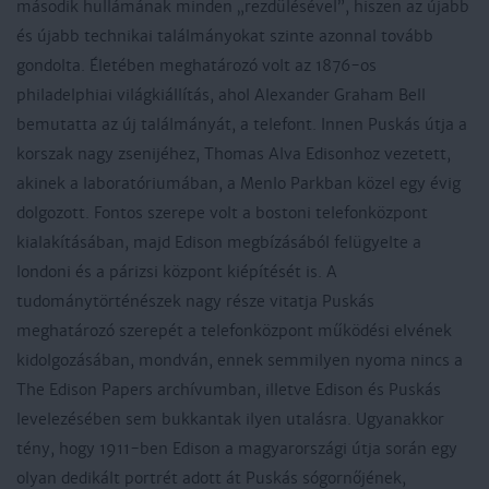
második hullámának minden „rezdülésével”, hiszen az újabb
és újabb technikai találmányokat szinte azonnal tovább
gondolta. Életében meghatározó volt az 1876-os
philadelphiai világkiállítás, ahol Alexander Graham Bell
bemutatta az új találmányát, a telefont. Innen Puskás útja a
korszak nagy zsenijéhez, Thomas Alva Edisonhoz vezetett,
akinek a laboratóriumában, a Menlo Parkban közel egy évig
dolgozott. Fontos szerepe volt a bostoni telefonközpont
kialakításában, majd Edison megbízásából felügyelte a
londoni és a párizsi központ kiépítését is. A
tudománytörténészek nagy része vitatja Puskás
meghatározó szerepét a telefonközpont működési elvének
kidolgozásában, mondván, ennek semmilyen nyoma nincs a
The Edison Papers archívumban, illetve Edison és Puskás
levelezésében sem bukkantak ilyen utalásra. Ugyanakkor
tény, hogy 1911-ben Edison a magyarországi útja során egy
olyan dedikált portrét adott át Puskás sógornőjének,