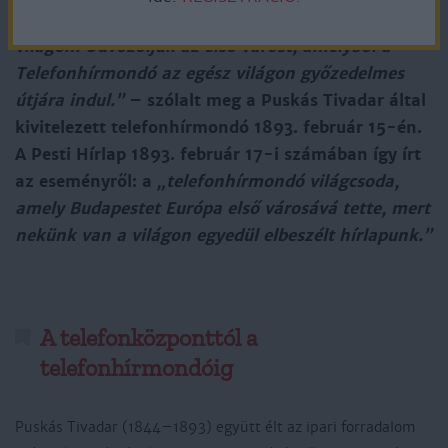
olyan szokatlan módon, amely páratlan az egész
világon. Üdvözöljük az első várost, amelyből a
Telefonhírmondó az egész világon győzedelmes
útjára indul.”
– szólalt meg a Puskás Tivadar által
kivitelezett telefonhírmondó 1893. február 15-én.
A Pesti Hírlap 1893. február 17-i számában így írt
az eseményről: a
„telefonhírmondó világcsoda,
amely Budapestet Európa első városává tette, mert
nekünk van a világon egyedül elbeszélt hírlapunk.”
A telefonközponttól a
telefonhírmondóig
Puskás Tivadar (1844–1893) együtt élt az ipari forradalom