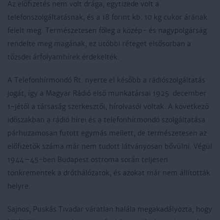
Az előfizetés nem volt drága, egytizede volt a
telefonszolgáltatásnak, és a 18 forint kb. 10 kg cukor árának
felelt meg. Természetesen főleg a közép- és nagypolgárság
rendelte meg magának, ez utóbbi réteget elsősorban a
tőzsdei árfolyamhírek érdekelték.
A Telefonhírmondó Rt. nyerte el később a rádiószolgáltatás
jogát, így a Magyar Rádió első munkatársai 1925. december
1-jétől a társaság szerkesztői, hírolvasói voltak. A következő
időszakban a rádió hírei és a telefonhírmondó szolgáltatása
párhuzamosan futott egymás mellett, de természetesen az
előfizetők száma már nem tudott látványosan bővülni. Végül
1944–45-ben Budapest ostroma során teljesen
tönkrementek a dróthálózatok, és azokat már nem állították
helyre.
Sajnos, Puskás Tivadar váratlan halála megakadályozta, hogy