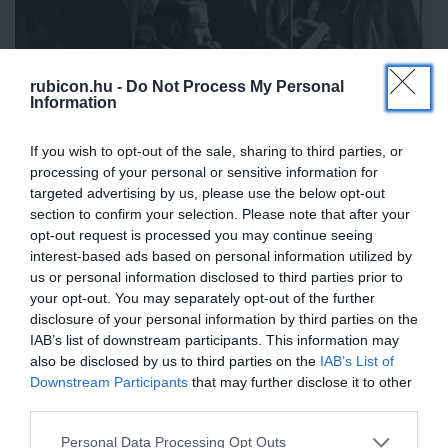
rubicon.hu -
Do Not Process My Personal
Information
If you wish to opt-out of the sale, sharing to third parties, or
processing of your personal or sensitive information for
targeted advertising by us, please use the below opt-out
section to confirm your selection. Please note that after your
opt-out request is processed you may continue seeing
interest-based ads based on personal information utilized by
Hírek felolvasása a Telefonhírmondó stúdiójában
us or personal information disclosed to third parties prior to
Forrás: Wikimedia Commons
your opt-out. You may separately opt-out of the further
disclosure of your personal information by third parties on the
Az első műsorszórás engedély nélkül kezdődött meg, Puskás
IAB’s list of downstream participants. This information may
csak két héttel később fordult a hivatalokhoz. A kormányzat
also be disclosed by us to third parties on the
IAB’s List of
Downstream Participants
that may further disclose it to other
úgy ítélte meg, hogy valamilyen formában kontrollálni kell a
third parties.
hírek beolvasását. A korabeli sajtótörvény csak a nyomtatott
sajtóra vonatkozott, arról nem volt szó, hogy valaki „beszélő
Please note that this website/app uses one or more Google
Personal Data Processing Opt Outs