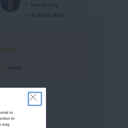
Ismerje meg
A szerző cikkei
Rovat
Naptár
sonal or
ection to
ou may