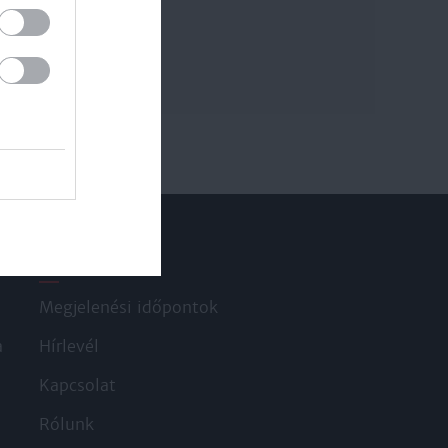
Információ
Megjelenési időpontok
a
Hírlevél
Kapcsolat
Rólunk