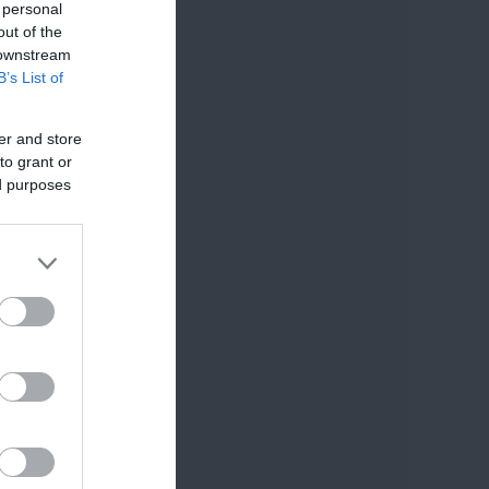
 personal
out of the
 downstream
B’s List of
er and store
to grant or
ed purposes