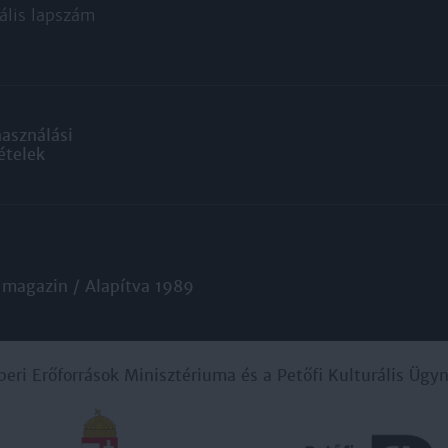
ális lapszám
használási
ételek
 magazin / Alapítva 1989
beri Erőforrások Minisztériuma és a Petőfi Kulturális Üg