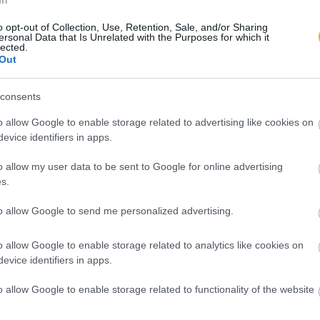
 a kunyhójában Virginiában és Tamás enélkül
o opt-out of Collection, Use, Retention, Sale, and/or Sharing
ersonal Data that Is Unrelated with the Purposes for which it
lected.
Out
tartották a regény címszereplőjét – valószínűleg
sok, az úgynevezett „Tom Show”-k miatt. Tamás
consents
em, aki vállalja a szenvedést, de nem folyamodik
o allow Google to enable storage related to advertising like cookies on
átyának” csúfolták alázatosnak tartott társaikat.
evice identifiers in apps.
szolgák is szerepelnek, például Eliza, aki
rabszolgavadászok elől, férje, George, aki
o allow my user data to be sent to Google for online advertising
s.
y Cassy, aki őrületbe kergeti babonás gazdáját.
to allow Google to send me personalized advertising.
 a némafilm korszakában. A hangos film
za forgatott egy német filmet a regényből
o allow Google to enable storage related to analytics like cookies on
 (1969–70) őrzi emlékét. Talán túl romantikusnak
evice identifiers in apps.
kirobbantani.
o allow Google to enable storage related to functionality of the website
y a regény politikai jelentőségétől függetlenül is