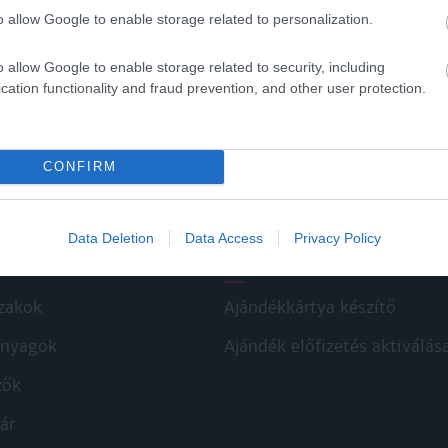
iben részesült a 20. században. Csak azt tudom
o allow Google to enable storage related to personalization.
o allow Google to enable storage related to security, including
Nonprofit Kft. támogatásával készült.
cation functionality and fraud prevention, and other user protection.
CONFIRM
Data Deletion
Data Access
Privacy Policy
kek
Aktuális promóciók
zakok
Ajándékkártya készítő
nyagok
Ajándék előfizetés aktiválás
zők
ár