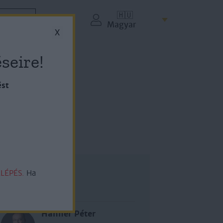
🇭🇺
ZETÉS
Magyar
X
seire!
ést
LÉPÉS.
Ha
Szerző
Hahner Péter