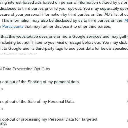
eing interest-based ads based on personal information utilized by us or
olvasta végig, Longfellow amerikai költő pedig
disclosed to third parties prior to your opt-out. You may separately opt-
ölcsapásra még sohasem került sor”
. Lincolnról
losure of your personal information by third parties on the IAB’s list of
. This information may also be disclosed by us to third parties on the
IA
e a Kongresszusi Könyvtárból a regényhez írott
Participants
that may further disclose it to other third parties.
m’s Cabin című könyvet. Amikor pedig találkozott
 that this website/app uses one or more Google services and may gath
ga az a kis asszony, aki e nagy háborút okozó
including but not limited to your visit or usage behaviour. You may click 
 to Google and its third-party tags to use your data for below specifi
ogle consent section.
zgalmas, érzelmes regényt írt, emlékezetes
án nem tüntette fel ellenszenvesnek a déli
l Data Processing Opt Outs
 szereplője déli, és a legellenszenvesebbek
aki. De realista módon ismerteti a rabszolgák
o opt-out of the Sharing of my personal data.
In
gyan torzítja ez az intézmény a különböző emberi
o opt-out of the Sale of my Personal Data.
In
nyt, de oly nagy volt az érdeklődés, hogy a
Két éven belül tizenöt könyvet írtak ellene. Ezek
to opt-out of processing my Personal Data for Targeted
ing.
boldogan élnek a rabszolgák a déli államokban. Az
In