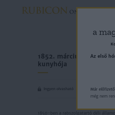
Rovato
a mag
Ko
1852. március 20. – Kön
Az első hó
kunyhója
Ingyen olvasható
Már előfizet
még nem rende
1850-ben a rabszolgatartó déli álla