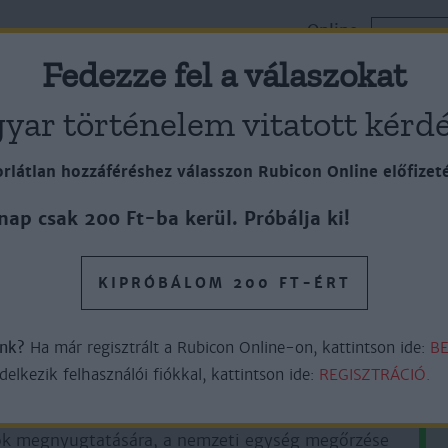
Online
k
Cikkek
Lapszámok
ELŐFI
Plusz
Fedezze fel a válaszokat
yar történelem vitatott kérdé
rlátlan hozzáféréshez válasszon Rubicon Online előfizet
yvpiacra kerül a Tamás bátya
nap csak 200 Ft-ba kerül. Próbálja ki!
KIPRÓBÁLOM 200 FT-ÉRT
2perc olvasás
őnk?
Ha már regisztrált a Rubicon Online-on, kattintson ide:
BE
lkezik felhasználói fiókkal, kattintson ide:
REGISZTRÁCIÓ.
mok megnyugtatására, a nemzeti egység megőrzése