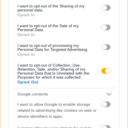
Rubicon Online rovatok cikkei
not limited to your visit or usage behaviour. You may click to
I want to opt-out of the Sharing of my
personal data.
grant or deny consent to Google and its third-party tags to
Opted In
Hirdetésmentes olvasó felület
use your data for below specified purposes in below Google
consent section.
I want to opt-out of the Sale of my
Kedvenc cikkek elmentése, könyvjelzők
Personal Data.
Opted In
Az első hónap csak 200 Ft-ba kerül. Próbálja
I want to opt-out of processing my
ki!
Personal Data for Targeted Advertising.
Opted In
KIPRÓBÁLOM 200 FT-ÉRT
I want to opt-out of Collection, Use,
Retention, Sale, and/or Sharing of my
Personal Data that Is Unrelated with the
Purposes for which it was collected.
Már előfizetőnk?
Ha már regisztrált a Rubicon
Opted Out
Online-on, kattintson ide:
BELÉPÉS.
Ha még nem
Google consents
rendelkezik felhasználói fiókkal, kattintson ide:
REGISZTRÁCIÓ.
I want to allow Google to enable storage
related to advertising like cookies on web or
device identifiers in apps.
I want to allow my user data to be sent to