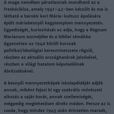
A maga nemében páratlannak mondható az a
freskóciklus, amely 1941–42-ben készült és ma is
látható a barokk kori Mária-kultusz ápolására
épült máriabesnyői kegytemplom mennyezetén.
Egyediségét, kuriozitását az adja, hogy a Regnum
Marianum eszméjébe és a bibliai témákba
ágyazottan az 1940 körüli korszak
politikai/ideológiai keresztmetszete rögzül,
részben az aktuális országhatárok jelzésével,
részben a világi hatalom képvi­se­lői­nek
ábrázolásával.
A besnyői mennyezetképek iskolapéldáját adják
annak, miként fejezi ki egy szakrális művészeti
alkotás a saját korát, annak szellemiségét,
mégpedig meglehetősen direkt mó­don. Persze az is
csoda, hogy mindez 1945 után érintetlen maradt,