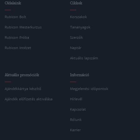
Oldalaink
Cikkek
Rubicon Bolt
Korszakok
Rubicon Mesterkurzus
Tananyagok
Rubicon Próba
Szerzők
Rubicon Intézet
Naptár
Aktuális lapszám
Aktuális promóciók
Információ
Ajándékkártya készítő
Megjelenési időpontok
Ajándék előfizetés aktiválása
Hírlevél
Kapcsolat
Rólunk
Karrier