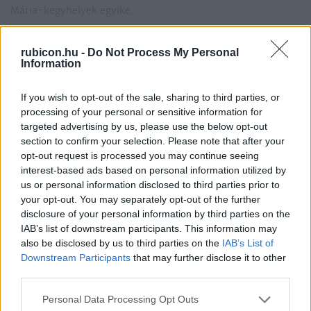
Mária-kegyhelyek egyike.
Magyarország „felhője”
rubicon.hu -
Do Not Process My Personal
A kapucinus tartományi vezetés 1941-ben a székelyföldi
Information
Ozsdolából származó szerzetespapot, Páter [Bögözi] Vilmost
If you wish to opt-out of the sale, sharing to third parties, or
(1899–1971) emelte házfőnökké. (Az atya előtte is a
processing of your personal or sensitive information for
Próbálja ki a Rubicon Online-t
kolostorban élt a közösség vikáriusaként.) Vilmos páter
targeted advertising by us, please use the below opt-out
mindössze 200 Ft-ért
, és olvassa a teljes
rendkívül energikus, vitalitással teli egyéniség volt, ő
section to confirm your selection. Please note that after your
cikket, hirdetések nélkül!
opt-out request is processed you may continue seeing
interest-based ads based on personal information utilized by
Előfizetőként korlátlan hozzáférést kap
us or personal information disclosed to third parties prior to
your opt-out. You may separately opt-out of the further
minden történelmi tartalmunkhoz:
disclosure of your personal information by third parties on the
IAB’s list of downstream participants. This information may
also be disclosed by us to third parties on the
IAB’s List of
A legújabb Rubicon-lapszámok
Downstream Participants
that may further disclose it to other
third parties.
Több mint 370 korábbi lapszámunk
tartalma
Please note that this website/app uses one or more Google
Personal Data Processing Opt Outs
services and may gather and store information including but