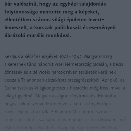
bár valószínű, hogy az egyházi tulajdonlás
folytonossága mentette meg a képeket,
ellentétben számos világi épületen levert-
lemeszelt, a korszak politikusait és eseményeit
ábrázoló murális munkával.
Kezdjük a készítés idejével: 1941–1942. Magyarország
sikeresnek tűnő háborút visel Németország oldalán, a bécsi
döntések és a délvidéki harcok révén területek kerülnek
vissza a Trianonban elszakított országrészekből. Az 1938-as
Eucharisztikus Világkongresszus hozadéka még friss, mivel a
világ figyelmét Magyarországra irányította és deklarálta,
hogy a sokat szenvedett nemzet a keresztény Európa
közösségéhez tartozik. A Regnum Marianum eszméje
reneszánszát éli, s a kapucinus rendhez tartozó Máriabesnyő
ekkor a legnépszerűbb és anyagilag is jó helyzetben lévő