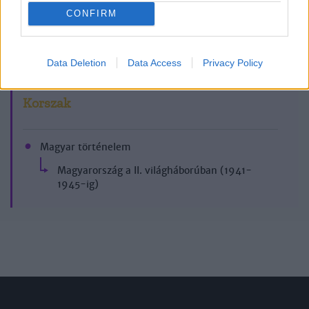
CONFIRM
2017/11.
Data Deletion
Data Access
Privacy Policy
Korszak
Magyar történelem
Magyarország a II. világháborúban (1941-
1945-ig)