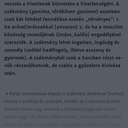
vesz­tés a hi­tet­le­nek bün­te­té­se a hi­tet­len­sé­gért. A
zsák­mány (
ga­ni­ma
, tö­rö­kö­sen
ga­ni­met
) azon­ban
csak két fel­té­tel fennál­lá­sa ese­tén „tör­vé­nyes”: 1.
ha erő­vel/erő­szak­kal (
an­va­tan
) 2. és ha a musz­lim
kö­zös­ség ve­ze­tő­jé­nek (imám, ka­li­fa) en­ge­dé­lyé­vel
sze­rez­ték. A zsák­mány le­het in­gat­lan, in­gó­ság és
sze­mély (utób­bi ha­di­fo­goly, il­let­ve asszony és
gyer­mek). A zsák­mány­ból csak a harc­ban részt ve­
vők ré­sze­sül­het­nek, de csakis a győ­ze­lem ki­ví­vá­sa
után.
A Ko­rán út­mu­ta­tá­sai alap­ján a zsák­mány ötöd­ré­sze (humsz)
elein­te a pró­fé­tát és csa­lád­ját, ké­sőbb az ő sze­re­pét át­ve­vő
ál­la­mot il­let­te meg, ame­lyet a kü­lön­bö­ző jo­gá­szok sze­rint
há­rom vagy hat rész­re kel­lett osz­ta­ni, il­let­ve ennyi­fé­le cél­ra
kel­lett for­dí­ta­ni. A ma­ra­dék négy­ötö­döt a fel­nőtt fér­fi har­co­