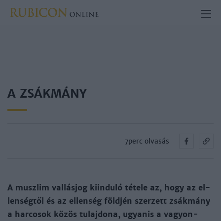
A ZSÁKMÁNY
7perc olvasás
A musz­lim val­lás­jog kiin­du­ló té­te­le az, hogy az el­
len­ség­től és az el­len­ség föld­jén szer­zett zsák­mány
a har­co­sok kö­zös tu­laj­do­na, ugyanis a va­gyon­