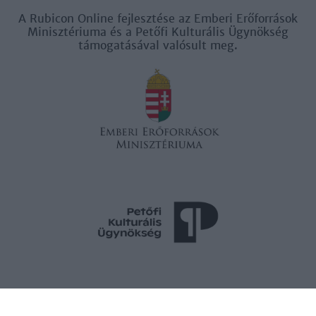
A Rubicon Online fejlesztése az Emberi Erőforrások
Minisztériuma és a Petőfi Kulturális Ügynökség
támogatásával valósult meg.