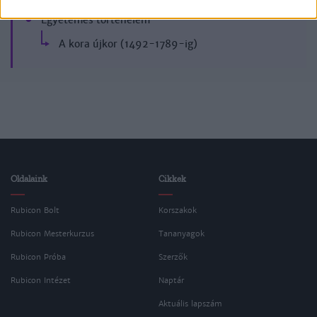
Egyetemes történelem
A kora újkor (1492-1789-ig)
Oldalaink
Cikkek
Rubicon Bolt
Korszakok
Rubicon Mesterkurzus
Tananyagok
Rubicon Próba
Szerzők
Rubicon Intézet
Naptár
Aktuális lapszám