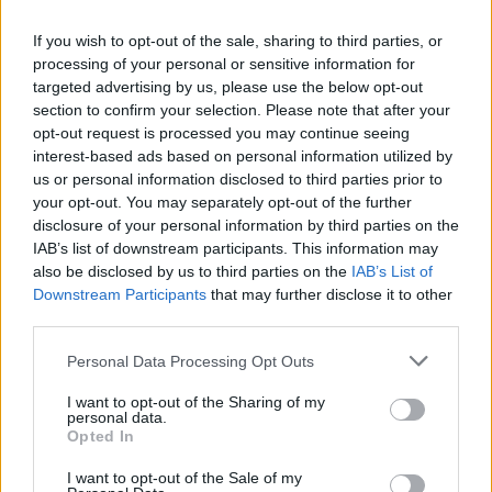
Hirdetésmentes olvasó felület
If you wish to opt-out of the sale, sharing to third parties, or
Kedvenc cikkek elmentése, könyvjelzők
processing of your personal or sensitive information for
targeted advertising by us, please use the below opt-out
Az első hónap csak 200 Ft-ba kerül. Próbálja
section to confirm your selection. Please note that after your
ki!
opt-out request is processed you may continue seeing
interest-based ads based on personal information utilized by
us or personal information disclosed to third parties prior to
KIPRÓBÁLOM 200 FT-ÉRT
your opt-out. You may separately opt-out of the further
disclosure of your personal information by third parties on the
IAB’s list of downstream participants. This information may
Már előfizetőnk?
Ha már regisztrált a Rubicon
also be disclosed by us to third parties on the
IAB’s List of
Online-on, kattintson ide:
BELÉPÉS.
Ha még nem
Downstream Participants
that may further disclose it to other
rendelkezik felhasználói fiókkal, kattintson ide:
third parties.
REGISZTRÁCIÓ.
Please note that this website/app uses one or more Google
Personal Data Processing Opt Outs
services and may gather and store information including but
not limited to your visit or usage behaviour. You may click to
I want to opt-out of the Sharing of my
personal data.
grant or deny consent to Google and its third-party tags to
Opted In
use your data for below specified purposes in below Google
Szerző
consent section.
I want to opt-out of the Sale of my