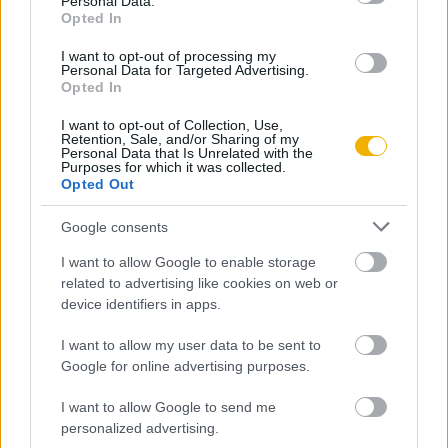
Personal Data.
Opted In
Fodor Pál
I want to opt-out of processing my
Personal Data for Targeted Advertising.
Ismerje meg
Opted In
A szerző cikkei
I want to opt-out of Collection, Use,
Retention, Sale, and/or Sharing of my
Personal Data that Is Unrelated with the
Purposes for which it was collected.
Opted Out
Tananyag
Google consents
I want to allow Google to enable storage
related to advertising like cookies on web or
Egyetemes történelem
device identifiers in apps.
A középkor
I want to allow my user data to be sent to
Az Oszmán Birodalom kialakulása és
Google for online advertising purposes.
terjeszkedése
I want to allow Google to send me
Az Oszmán Birodalom kialakulása és
personalized advertising.
terjeszkedése (kiegészítő irodalom)