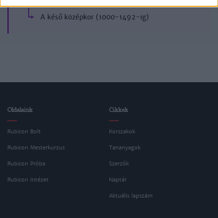
Egyetemes történelem
A késő középkor (1000-1492-ig)
Oldalaink
Cikkek
Rubicon Bolt
Korszakok
Rubicon Mesterkurzus
Tananyagok
Rubicon Próba
Szerzők
Rubicon Intézet
Naptár
Aktuális lapszám