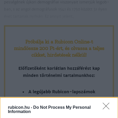
pes­sé­gé­nek új­ko­ri de­mog­rá­fiai vi­szo­nyait is­mer­jük leg­job­
ban, s az an­gol de­mog­rá­fu­sok 1541 és 1750 kö­zött 31 ilyen
évet tar­ta­nak nyil­ván. Ez annyit je­lent,
Próbálja ki a Rubicon Online-t
mindössze 200 Ft-ért
, és olvassa a teljes
cikket, hirdetések nélkül!
Előfizetőként korlátlan hozzáférést kap
minden történelmi tartalmunkhoz:
A legújabb Rubicon-lapszámok
Több mint 370 korábbi lapszámunk
rubicon.hu -
Do Not Process My Personal
tartalma
Information