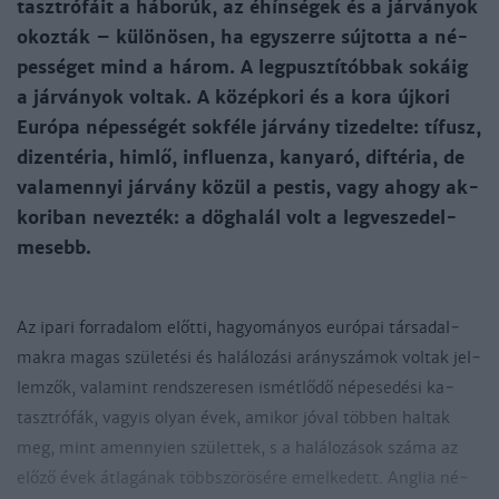
taszt­ró­fáit a há­bo­rúk, az éh­ín­sé­gek és a jár­vá­nyok
okoz­ták – kü­lö­nö­sen, ha egy­szer­re súj­tot­ta a né­
pes­sé­get mind a há­rom. A leg­pusz­tí­tób­bak so­káig
a jár­vá­nyok vol­tak. A kö­zép­ko­ri és a ko­ra új­ko­ri
Eu­ró­pa né­pes­sé­gét sok­fé­le jár­vány ti­ze­del­te: tí­fusz,
di­zen­té­ria, him­lő, inf­luen­za, ka­nya­ró, dif­té­ria, de
va­la­mennyi jár­vány kö­zül a pes­tis, vagy ahogy ak­
ko­ri­ban ne­vez­ték: a dög­ha­lál volt a leg­ve­sze­del­
me­sebb.
Az ipa­ri for­ra­da­lom előt­ti, ha­gyo­má­nyos eu­ró­pai tár­sa­dal­
mak­ra ma­gas szü­le­té­si és ha­lá­lo­zá­si arány­szá­mok vol­tak jel­
lem­zők, va­la­mint rend­sze­re­sen is­mét­lő­dő né­pe­se­dé­si ka­
taszt­ró­fák, vagyis olyan évek, ami­kor jó­val töb­ben hal­tak
meg, mint amennyien szü­let­tek, s a ha­lá­lo­zá­sok szá­ma az
elő­ző évek át­la­gá­nak több­szö­rö­sé­re emel­ke­dett. Ang­lia né­