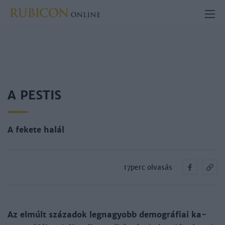
A PESTIS
A fekete halál
17perc olvasás
Az el­múlt szá­za­dok leg­na­gyobb de­mog­rá­fiai ka­