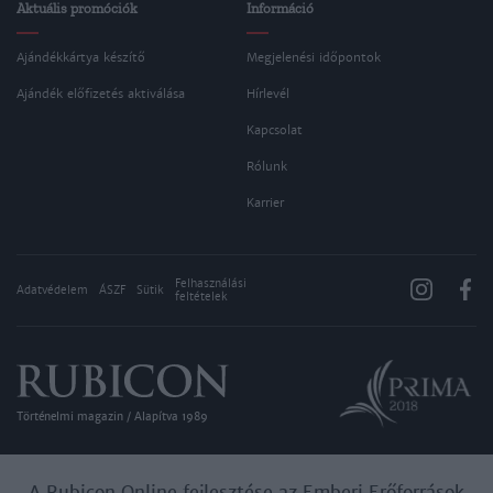
Aktuális promóciók
Információ
Ajándékkártya készítő
Megjelenési időpontok
Ajándék előfizetés aktiválása
Hírlevél
Kapcsolat
Rólunk
Karrier
Felhasználási
Adatvédelem
ÁSZF
Sütik
feltételek
Történelmi magazin / Alapítva 1989
A Rubicon Online fejlesztése az Emberi Erőforrások