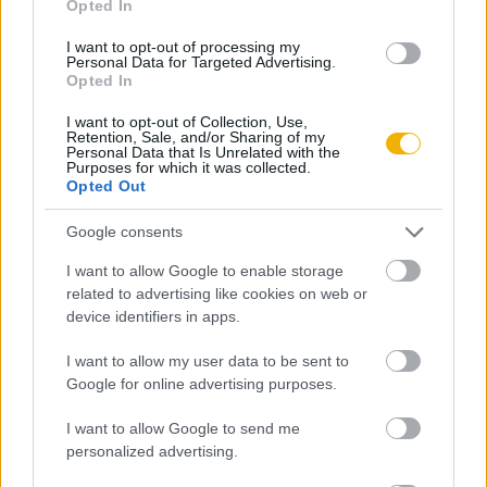
Opted In
Szerző
I want to opt-out of processing my
Personal Data for Targeted Advertising.
Opted In
Katus László
I want to opt-out of Collection, Use,
Ismerje meg
Retention, Sale, and/or Sharing of my
Personal Data that Is Unrelated with the
Purposes for which it was collected.
A szerző cikkei
Opted Out
Google consents
I want to allow Google to enable storage
Tananyag
related to advertising like cookies on web or
device identifiers in apps.
I want to allow my user data to be sent to
Egyetemes történelem
Google for online advertising purposes.
A középkor
I want to allow Google to send me
Hétköznapi élet a középkorban
personalized advertising.