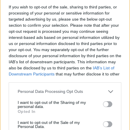
Rubicon Online rovatok cikkei
If you wish to opt-out of the sale, sharing to third parties, or
processing of your personal or sensitive information for
Hirdetésmentes olvasó felület
targeted advertising by us, please use the below opt-out
section to confirm your selection. Please note that after your
Kedvenc cikkek elmentése, könyvjelzők
opt-out request is processed you may continue seeing
interest-based ads based on personal information utilized by
Az első hónap csak 200 Ft-ba kerül. Próbálja
us or personal information disclosed to third parties prior to
ki!
your opt-out. You may separately opt-out of the further
disclosure of your personal information by third parties on the
IAB’s list of downstream participants. This information may
KIPRÓBÁLOM 200 FT-ÉRT
also be disclosed by us to third parties on the
IAB’s List of
Downstream Participants
that may further disclose it to other
third parties.
Már előfizetőnk?
Ha már regisztrált a Rubicon
Online-on, kattintson ide:
BELÉPÉS.
Ha még nem
Please note that this website/app uses one or more Google
Personal Data Processing Opt Outs
rendelkezik felhasználói fiókkal, kattintson ide:
services and may gather and store information including but
not limited to your visit or usage behaviour. You may click to
I want to opt-out of the Sharing of my
REGISZTRÁCIÓ.
personal data.
grant or deny consent to Google and its third-party tags to
Opted In
use your data for below specified purposes in below Google
consent section.
I want to opt-out of the Sale of my
Personal Data.