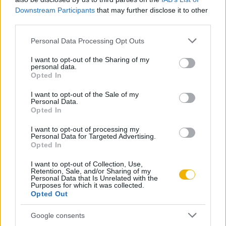
Downstream Participants
that may further disclose it to other
Kedvenc cikkek elmentése, könyvjelzők
third parties.
Az első hónap csak 200 Ft-ba kerül. Próbálja
Please note that this website/app uses one or more Google
Personal Data Processing Opt Outs
services and may gather and store information including but
ki!
not limited to your visit or usage behaviour. You may click to
I want to opt-out of the Sharing of my
personal data.
grant or deny consent to Google and its third-party tags to
Opted In
KIPRÓBÁLOM 200 FT-ÉRT
use your data for below specified purposes in below Google
consent section.
I want to opt-out of the Sale of my
Personal Data.
Már előfizetőnk?
Ha már regisztrált a Rubicon
Opted In
Online-on, kattintson ide:
BELÉPÉS.
Ha még nem
I want to opt-out of processing my
rendelkezik felhasználói fiókkal, kattintson ide:
Personal Data for Targeted Advertising.
Opted In
REGISZTRÁCIÓ.
I want to opt-out of Collection, Use,
Retention, Sale, and/or Sharing of my
Personal Data that Is Unrelated with the
Purposes for which it was collected.
Opted Out
Szerző
Google consents