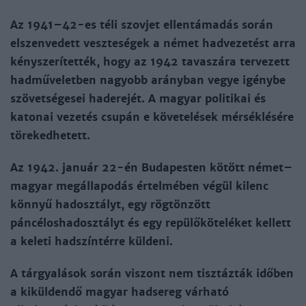
Az 1941–42-es téli szovjet ellentámadás során
elszenvedett veszteségek a német hadvezetést arra
kényszerítették, hogy az 1942 tavaszára tervezett
hadműveletben nagyobb arányban vegye igénybe
szövetségesei haderejét. A magyar politikai és
katonai vezetés csupán e követelések mérséklésére
törekedhetett.
Az 1942. január 22-én Budapesten kötött német–
magyar megállapodás értelmében végül kilenc
könnyű hadosztályt, egy rögtönzött
páncéloshadosztályt és egy repülőköteléket kellett
a keleti hadszíntérre küldeni.
A tárgyalások során viszont nem tisztázták időben
a kiküldendő magyar hadsereg várható