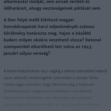
alkalmazási módját, sem annak területi és
időhatárait, ahogy veszteségeinek pótlását sem.
A Don folyó mellé kiérkező magyar
honvédcsapatok harci teljesítményét számos
körülmény határozta meg. Vajon a későbbi
kudarc milyen okokra vezethető vissza? Katonai
szempontból elkerülhető lett volna az 1943.
januári súlyos vereség?
A keleti hadszíntéren 1941 végéig a német szárazföldi haderő
olyan jelentős veszteségeket szenvedett a szovjet Vörös
Hadsereggel szemben, hogy Németország a hadászati
kezdeményezés megtartása érdekében a korábbinál
fokozottabb mértékben volt kénytelen támaszkodni
szövetségesei katonai erejére. Az 1942 nyarára tervezett