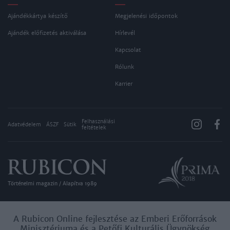
Ajándékkártya készítő
Megjelenési időpontok
Ajándék előfizetés aktiválása
Hírlevél
Kapcsolat
Rólunk
Karrier
Felhasználási
Adatvédelem
ÁSZF
Sütik
feltételek
Történelmi magazin / Alapítva 1989
A Rubicon Online fejlesztése az Emberi Erőforrások
Minisztériuma és a Petőfi Kulturális Ügynökség