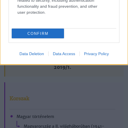
related to security, including authentication
Lapszám
functionality and fraud prevention, and other
user protection.
CONFIRM
Data Deletion
Data Access
Privacy Policy
2019/1.
Korszak
Magyar történelem
Magyarország a II. világháborúban (1941-