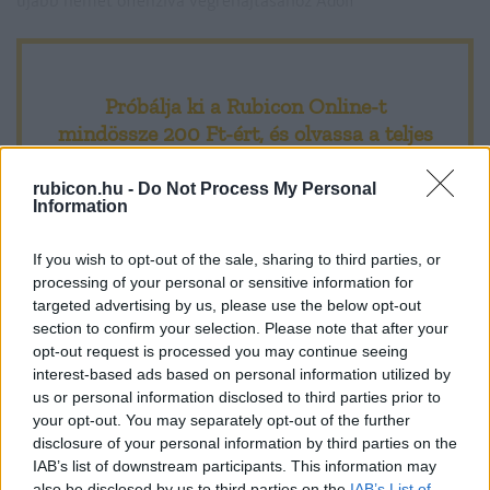
újabb német offenzíva végrehajtásához Adolf
Próbálja ki a Rubicon Online-t
mindössze 200 Ft-ért
, és olvassa a teljes
cikket, hirdetések nélkül!
rubicon.hu -
Do Not Process My Personal
Information
Előfizetőként korlátlan hozzáférést kap
minden történelmi tartalmunkhoz:
If you wish to opt-out of the sale, sharing to third parties, or
processing of your personal or sensitive information for
targeted advertising by us, please use the below opt-out
A legújabb Rubicon-lapszámok
section to confirm your selection. Please note that after your
opt-out request is processed you may continue seeing
Több mint 370 korábbi lapszámunk
interest-based ads based on personal information utilized by
tartalma
us or personal information disclosed to third parties prior to
your opt-out. You may separately opt-out of the further
Rubicon Online rovatok cikkei
disclosure of your personal information by third parties on the
IAB’s list of downstream participants. This information may
Hirdetésmentes olvasó felület
also be disclosed by us to third parties on the
IAB’s List of