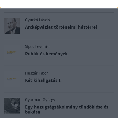
Restauráció és centrumpolitika
Gyurkó László
Arcképvázlat történelmi háttérrel
Sipos Levente
Puhák és kemények
Huszár Tibor
Két kihallgatás I.
Gyarmati György
Egy hazugságtákolmány tündöklése és
bukása