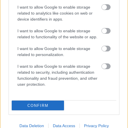
Vörös Géza
I want to allow Google to enable storage
Állambiztonsági munka a Kádár-korban
related to analytics like cookies on web or
device identifiers in apps.
I want to allow Google to enable storage
Lengyel László
related to functionality of the website or app.
A kádárizmus alkonya
I want to allow Google to enable storage
related to personalization.
Litván György
I want to allow Google to enable storage
A Nagy Imre-per politikai háttere
related to security, including authentication
functionality and fraud prevention, and other
user protection.
Baráth Magdolna
Magyarország és a Szovjetunió
CONFIRM
Ripp Zoltán
Data Deletion
Data Access
Privacy Policy