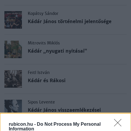
Kopátsy Sándor
Kádár János történelmi jelentősége
Mitrovits Miklós
Kádár „nyugati nyitásai”
Feitl István
Kádár és Rákosi
Sipos Levente
Kádár János visszaemlékezései
rubicon.hu -
Do Not Process My Personal
Information