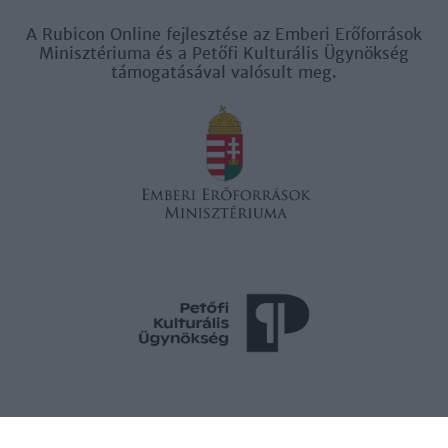
A Rubicon Online fejlesztése az Emberi Erőforrások
Minisztériuma és a Petőfi Kulturális Ügynökség
támogatásával valósult meg.