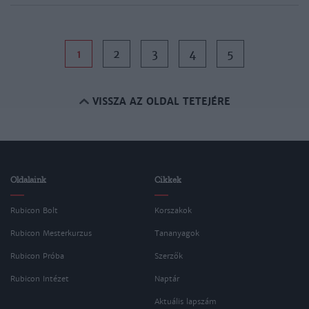
1
2
3
4
5
VISSZA AZ OLDAL TETEJÉRE
Oldalaink
Cikkek
Rubicon Bolt
Korszakok
Rubicon Mesterkurzus
Tananyagok
Rubicon Próba
Szerzők
Rubicon Intézet
Naptár
Aktuális lapszám