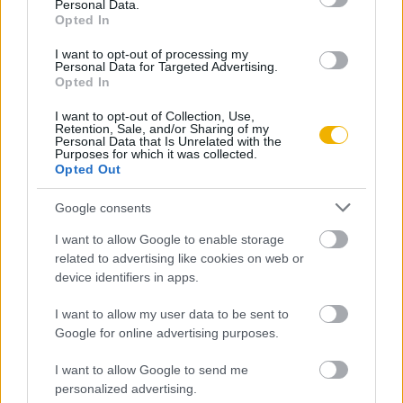
Personal Data.
Opted In
I want to opt-out of processing my
Aczél György
Personal Data for Targeted Advertising.
Közelkép Kádárról
Opted In
I want to opt-out of Collection, Use,
Retention, Sale, and/or Sharing of my
Personal Data that Is Unrelated with the
Berecz János
Purposes for which it was collected.
Opted Out
Milyennek láttam Kádárt?
Google consents
M. Kiss Sándor
I want to allow Google to enable storage
related to advertising like cookies on web or
Kádár
device identifiers in apps.
I want to allow my user data to be sent to
Lengyel László
Google for online advertising purposes.
Az utódlási harc
I want to allow Google to send me
personalized advertising.