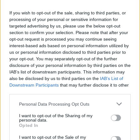
Hajdu Tibor
Kádár János Rajk Lászlóról
If you wish to opt-out of the sale, sharing to third parties, or
processing of your personal or sensitive information for
targeted advertising by us, please use the below opt-out
M. Kiss Sándor
section to confirm your selection. Please note that after your
opt-out request is processed you may continue seeing
Kádár apánk” - Kinek az apja”?
interest-based ads based on personal information utilized by
us or personal information disclosed to third parties prior to
your opt-out. You may separately opt-out of the further
Litván György
disclosure of your personal information by third parties on the
Folytonosság és szakítás a Kádár-
IAB’s list of downstream participants. This information may
rendszerben
also be disclosed by us to third parties on the
IAB’s List of
Downstream Participants
that may further disclose it to other
third parties.
Gyarmati György
Please note that this website/app uses one or more Google
Personal Data Processing Opt Outs
Rendőrfőnök és belügyminiszter
services and may gather and store information including but
not limited to your visit or usage behaviour. You may click to
I want to opt-out of the Sharing of my
personal data.
grant or deny consent to Google and its third-party tags to
Opted In
Sipos Levente
use your data for below specified purposes in below Google
consent section.
Szakítás
I want to opt-out of the Sale of my