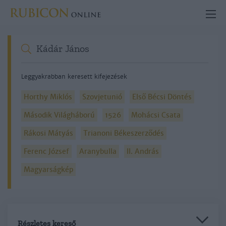
Leggyakrabban keresett kifejezések
Horthy Miklós
Szovjetunió
Első Bécsi Döntés
Második Világháború
1526
Mohácsi Csata
Rákosi Mátyás
Trianoni Békeszerződés
Ferenc József
Aranybulla
II. András
Magyarságkép
Részletes kereső