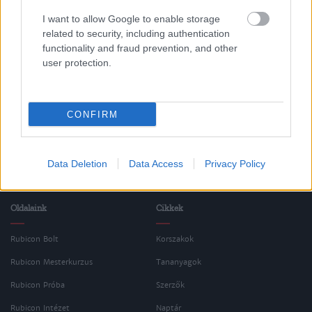
I want to allow Google to enable storage
related to security, including authentication
Frazik, Wojciech
functionality and fraud prevention, and other
Waclaw Felczak
user protection.
CONFIRM
VISSZA AZ OLDAL TETEJÉRE
Data Deletion
Data Access
Privacy Policy
Oldalaink
Cikkek
Rubicon Bolt
Korszakok
Rubicon Mesterkurzus
Tananyagok
Rubicon Próba
Szerzők
Rubicon Intézet
Naptár