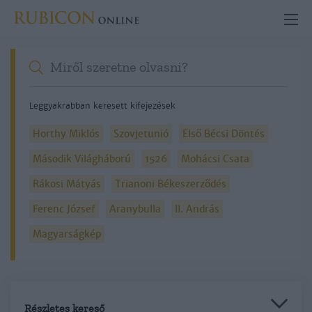
Leggyakrabban keresett kifejezések
Horthy Miklós
Szovjetunió
Első Bécsi Döntés
Második Világháború
1526
Mohácsi Csata
Rákosi Mátyás
Trianoni Békeszerződés
Ferenc József
Aranybulla
II. András
Magyarságkép
Részletes kereső