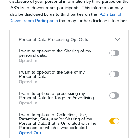
disclosure of your personal information by third parties on the
IAB’s list of downstream participants. This information may
also be disclosed by us to third parties on the
IAB’s List of
Hahner Péter
Downstream Participants
that may further disclose it to other
Lengyelország felosztásai
third parties.
Please note that this website/app uses one or more Google
Personal Data Processing Opt Outs
services and may gather and store information including but
Hahner Péter
not limited to your visit or usage behaviour. You may click to
I want to opt-out of the Sharing of my
A Varsói Hercegség
personal data.
grant or deny consent to Google and its third-party tags to
Opted In
use your data for below specified purposes in below Google
consent section.
I want to opt-out of the Sale of my
Personal Data.
Kovács István
Opted In
Véráldozat a jövőért
I want to opt-out of processing my
Personal Data for Targeted Advertising.
Opted In
Rosonczy Ildikó
I want to opt-out of Collection, Use,
Az Orosz Birodalom lengyelképe
Retention, Sale, and/or Sharing of my
Personal Data that Is Unrelated with the
Purposes for which it was collected.
Opted Out