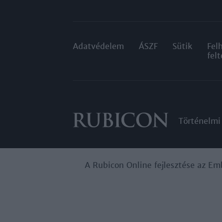
Adatvédelem
ÁSZF
Sütik
Fel
felt
Történelmi
A Rubicon Online fejlesztése az Em