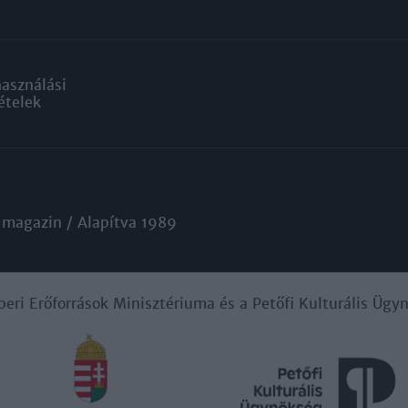
használási
ételek
 magazin / Alapítva 1989
beri Erőforrások Minisztériuma és a Petőfi Kulturális Üg