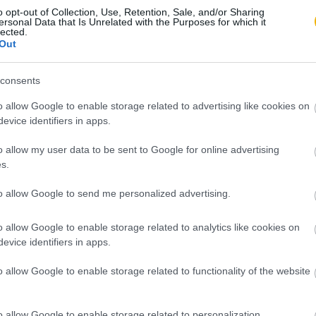
o opt-out of Collection, Use, Retention, Sale, and/or Sharing
ersonal Data that Is Unrelated with the Purposes for which it
lected.
Szabó Lajos
Out
Sportélet Magyarországon a M
consents
o allow Google to enable storage related to advertising like cookies on
Szabó Lajos
evice identifiers in apps.
Szokoly Alajos
o allow my user data to be sent to Google for online advertising
s.
to allow Google to send me personalized advertising.
o allow Google to enable storage related to analytics like cookies on
evice identifiers in apps.
o allow Google to enable storage related to functionality of the website
o allow Google to enable storage related to personalization.