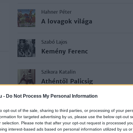
Hahner Péter
A lovagok világa
Szabó Lajos
Kemény Ferenc
Szikora Katalin
Athéntől Palicsig
u -
Do Not Process My Personal Information
Szabó Lajos
Magyarok az első olimpiákon
to opt-out of the sale, sharing to third parties, or processing of your per
formation for targeted advertising by us, please use the below opt-out s
r selection. Please note that after your opt-out request is processed y
eing interest-based ads based on personal information utilized by us or
Szakály Sándor