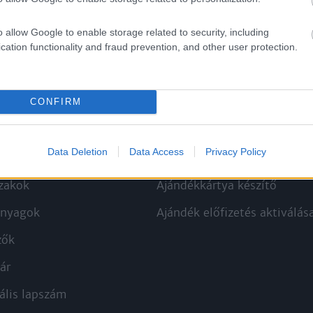
o allow Google to enable storage related to security, including
cation functionality and fraud prevention, and other user protection.
CONFIRM
kek
Aktuális promóciók
Data Deletion
Data Access
Privacy Policy
zakok
Ajándékkártya készítő
nyagok
Ajándék előfizetés aktiválás
zők
ár
ális lapszám