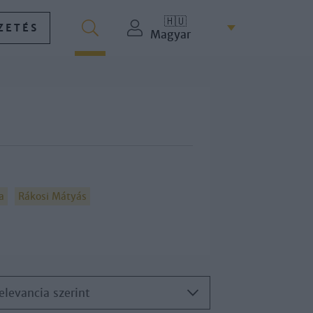
🇭🇺
ZETÉS
Magyar
a
Rákosi Mátyás
elevancia szerint