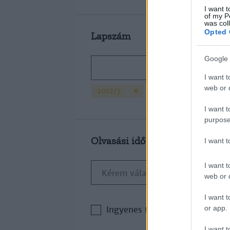
I want t
of my P
was col
Opted 
Lapszám
Google 
I want t
web or d
×
2012/7.
I want t
purpose
Olvasási idő
I want 
I want t
web or d
I want t
or app.
Ingyenes tartalom
I want t