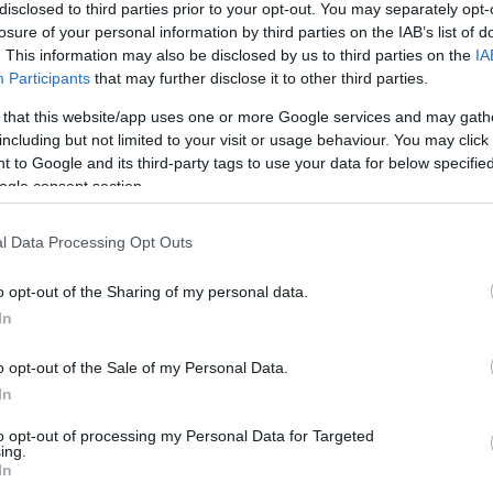
disclosed to third parties prior to your opt-out. You may separately opt-
Manno Miltiadesz „tényleges
losure of your personal information by third parties on the IAB’s list of
. This information may also be disclosed by us to third parties on the
IA
Participants
that may further disclose it to other third parties.
Szabó Lajos
 that this website/app uses one or more Google services and may gath
Magyar olimpia
including but not limited to your visit or usage behaviour. You may click 
 to Google and its third-party tags to use your data for below specifi
ogle consent section.
Németh István
l Data Processing Opt Outs
Hitler olimpiája
o opt-out of the Sharing of my personal data.
In
Németh István
Leni Riefenstahl olimpiája
o opt-out of the Sale of my Personal Data.
In
to opt-out of processing my Personal Data for Targeted
Szabó Lajos
ing.
In
Berlin magyar bajnokai