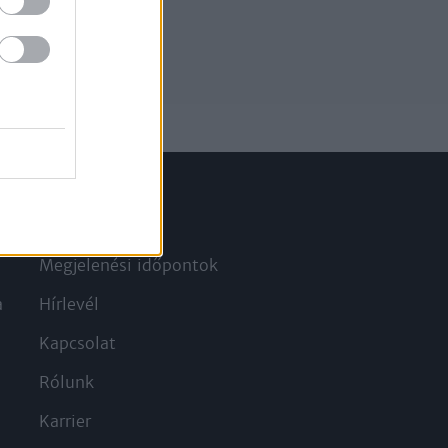
Információ
Megjelenési időpontok
a
Hírlevél
Kapcsolat
Rólunk
Karrier