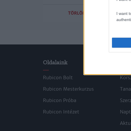
TÖRLÖM A SZŰRŐKET
I want t
authenti
Oldalaink
Cik
Rubicon Bolt
Kors
Rubicon Mesterkurzus
Tana
Rubicon Próba
Szer
Rubicon Intézet
Napt
Aktu