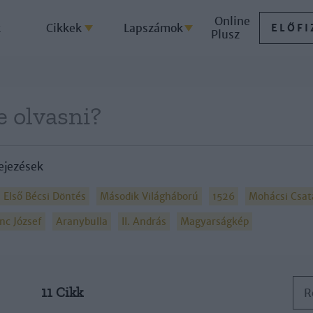
Online
k
Cikkek
Lapszámok
ELŐFI
Plusz
ejezések
Első Bécsi Döntés
Második Világháború
1526
Mohácsi Csat
nc József
Aranybulla
II. András
Magyarságkép
11 Cikk
R