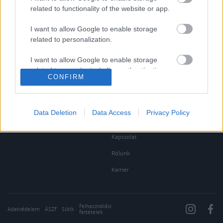
Rubicon Mesterkurzus
Tananyagok
related to functionality of the website or app.
Rubicon Próba
Szerzők
I want to allow Google to enable storage
Rubicon Intézet
Naptár
related to personalization.
Aktuális lapszám
I want to allow Google to enable storage
related to security, including authentication
CONFIRM
functionality and fraud prevention, and other
Aktuális promóciók
Információ
user protection.
Ajándékkártya készítő
Megjelenési időpontok
Data Deletion
Data Access
Privacy Policy
Ajándék előfizetés aktiválása
Hírlevél
Kapcsolat
Rólunk
Karrier
Felhasználási
Adatvédelem
ÁSZF
Sütik
feltételek