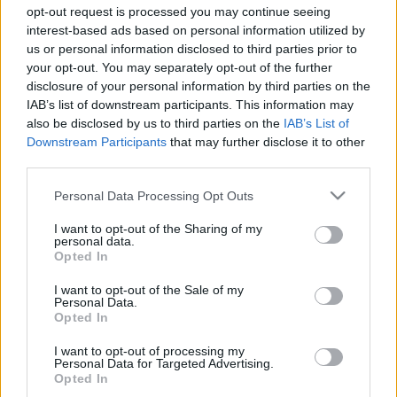
opt-out request is processed you may continue seeing
A német királyok és császárok
interest-based ads based on personal information utilized by
us or personal information disclosed to third parties prior to
your opt-out. You may separately opt-out of the further
Farkas Zoltán
disclosure of your personal information by third parties on the
II. Basileios
IAB’s list of downstream participants. This information may
also be disclosed by us to third parties on the
IAB’s List of
Downstream Participants
that may further disclose it to other
third parties.
Nagy Balázs
Vitéz Boleszló
Please note that this website/app uses one or more Google
Personal Data Processing Opt Outs
services and may gather and store information including but
not limited to your visit or usage behaviour. You may click to
I want to opt-out of the Sharing of my
personal data.
grant or deny consent to Google and its third-party tags to
Opted In
Nagy Balázs
use your data for below specified purposes in below Google
Szent Adalbert
consent section.
I want to opt-out of the Sale of my
Personal Data.
Opted In
Sághy Marianne
I want to opt-out of processing my
Personal Data for Targeted Advertising.
A Francia Királyság megalapítása
Opted In