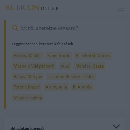
Leggyakrabban keresett kifejezések
Horthy Miklós
Szovjetunió
Első Bécsi Döntés
Második Világháború
1526
Mohácsi Csata
Rákosi Mátyás
Trianoni Békeszerződés
Ferenc József
Aranybulla
II. András
Magyarságkép
Részletes kereső