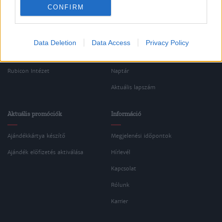
Oldalaink
Cikkek
CONFIRM
Rubicon Bolt
Korszakok
Rubicon Mesterkurzus
Tananyagok
Data Deletion
Data Access
Privacy Policy
Rubicon Próba
Szerzők
Rubicon Intézet
Naptár
Aktuális lapszám
Aktuális promóciók
Információ
Ajándékkártya készítő
Megjelenési időpontok
Ajándék előfizetés aktiválása
Hírlevél
Kapcsolat
Rólunk
Karrier