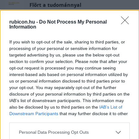
Flört a tudománnyal
rubicon.hu -
Do Not Process My Personal
Information
F. Dózsa Katalin
Társasági élet Budapesten
If you wish to opt-out of the sale, sharing to third parties, or
processing of your personal or sensitive information for
targeted advertising by us, please use the below opt-out
F. Dózsa Katalin
section to confirm your selection. Please note that after your
Öltözködési előírások
opt-out request is processed you may continue seeing
interest-based ads based on personal information utilized by
us or personal information disclosed to third parties prior to
your opt-out. You may separately opt-out of the further
F. Dózsa Katalin
disclosure of your personal information by third parties on the
A női viselet reformja
IAB’s list of downstream participants. This information may
also be disclosed by us to third parties on the
IAB’s List of
Downstream Participants
that may further disclose it to other
third parties.
Batári Gyula
A pesti nő a sajtó tükrében
Please note that this website/app uses one or more Google
Personal Data Processing Opt Outs
services and may gather and store information including but