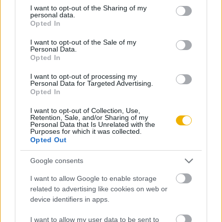
not limited to your visit or usage behaviour. You may click to
I want to opt-out of the Sharing of my
personal data.
grant or deny consent to Google and its third-party tags to
Kristóf Ildikó
Opted In
use your data for below specified purposes in below Google
A francia nő és környezete a Belle
consent section.
I want to opt-out of the Sale of my
Époque idején
Personal Data.
Opted In
Forrai Judit
I want to opt-out of processing my
Personal Data for Targeted Advertising.
Kufárok és kurtizánok
Opted In
I want to opt-out of Collection, Use,
Retention, Sale, and/or Sharing of my
Personal Data that Is Unrelated with the
Szenti Tibor
Purposes for which it was collected.
A hódmezővásárhelyi gazdák
Opted Out
tisztálkodása
Google consents
Forrai Judit
I want to allow Google to enable storage
related to advertising like cookies on web or
Városi higénia
device identifiers in apps.
I want to allow my user data to be sent to