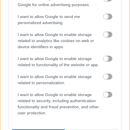
Oszetzky Gábor
Google for online advertising purposes.
Amiben Amerika lelépte Európát
I want to allow Google to send me
personalized advertising.
Tóth István György
I want to allow Google to enable storage
Királynő korona nélkül
related to analytics like cookies on web or
device identifiers in apps.
I want to allow Google to enable storage
Papp Márió
related to functionality of the website or app.
Négy eltévedt puskagolyó
I want to allow Google to enable storage
related to personalization.
I want to allow Google to enable storage
VISSZA AZ OLDAL TETEJÉRE
related to security, including authentication
functionality and fraud prevention, and other
user protection.